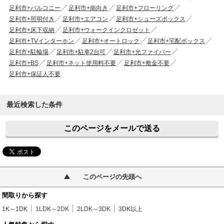
足利市+バルコニー
足利市+南向き
足利市+フローリング
足利市+照明付き
足利市+エアコン
足利市+シューズボックス
足利市+床下収納
足利市+ウォークインクロゼット
足利市+TVインターホン
足利市+オートロック
足利市+宅配ボックス
足利市+駐輪場
足利市+駐車2台可
足利市+光ファイバー
足利市+BS
足利市+ネット使用料不要
足利市+敷金不要
足利市+保証人不要
最近検索した条件
このページをメールで送る
このページの先頭へ
間取りから探す
1K～1DK
1LDK～2DK
2LDK～3DK
3DK以上