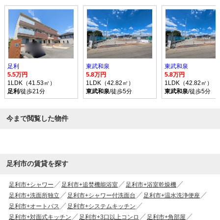
足利
東武和泉
東武和泉
5.5万円
5.8万円
5.8万円
1LDK（41.53㎡）
1LDK（42.82㎡）
1LDK（42.82㎡）
足利
/徒歩21分
東武和泉
/徒歩5分
東武和泉
/徒歩5分
今まで閲覧した物件
足利市の賃貸を探す
足利市+シャワー
足利市+追焚機能浴室
足利市+浴室乾燥機
足利市+洗面所独立
足利市+シャワー付洗面台
足利市+温水洗浄便座
足利市+オートバス
足利市+システムキッチン
足利市+対面式キッチン
足利市+3口以上コンロ
足利市+角部屋