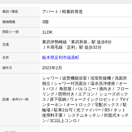
アパート / 軽量鉄骨造
種別 / 構造
3階
建物階建
1LDK
間取り一例
東武伊勢崎線「東武和泉」駅 徒歩8分
交通
ＪＲ両毛線「足利」駅 徒歩32分
栃木県足利市福居町
住所
2022年2月
築年月
シャワー / 追焚機能浴室 / 浴室乾燥機 / 洗面所
独立 / シャワー付洗面台 / 温水洗浄便座 / オー
トバス / 角部屋 / バルコニー / 南向き / フロー
リング / 照明付き / エアコン / シューズボック
ス / 床下収納 / ウォークインクロゼット / TVイ
設備・条件の一例
ンターホン / オートロック / 宅配ボックス / 駐
輪場 / 駐車2台可 / 光ファイバー / BS / ネット
使用料不要 / システムキッチン / 対面式キッチ
ン / 3口以上コンロ /