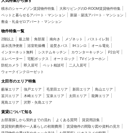
人気特集から探す
積水のシャーメゾン賃貸物件特集
大和リビングのD-ROOM賃貸物件特集
ペットと暮らせるアパート・マンション
新築・築浅アパート・マンション
敷金・礼金ゼロアパート・マンション
物件特集一覧
2階以上
最上階
角部屋
南向き
メゾネット
バストイレ別
温水洗浄便座
浴室乾燥機
追焚きバス
IHコンロ
オール電化
インターネット無料
システムキッチン
カウンターキッチン
P2台可
エレベーター
宅配ボックス
オートロック
TVインターホン
防犯カメラ
即入居可
ペット相談可
二人入居可
ウォークインクローゼット
太田市のエリア特集
藪塚エリア
強戸エリア
毛里田エリア
新田エリア
鳥山エリア
韮川エリア
木崎エリア
宝泉エリア
太田エリア
龍舞エリア
尾島エリア
沢野・矢島エリア
賃貸について知る
お部屋探しから契約までの流れ
よくある質問
賃貸用語集
賃貸契約費用や一人暮らしの初期費用
賃貸物件の間取り図や資料の見方