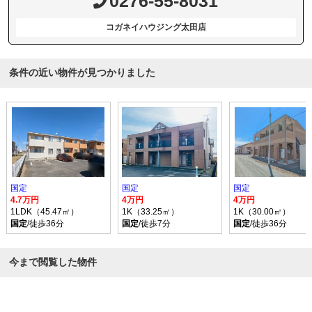
0276-55-8031
コガネイハウジング太田店
条件の近い物件が見つかりました
国定
国定
国定
4.7万円
4万円
4万円
1LDK（45.47㎡）
1K（33.25㎡）
1K（30.00㎡）
国定
/徒歩36分
国定
/徒歩7分
国定
/徒歩36分
今まで閲覧した物件