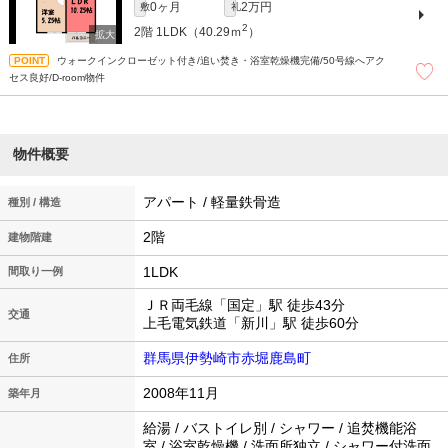
0ヶ月
2万円
敷
礼
2
2階
1LDK（40.29ｍ
）
ウォークインクローゼット付き/追い焚き・浴室乾燥機完備/50号線へアク
セス良好/D-room物件
物件概要
アパート / 軽量鉄骨造
種別 / 構造
2階
建物階建
1LDK
間取り一例
ＪＲ両毛線「国定」駅 徒歩43分
交通
上毛電気鉄道「新川」駅 徒歩60分
群馬県伊勢崎市赤堀鹿島町
住所
2008年11月
築年月
給湯 / バストイレ別 / シャワー / 追焚機能浴
室 / 浴室乾燥機 / 洗面所独立 / シャワー付洗面