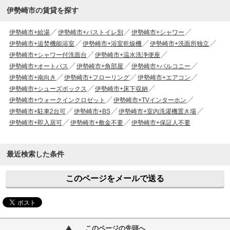
伊勢崎市の賃貸を探す
伊勢崎市+給湯
伊勢崎市+バストイレ別
伊勢崎市+シャワー
伊勢崎市+追焚機能浴室
伊勢崎市+浴室乾燥機
伊勢崎市+洗面所独立
伊勢崎市+シャワー付洗面台
伊勢崎市+温水洗浄便座
伊勢崎市+オートバス
伊勢崎市+角部屋
伊勢崎市+バルコニー
伊勢崎市+南向き
伊勢崎市+フローリング
伊勢崎市+エアコン
伊勢崎市+シューズボックス
伊勢崎市+床下収納
伊勢崎市+ウォークインクロゼット
伊勢崎市+TVインターホン
伊勢崎市+駐車2台可
伊勢崎市+BS
伊勢崎市+室内洗濯機置き場
伊勢崎市+即入居可
伊勢崎市+敷金不要
伊勢崎市+保証人不要
最近検索した条件
このページをメールで送る
このページの先頭へ