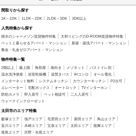
間取りから探す
1K～1DK
1LDK～2DK
2LDK～3DK
3DK以上
人気特集から探す
積水のシャーメゾン賃貸物件特集
大和リビングのD-ROOM賃貸物件特集
ペットと暮らせるアパート・マンション
新築・築浅アパート・マンション
敷金・礼金ゼロアパート・マンション
物件特集一覧
2階以上
最上階
角部屋
南向き
メゾネット
バストイレ別
温水洗浄便座
浴室乾燥機
追焚きバス
IHコンロ
オール電化
インターネット無料
システムキッチン
カウンターキッチン
P2台可
エレベーター
宅配ボックス
オートロック
TVインターホン
防犯カメラ
即入居可
ペット相談可
二人入居可
ウォークインクローゼット
太田市のエリア特集
藪塚エリア
強戸エリア
毛里田エリア
新田エリア
鳥山エリア
韮川エリア
木崎エリア
宝泉エリア
太田エリア
龍舞エリア
尾島エリア
沢野・矢島エリア