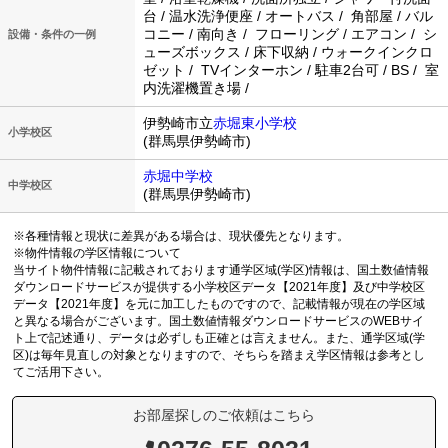
台 / 温水洗浄便座 / オートバス / 角部屋 / バル
コニー / 南向き / フローリング / エアコン / シ
設備・条件の一例
ューズボックス / 床下収納 / ウォークインクロ
ゼット / TVインターホン / 駐車2台可 / BS / 室
内洗濯機置き場 /
伊勢崎市立
赤堀東小学校
小学校区
(群馬県伊勢崎市)
赤堀中学校
中学校区
(群馬県伊勢崎市)
※各種情報と現状に差異がある場合は、現状優先となります。
※物件情報の学区情報について
当サイト物件情報に記載されております通学区域(学区)情報は、国土数値情報
ダウンロードサービスが提供する小学校区データ【2021年度】及び中学校区
データ【2021年度】を元に加工したものですので、記載情報が現在の学区域
と異なる場合がございます。国土数値情報ダウンロードサービスのWEBサイ
ト上で記述通り、データは必ずしも正確とは言えません。また、通学区域(学
区)は毎年見直しの対象となりますので、そちらを踏まえ学区情報は参考とし
てご活用下さい。
お部屋探しのご依頼はこちら