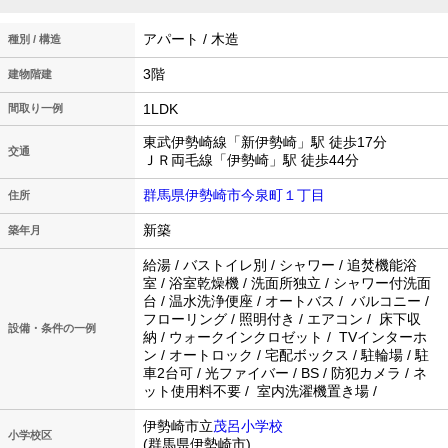
アパート / 木造
種別 / 構造
3階
建物階建
1LDK
間取り一例
東武伊勢崎線「新伊勢崎」駅 徒歩17分
交通
ＪＲ両毛線「伊勢崎」駅 徒歩44分
群馬県伊勢崎市今泉町１丁目
住所
新築
築年月
給湯 / バストイレ別 / シャワー / 追焚機能浴
室 / 浴室乾燥機 / 洗面所独立 / シャワー付洗面
台 / 温水洗浄便座 / オートバス / バルコニー /
フローリング / 照明付き / エアコン / 床下収
設備・条件の一例
納 / ウォークインクロゼット / TVインターホ
ン / オートロック / 宅配ボックス / 駐輪場 / 駐
車2台可 / 光ファイバー / BS / 防犯カメラ / ネ
ット使用料不要 / 室内洗濯機置き場 /
伊勢崎市立
茂呂小学校
小学校区
(群馬県伊勢崎市)