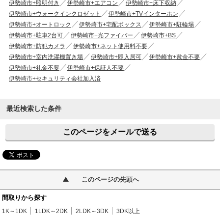
伊勢崎市+照明付き
伊勢崎市+エアコン
伊勢崎市+床下収納
伊勢崎市+ウォークインクロゼット
伊勢崎市+TVインターホン
伊勢崎市+オートロック
伊勢崎市+宅配ボックス
伊勢崎市+駐輪場
伊勢崎市+駐車2台可
伊勢崎市+光ファイバー
伊勢崎市+BS
伊勢崎市+防犯カメラ
伊勢崎市+ネット使用料不要
伊勢崎市+室内洗濯機置き場
伊勢崎市+即入居可
伊勢崎市+敷金不要
伊勢崎市+礼金不要
伊勢崎市+保証人不要
伊勢崎市+セキュリティ会社加入済
最近検索した条件
このページをメールで送る
このページの先頭へ
間取りから探す
1K～1DK
1LDK～2DK
2LDK～3DK
3DK以上