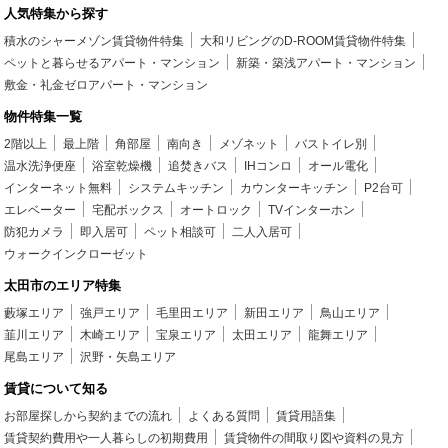
人気特集から探す
積水のシャーメゾン賃貸物件特集
大和リビングのD-ROOM賃貸物件特集
ペットと暮らせるアパート・マンション
新築・築浅アパート・マンション
敷金・礼金ゼロアパート・マンション
物件特集一覧
2階以上
最上階
角部屋
南向き
メゾネット
バストイレ別
温水洗浄便座
浴室乾燥機
追焚きバス
IHコンロ
オール電化
インターネット無料
システムキッチン
カウンターキッチン
P2台可
エレベーター
宅配ボックス
オートロック
TVインターホン
防犯カメラ
即入居可
ペット相談可
二人入居可
ウォークインクローゼット
太田市のエリア特集
藪塚エリア
強戸エリア
毛里田エリア
新田エリア
鳥山エリア
韮川エリア
木崎エリア
宝泉エリア
太田エリア
龍舞エリア
尾島エリア
沢野・矢島エリア
賃貸について知る
お部屋探しから契約までの流れ
よくある質問
賃貸用語集
賃貸契約費用や一人暮らしの初期費用
賃貸物件の間取り図や資料の見方