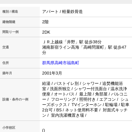
アパート / 軽量鉄骨造
種別 / 構造
2階
建物階建
2DK
間取り一例
ＪＲ上越線「井野」駅 徒歩38分
湘南新宿ライン高海「高崎問屋町」駅 徒歩47
交通
分
群馬県高崎市福島町
住所
2001年3月
築年月
給湯 / バストイレ別 / シャワー / 追焚機能浴
室 / 洗面所独立 / シャワー付洗面台 / 温水洗浄
便座 / オートバス / 最上階 / 角部屋 / バルコニ
ー / フローリング / 照明付き / エアコン / シュ
設備・条件の一例
ーズボックス / TVインターホン / 駐輪場 / 駐車
2台可 / BS / ネット使用料不要 / 対面式キッチ
ン / 室内洗濯機置き場 /
小学校区
()