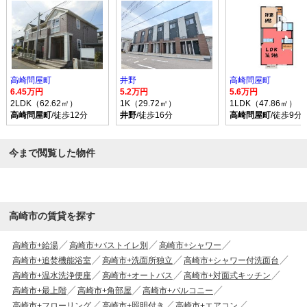
高崎問屋町
井野
高崎問屋町
6.45万円
5.2万円
5.6万円
2LDK（62.62㎡）
1K（29.72㎡）
1LDK（47.86㎡）
高崎問屋町
/徒歩12分
井野
/徒歩16分
高崎問屋町
/徒歩9分
今まで閲覧した物件
高崎市の賃貸を探す
高崎市+給湯
高崎市+バストイレ別
高崎市+シャワー
高崎市+追焚機能浴室
高崎市+洗面所独立
高崎市+シャワー付洗面台
高崎市+温水洗浄便座
高崎市+オートバス
高崎市+対面式キッチン
高崎市+最上階
高崎市+角部屋
高崎市+バルコニー
高崎市+フローリング
高崎市+照明付き
高崎市+エアコン