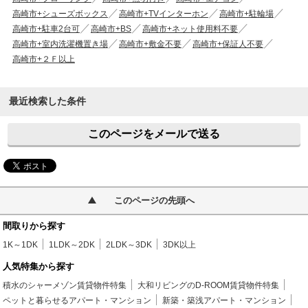
高崎市+シューズボックス
高崎市+TVインターホン
高崎市+駐輪場
高崎市+駐車2台可
高崎市+BS
高崎市+ネット使用料不要
高崎市+室内洗濯機置き場
高崎市+敷金不要
高崎市+保証人不要
高崎市+２Ｆ以上
最近検索した条件
このページをメールで送る
このページの先頭へ
間取りから探す
1K～1DK
1LDK～2DK
2LDK～3DK
3DK以上
人気特集から探す
積水のシャーメゾン賃貸物件特集
大和リビングのD-ROOM賃貸物件特集
ペットと暮らせるアパート・マンション
新築・築浅アパート・マンション