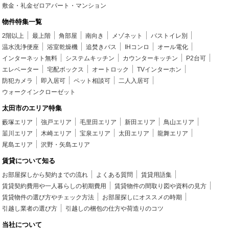
敷金・礼金ゼロアパート・マンション
物件特集一覧
2階以上
最上階
角部屋
南向き
メゾネット
バストイレ別
温水洗浄便座
浴室乾燥機
追焚きバス
IHコンロ
オール電化
インターネット無料
システムキッチン
カウンターキッチン
P2台可
エレベーター
宅配ボックス
オートロック
TVインターホン
防犯カメラ
即入居可
ペット相談可
二人入居可
ウォークインクローゼット
太田市のエリア特集
藪塚エリア
強戸エリア
毛里田エリア
新田エリア
鳥山エリア
韮川エリア
木崎エリア
宝泉エリア
太田エリア
龍舞エリア
尾島エリア
沢野・矢島エリア
賃貸について知る
お部屋探しから契約までの流れ
よくある質問
賃貸用語集
賃貸契約費用や一人暮らしの初期費用
賃貸物件の間取り図や資料の見方
賃貸物件の選び方やチェック方法
お部屋探しにオススメの時期
引越し業者の選び方
引越しの梱包の仕方や荷造りのコツ
当社について