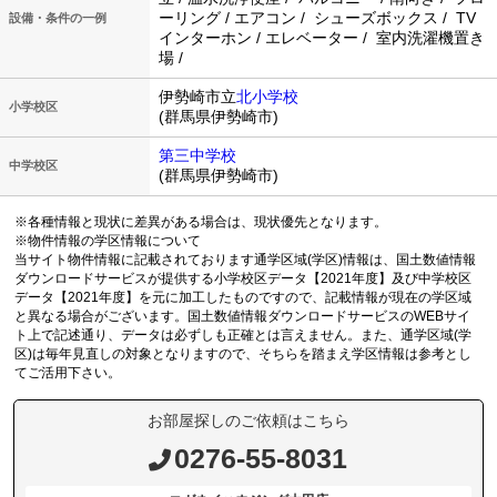
ーリング / エアコン / シューズボックス / TV
設備・条件の一例
インターホン / エレベーター / 室内洗濯機置き
場 /
伊勢崎市立
北小学校
小学校区
(群馬県伊勢崎市)
第三中学校
中学校区
(群馬県伊勢崎市)
※各種情報と現状に差異がある場合は、現状優先となります。
※物件情報の学区情報について
当サイト物件情報に記載されております通学区域(学区)情報は、国土数値情報
ダウンロードサービスが提供する小学校区データ【2021年度】及び中学校区
データ【2021年度】を元に加工したものですので、記載情報が現在の学区域
と異なる場合がございます。国土数値情報ダウンロードサービスのWEBサイ
ト上で記述通り、データは必ずしも正確とは言えません。また、通学区域(学
区)は毎年見直しの対象となりますので、そちらを踏まえ学区情報は参考とし
てご活用下さい。
お部屋探しのご依頼はこちら
0276-55-8031