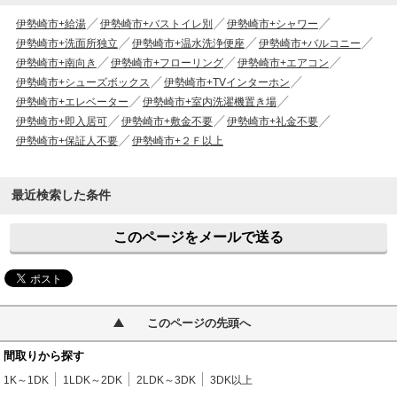
伊勢崎市+給湯
伊勢崎市+バストイレ別
伊勢崎市+シャワー
伊勢崎市+洗面所独立
伊勢崎市+温水洗浄便座
伊勢崎市+バルコニー
伊勢崎市+南向き
伊勢崎市+フローリング
伊勢崎市+エアコン
伊勢崎市+シューズボックス
伊勢崎市+TVインターホン
伊勢崎市+エレベーター
伊勢崎市+室内洗濯機置き場
伊勢崎市+即入居可
伊勢崎市+敷金不要
伊勢崎市+礼金不要
伊勢崎市+保証人不要
伊勢崎市+２Ｆ以上
最近検索した条件
このページをメールで送る
このページの先頭へ
間取りから探す
1K～1DK
1LDK～2DK
2LDK～3DK
3DK以上