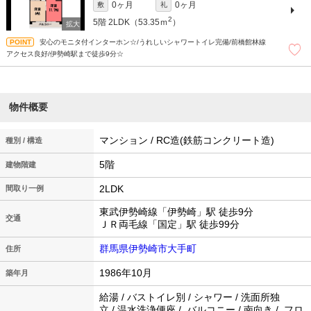
0ヶ月
0ヶ月
敷
礼
2
5階
2LDK（53.35ｍ
）
安心のモニタ付インターホン☆/うれしいシャワートイレ完備/前橋館林線
アクセス良好/伊勢崎駅まで徒歩9分☆
物件概要
マンション / RC造(鉄筋コンクリート造)
種別 / 構造
5階
建物階建
2LDK
間取り一例
東武伊勢崎線「伊勢崎」駅 徒歩9分
交通
ＪＲ両毛線「国定」駅 徒歩99分
群馬県伊勢崎市大手町
住所
1986年10月
築年月
給湯 / バストイレ別 / シャワー / 洗面所独
立 / 温水洗浄便座 / バルコニー / 南向き / フロ