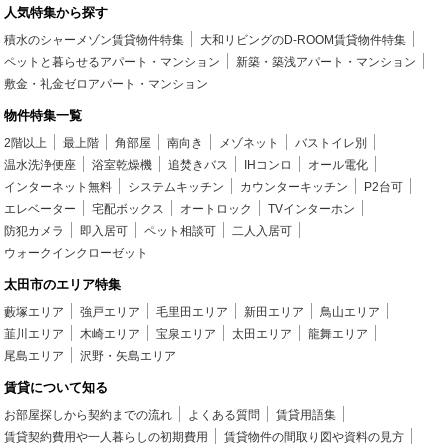
人気特集から探す
積水のシャーメゾン賃貸物件特集
大和リビングのD-ROOM賃貸物件特集
ペットと暮らせるアパート・マンション
新築・築浅アパート・マンション
敷金・礼金ゼロアパート・マンション
物件特集一覧
2階以上
最上階
角部屋
南向き
メゾネット
バストイレ別
温水洗浄便座
浴室乾燥機
追焚きバス
IHコンロ
オール電化
インターネット無料
システムキッチン
カウンターキッチン
P2台可
エレベーター
宅配ボックス
オートロック
TVインターホン
防犯カメラ
即入居可
ペット相談可
二人入居可
ウォークインクローゼット
太田市のエリア特集
藪塚エリア
強戸エリア
毛里田エリア
新田エリア
鳥山エリア
韮川エリア
木崎エリア
宝泉エリア
太田エリア
龍舞エリア
尾島エリア
沢野・矢島エリア
賃貸について知る
お部屋探しから契約までの流れ
よくある質問
賃貸用語集
賃貸契約費用や一人暮らしの初期費用
賃貸物件の間取り図や資料の見方