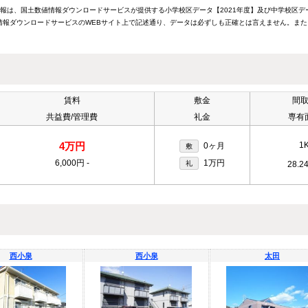
情報は、国土数値情報ダウンロードサービスが提供する小学校区データ【2021年度】及び中学校区デ
報ダウンロードサービスのWEBサイト上で記述通り、データは必ずしも正確とは言えません。また
賃料
敷金
間
共益費/管理費
礼金
専有
4万円
1
0ヶ月
敷
6,000円
-
1万円
礼
28.2
西小泉
西小泉
太田