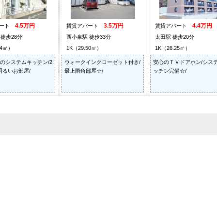
4.5万円
3.5万円
4.4万円
パート
賃貸アパート
賃貸アパート
徒歩28分
西小泉駅 徒歩33分
太田駅 徒歩20分
44㎡）
1K（29.50㎡）
1K（26.25㎡）
のシステムキッチン/2
ウォークインクローゼット付き/
安心のＴＶドアホン/シス
明るいお部屋/
最上階角部屋☆/
ッチン完備☆/