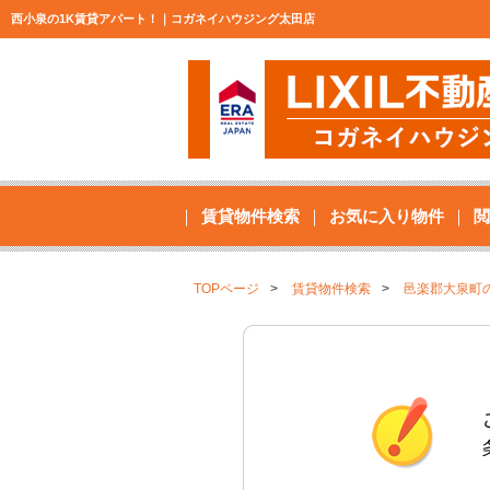
西小泉の1K賃貸アパート！｜コガネイハウジング太田店
賃貸物件検索
お気に入り物件
閲
TOPページ
賃貸物件検索
邑楽郡大泉町