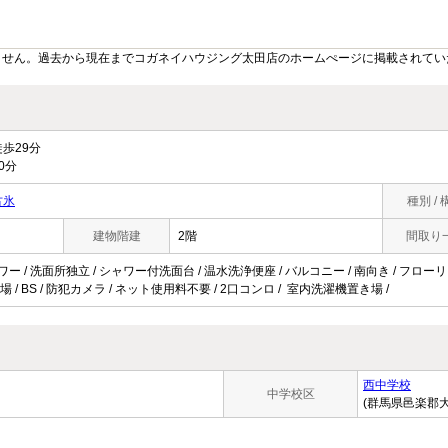
ません。過去から現在までコガネイハウジング太田店のホームぺージに掲載されてい
歩29分
0分
古氷
種別 / 
建物階建
2階
間取り
ワー / 洗面所独立 / シャワー付洗面台 / 温水洗浄便座 / バルコニー / 南向き / フロー
輪場 / BS / 防犯カメラ / ネット使用料不要 / 2口コンロ / 室内洗濯機置き場 /
西中学校
中学校区
(群馬県邑楽郡大