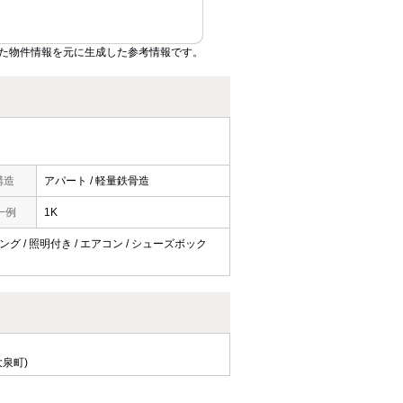
た物件情報を元に生成した参考情報です。
構造
アパート / 軽量鉄骨造
一例
1K
リング / 照明付き / エアコン / シューズボック
泉町)