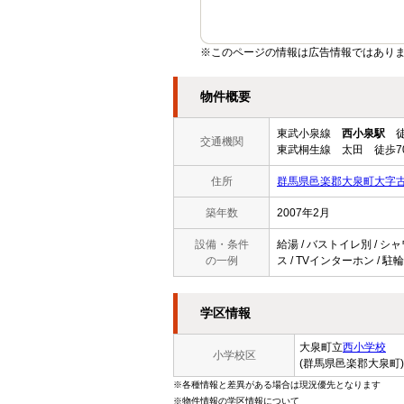
※このページの情報は広告情報ではあり
物件概要
東武小泉線
西小泉駅
徒
交通機関
東武桐生線 太田 徒歩7
住所
群馬県邑楽郡大泉町大字
築年数
2007年2月
設備・条件
給湯 / バストイレ別 / シャ
の一例
ス / TVインターホン / 駐
学区情報
大泉町立
西小学校
小学校区
(群馬県邑楽郡大泉町)
※各種情報と差異がある場合は現況優先となります
※物件情報の学区情報について