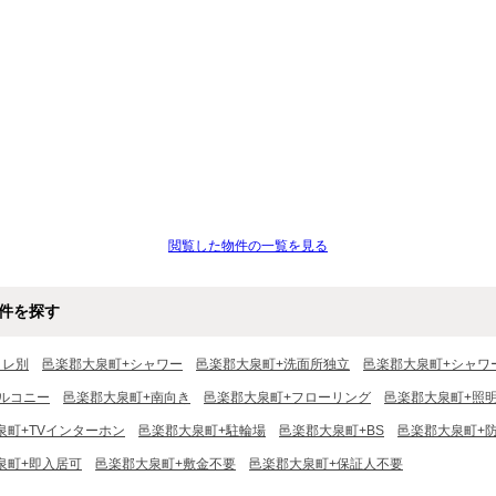
閲覧した物件の一覧を見る
件を探す
イレ別
邑楽郡大泉町+シャワー
邑楽郡大泉町+洗面所独立
邑楽郡大泉町+シャワ
ルコニー
邑楽郡大泉町+南向き
邑楽郡大泉町+フローリング
邑楽郡大泉町+照
泉町+TVインターホン
邑楽郡大泉町+駐輪場
邑楽郡大泉町+BS
邑楽郡大泉町+
泉町+即入居可
邑楽郡大泉町+敷金不要
邑楽郡大泉町+保証人不要