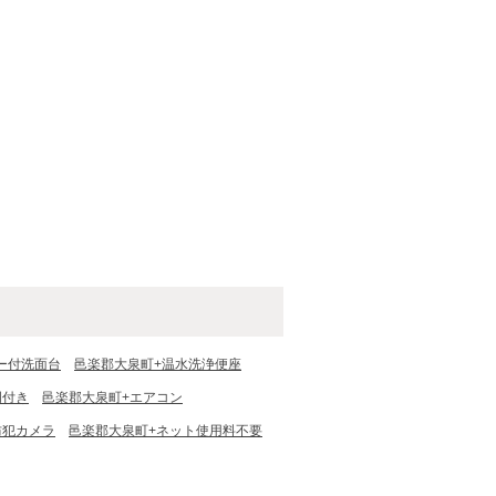
ー付洗面台
邑楽郡大泉町+温水洗浄便座
明付き
邑楽郡大泉町+エアコン
防犯カメラ
邑楽郡大泉町+ネット使用料不要