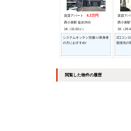
4.3万円
賃貸アパート
賃貸ア
西小泉駅 徒歩26分
西小泉駅 
1K（31.02㎡）
1K（29.
システムキッチン完備☆/単身者
2口コンロ
の方におすすめ/
面採光の
閲覧した物件の履歴