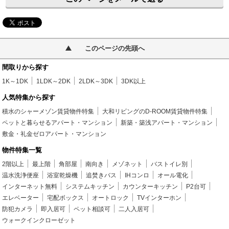
このページの先頭へ
間取りから探す
1K～1DK
1LDK～2DK
2LDK～3DK
3DK以上
人気特集から探す
積水のシャーメゾン賃貸物件特集
大和リビングのD-ROOM賃貸物件特集
ペットと暮らせるアパート・マンション
新築・築浅アパート・マンション
敷金・礼金ゼロアパート・マンション
物件特集一覧
2階以上
最上階
角部屋
南向き
メゾネット
バストイレ別
温水洗浄便座
浴室乾燥機
追焚きバス
IHコンロ
オール電化
インターネット無料
システムキッチン
カウンターキッチン
P2台可
エレベーター
宅配ボックス
オートロック
TVインターホン
防犯カメラ
即入居可
ペット相談可
二人入居可
ウォークインクローゼット