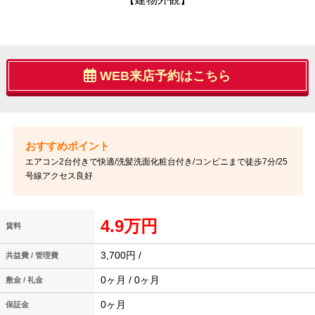
WEB来店予約はこちら
エアコン2台付きで快適/洗髪洗面化粧台付き/コンビニまで徒歩7分/25
号線アクセス良好
4.9万円
賃料
3,700円 /
共益費 / 管理費
0ヶ月 / 0ヶ月
敷金 / 礼金
0ヶ月
保証金