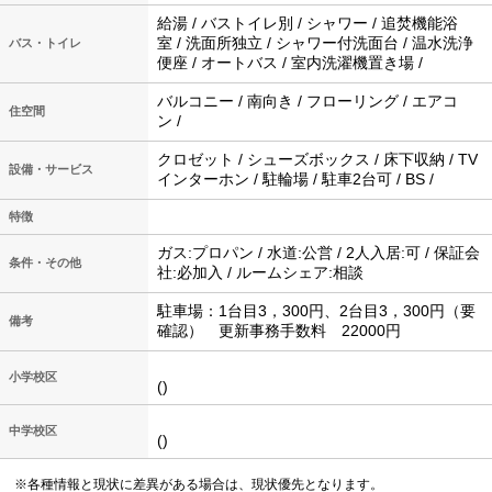
給湯 / バストイレ別 / シャワー / 追焚機能浴
室 / 洗面所独立 / シャワー付洗面台 / 温水洗浄
バス・トイレ
便座 / オートバス / 室内洗濯機置き場 /
バルコニー / 南向き / フローリング / エアコ
住空間
ン /
クロゼット / シューズボックス / 床下収納 / TV
設備・サービス
インターホン / 駐輪場 / 駐車2台可 / BS /
特徴
ガス:プロパン / 水道:公営 / 2人入居:可 / 保証会
条件・その他
社:必加入 / ルームシェア:相談
駐車場：1台目3，300円、2台目3，300円（要
備考
確認） 更新事務手数料 22000円
小学校区
()
中学校区
()
※各種情報と現状に差異がある場合は、現状優先となります。