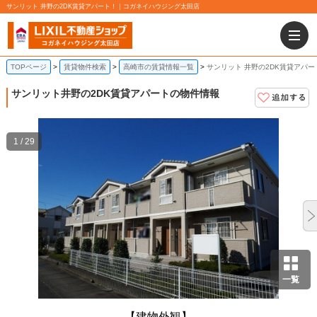
サンリット 井野の2DK賃貸アパート！｜コガネイハウジング太田店
TOPページ
賃貸物件検索
高崎市の賃貸情報一覧
サンリット 井野の2DK賃貸アパー
サンリット
井野の2DK賃貸アパートの物件情報
1 / 29
一覧
【建物外観】