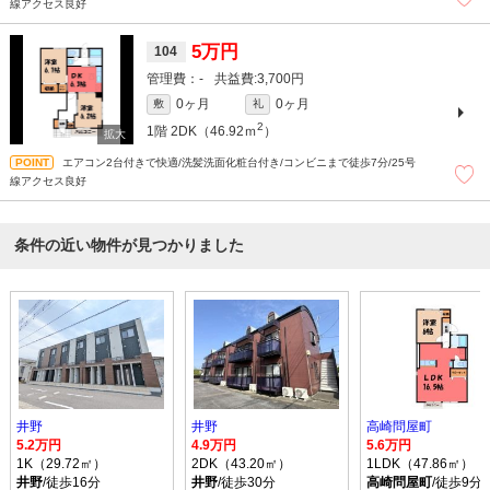
線アクセス良好
5万円
104
-
3,700円
0ヶ月
0ヶ月
敷
礼
2
1階
2DK（46.92ｍ
）
エアコン2台付きで快適/洗髪洗面化粧台付き/コンビニまで徒歩7分/25号
線アクセス良好
条件の近い物件が見つかりました
井野
井野
高崎問屋町
5.2万円
4.9万円
5.6万円
1K（29.72㎡）
2DK（43.20㎡）
1LDK（47.86㎡）
井野
/徒歩16分
井野
/徒歩30分
高崎問屋町
/徒歩9分