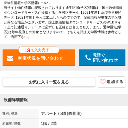
※物件情報の学区情報について
当サイト物件情報に記載されております通学区域(学区)情報は、国土数値情報
ダウンロードサービスが提供する小学校区データ【2021年度】及び中学校区
データ【2021年度】を元に加工したものですので、記載情報が現在の学区域
と異なる場合がございます。国土数値情報ダウンロードサービスのWEBサイ
ト上で記述通り、データは必ずしも正確とは言えません。また、通学区域(学
区)は毎年見直しの対象となりますので、そちらを踏まえ学区情報は参考とし
てご活用下さい。
1分
で入力完了！
電話で
問い合わせ
お気に入り一覧を見る
設備詳細情報
アパート / S造(鉄骨造)
種別 / 構造
1階 / 2階
所在階 / 階数