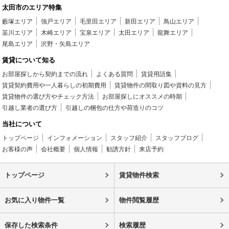
太田市のエリア特集
藪塚エリア
強戸エリア
毛里田エリア
新田エリア
鳥山エリア
韮川エリア
木崎エリア
宝泉エリア
太田エリア
龍舞エリア
尾島エリア
沢野・矢島エリア
賃貸について知る
お部屋探しから契約までの流れ
よくある質問
賃貸用語集
賃貸契約費用や一人暮らしの初期費用
賃貸物件の間取り図や資料の見方
賃貸物件の選び方やチェック方法
お部屋探しにオススメの時期
引越し業者の選び方
引越しの梱包の仕方や荷造りのコツ
当社について
トップページ
インフォメーション
スタッフ紹介
スタッフブログ
お客様の声
会社概要
個人情報
勧誘方針
来店予約
トップページ
賃貸物件検索
お気に入り物件一覧
物件閲覧履歴
保存した検索条件
検索履歴