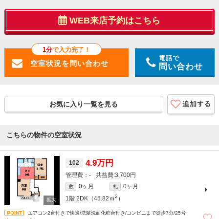
WEB来店予約はこちら
1分
で入力完了！
電話で
問い合わせ
お気に入り一覧を見る
こちらの物件の空室状況
4.9万円
102
-
3,700円
0ヶ月
0ヶ月
敷
礼
2
1階
2DK（45.82ｍ
）
エアコン2台付きで快適/洗髪洗面化粧台付き/コンビニまで徒歩7分/25号