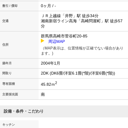
0ヶ月 / -
敷引 / 償却
ＪＲ上越線「井野」駅 徒歩34分
湘南新宿ライン高海「高崎問屋町」駅 徒歩57
交通
分
群馬県高崎市菅谷町20-85
周辺MAP
住所
（MAP表示は、位置情報が正確でない場合があり
ます。)
2004年1月
築年月
2DK (DK6畳/洋室6.1畳(*階)/洋室6畳(*階))
間取り
2
45.82ｍ
専有面積
南
主要採光面
設備・条件・こだわり
キッチン