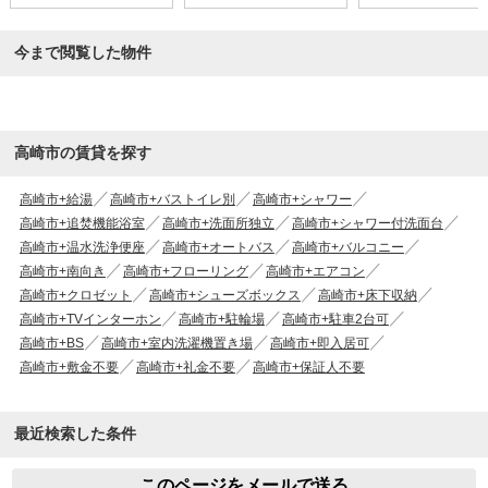
今まで閲覧した物件
高崎市の賃貸を探す
高崎市+給湯
高崎市+バストイレ別
高崎市+シャワー
高崎市+追焚機能浴室
高崎市+洗面所独立
高崎市+シャワー付洗面台
高崎市+温水洗浄便座
高崎市+オートバス
高崎市+バルコニー
高崎市+南向き
高崎市+フローリング
高崎市+エアコン
高崎市+クロゼット
高崎市+シューズボックス
高崎市+床下収納
高崎市+TVインターホン
高崎市+駐輪場
高崎市+駐車2台可
高崎市+BS
高崎市+室内洗濯機置き場
高崎市+即入居可
高崎市+敷金不要
高崎市+礼金不要
高崎市+保証人不要
最近検索した条件
このページをメールで送る