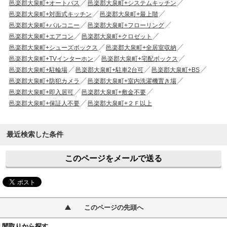
邑楽郡大泉町+オートバス
邑楽郡大泉町+システムキッチン
邑楽郡大泉町+対面式キッチン
邑楽郡大泉町+最上階
邑楽郡大泉町+バルコニー
邑楽郡大泉町+フローリング
邑楽郡大泉町+エアコン
邑楽郡大泉町+クロゼット
邑楽郡大泉町+シューズボックス
邑楽郡大泉町+全居室収納
邑楽郡大泉町+TVインターホン
邑楽郡大泉町+宅配ボックス
邑楽郡大泉町+駐輪場
邑楽郡大泉町+駐車2台可
邑楽郡大泉町+BS
邑楽郡大泉町+防犯カメラ
邑楽郡大泉町+室内洗濯機置き場
邑楽郡大泉町+即入居可
邑楽郡大泉町+敷金不要
邑楽郡大泉町+保証人不要
邑楽郡大泉町+２Ｆ以上
最近検索した条件
このページをメールで送る
このページの先頭へ
間取りから探す