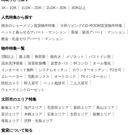
1K～1DK
1LDK～2DK
2LDK～3DK
3DK以上
人気特集から探す
積水のシャーメゾン賃貸物件特集
大和リビングのD-ROOM賃貸物件特集
ペットと暮らせるアパート・マンション
新築・築浅アパート・マンション
敷金・礼金ゼロアパート・マンション
物件特集一覧
2階以上
最上階
角部屋
南向き
メゾネット
バストイレ別
温水洗浄便座
浴室乾燥機
追焚きバス
IHコンロ
オール電化
インターネット無料
システムキッチン
カウンターキッチン
P2台可
エレベーター
宅配ボックス
オートロック
TVインターホン
防犯カメラ
即入居可
ペット相談可
二人入居可
ウォークインクローゼット
太田市のエリア特集
藪塚エリア
強戸エリア
毛里田エリア
新田エリア
鳥山エリア
韮川エリア
木崎エリア
宝泉エリア
太田エリア
龍舞エリア
尾島エリア
沢野・矢島エリア
賃貸について知る