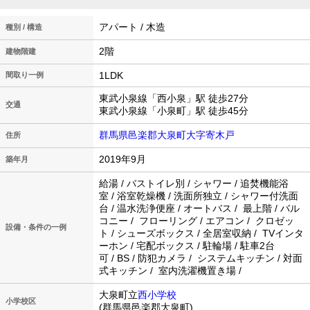
アパート / 木造
種別 / 構造
2階
建物階建
1LDK
間取り一例
東武小泉線「西小泉」駅 徒歩27分
交通
東武小泉線「小泉町」駅 徒歩45分
群馬県邑楽郡大泉町大字寄木戸
住所
2019年9月
築年月
給湯 / バストイレ別 / シャワー / 追焚機能浴
室 / 浴室乾燥機 / 洗面所独立 / シャワー付洗面
台 / 温水洗浄便座 / オートバス / 最上階 / バル
コニー / フローリング / エアコン / クロゼッ
設備・条件の一例
ト / シューズボックス / 全居室収納 / TVインタ
ーホン / 宅配ボックス / 駐輪場 / 駐車2台
可 / BS / 防犯カメラ / システムキッチン / 対面
式キッチン / 室内洗濯機置き場 /
大泉町立
西小学校
小学校区
(群馬県邑楽郡大泉町)