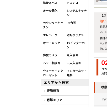
追焚きバス
IHコンロ
オール電化
システムキッチ
ン
【ス
追い
カウンターキッ
P2台可
群馬
チン
20
エレベーター
宅配ボックス
物件の
オートロック
TVインターホ
※お部
ン
気にな
防犯カメラ
即入居可
0
ペット相談可
二人入居可
コガ
ウォークインク
インターネット
お問
ローゼット
無料
エリアから検索
物
伊勢崎市
所
藪塚エリア