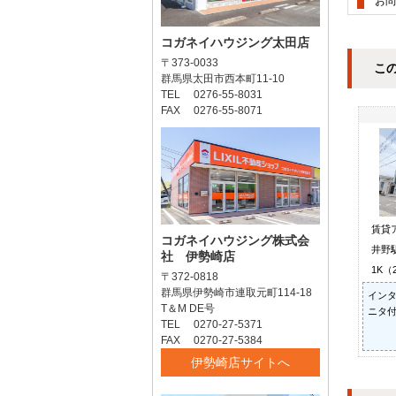
お問
コガネイハウジング太田店
〒373-0033
こ
群馬県太田市西本町11-10
TEL 0276-55-8031
FAX 0276-55-8071
賃貸
コガネイハウジング株式会
井野駅
社 伊勢崎店
1K（
〒372-0818
群馬県伊勢崎市連取元町114-18
インタ
T＆M DE号
ニタ付
TEL 0270-27-5371
FAX 0270-27-5384
伊勢崎店サイトへ