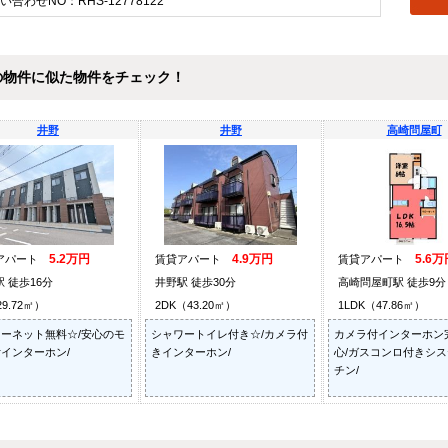
い合わせNO：RHS-12778122
の物件に似た物件をチェック！
井野
井野
高崎問屋町
5.2万円
4.9万円
5.6万
アパート
賃貸アパート
賃貸アパート
 徒歩16分
井野駅 徒歩30分
高崎問屋町駅 徒歩9分
29.72㎡）
2DK（43.20㎡）
1LDK（47.86㎡）
ーネット無料☆/安心のモ
シャワートイレ付き☆/カメラ付
カメラ付インターホン
インターホン/
きインターホン/
心/ガスコンロ付きシ
チン/