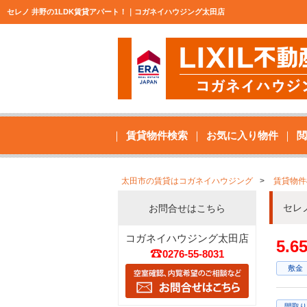
セレノ 井野の1LDK賃貸アパート！｜コガネイハウジング太田店
賃貸物件検索
お気に入り物件
閲
太田市の賃貸はコガネイハウジング
賃貸物件
セレ
お問合せはこちら
コガネイハウジング太田店
5.
0276-55-8031
敷金
間取り