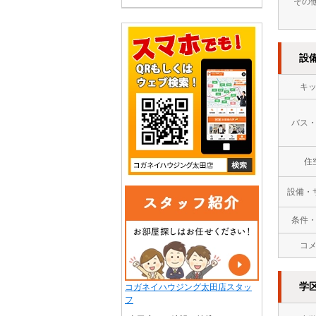
その
設
キ
バス
住
設備・
条件
コ
学
コガネイハウジング太田店スタッ
フ