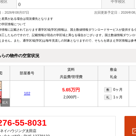
学校区
中学校区
()
：2026年08月07日
次回更新予定日：2026年08
と差異がある場合は現況優先となります
の学区情報について
件情報に記載されております通学区域(学区)情報は、国土数値情報ダウンロードサービスが提供する小学
加工したものですので、記載情報が現在の学区域と異なる場合がございます。国土数値情報ダウンロ
えません。また、通学区域(学区)は毎年見直しの対象となりますので、そちらを踏まえ学区情報は参
ちらの物件の空室状況
賃料
敷金
図
部屋番号
共益費/管理費
礼金
5.65万円
0ヶ月
敷
102
2,000円
-
1ヶ月
礼
276-55-8031
ネイハウジング太田店