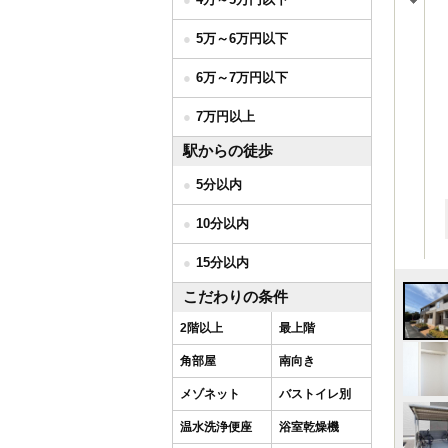
5万～6万円以下
6万～7万円以下
7万円以上
駅からの徒歩
5分以内
10分以内
15分以内
こだわりの条件
2階以上
最上階
角部屋
南向き
メゾネット
バストイレ別
温水洗浄便座
浴室乾燥機