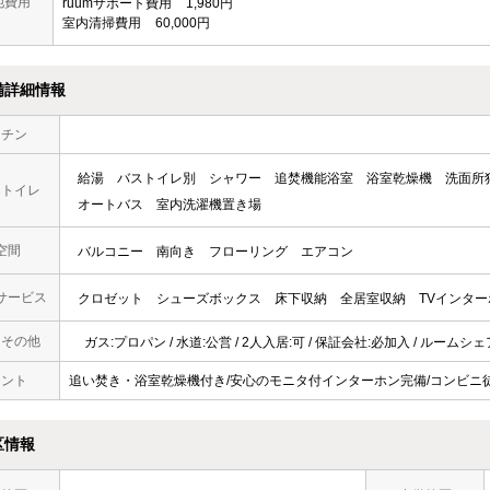
他費用
ruumサポート費用
1,980円
室内清掃費用
60,000円
備詳細情報
ッチン
給湯
バストイレ別
シャワー
追焚機能浴室
浴室乾燥機
洗面所
・トイレ
オートバス
室内洗濯機置き場
空間
バルコニー
南向き
フローリング
エアコン
サービス
クロゼット
シューズボックス
床下収納
全居室収納
TVインタ
・その他
ガス:プロパン / 水道:公営 / 2人入居:可 / 保証会社:必加入 / ルームシ
メント
追い焚き・浴室乾燥機付き/安心のモニタ付インターホン完備/コンビニ
区情報