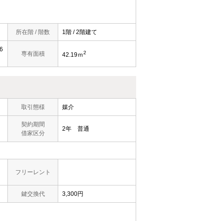
所在階 / 階数
1階 / 2階建て
6
2
専有面積
42.19ｍ
取引態様
媒介
契約期間
2年 普通
借家区分
フリーレント
鍵交換代
3,300円