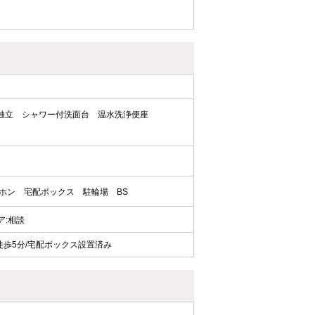
独立
シャワー付洗面台
温水洗浄便座
ーホン
宅配ボックス
駐輪場
BS
ェア:相談
徒歩5分/宅配ボックス設置済み