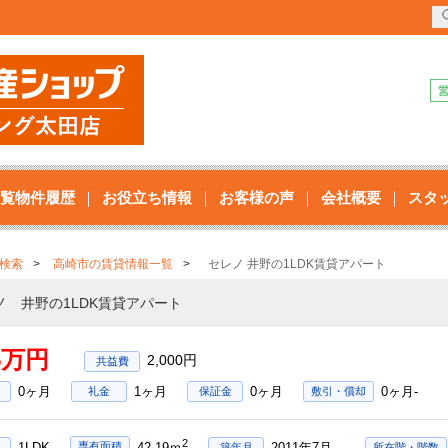
覧物件履歴
お役立ち情報
お客様の声
会社概要
スタ
検索
高崎市の賃貸情報一覧
セレノ 井野の1LDK賃貸アパート
ノ 井野の1LDK賃貸アパート
65万円
2,000円
0ヶ月
1ヶ月
0ヶ月
0ヶ月-
礼金
保証金
敷引・償却
2
1LDK
2011年7月
専有面積
42.19ｍ
築年月
所在階・階数