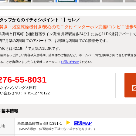
タッフからのイチオシポイント！】セレノ
焚き・浴室乾燥機付き/安心のモニタ付インターホン完備/コンビニ徒歩5
県高崎市日高町【湘南新宿ライン高海 井野駅徒歩24分】にある1LDK賃貸アパート
11年7月築の2階建てのアパートで、お部屋は2階建ての1階部分です。
2
広さは42.19ｍ
で人気の1LDKです。
屋のもっと詳しい内容や入居時期、諸条件のご相談など、ホームページには掲載が間に合わず載せ
ることが御座いましたらお気軽にメールにて
お問い合わせ
ください。
276-55-8031
ネイハウジング太田店
い合わせNO：RHS-12778122
件基本情報
周辺MAP
群馬県高崎市日高町1391-1
在地
（MAP表示は、位置情報が正確でない場合があります。)