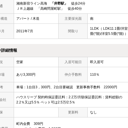
湘南新宿ライン高海
「井野駅」
徒歩24分
通
ＪＲ上越線 「高崎問屋町駅」 徒歩40分
/ 構造
アパート / 木造
主要採光面
南
1LDK（ LDK11.1畳/洋室
年月
2011年7月
間取り
畳(*階)/洋室5.5畳(*階) ）
件詳細情報
況
空家
入居可能日
即入居可
車場
あり3,300円
仲介手数料
110％
 考
車場：1台目3，300円、2台目要確認 更新事務手数料 22000円
ハウスリーブ 契約時保証委託料：2.2万/月額保証委託料：賃料総額の
会社
2.2％又は5.5％ ペット可は2.5万/2.5％
保
更新料
なし
町内会費
309円