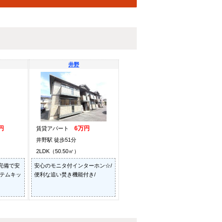
井野
円
6万円
賃貸アパート
井野駅 徒歩51分
2LDK（50.50㎡）
完備で安
安心のモニタ付インターホン☆/
ステムキッ
便利な追い焚き機能付き/