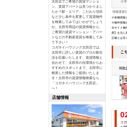
太田店でご希望の賃貸マンショ
小
ン、賃貸アパートは見つかりまし
たか？駅・エリア、こだわり項目
情報更新日
など少し条件を変更して賃貸物件
※各種情報
を検索してみてはいかがでしょう
※物件情報
か。太田市周辺の賃貸情報から、
当サイト物
ご希望の賃貸マンション・アパー
度】を元に
トなどの不動産賃貸を検索してみ
正確とは言
て下さい！
コガネイハウジング太田店では、
こ
太田市に詳しい賃貸のプロが新生
活を応援いたします。賃貸情報と
合わせて、太田市の住環境からお
すすめのスポットまで、太田市に
間取
根差した情報をご提供いたしま
す！太田市の賃貸情報検索なら、
「コガネイハウジング太田店」
へ！
店舗情報
0
コガ