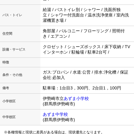
給湯 / バストイレ別 / シャワー / 洗面所独
立 / シャワー付洗面台 / 温水洗浄便座 / 室内洗
バス・トイレ
濯機置き場 /
角部屋 / バルコニー / フローリング / 照明付
住空間
き / エアコン /
クロゼット / シューズボックス / 床下収納 / TV
設備・サービス
インターホン / 駐輪場 / 駐車2台可 /
特徴
ガス:プロパン / 水道:公営 / 排水:浄化槽 / 保証
条件・その他
会社:必加入
駐車場：1台目3，300円、2台目1，100円
備考
伊勢崎市立
あずま小学校
小学校区
(群馬県伊勢崎市)
あずま中学校
中学校区
(群馬県伊勢崎市)
※各種情報と現状に差異がある場合は、現状優先となります。