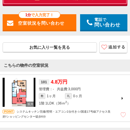
1分
で入力完了！
電話で
問い合わせ
お気に入り一覧を見る
こちらの物件の空室状況
4.8万円
101
-
3,000円
1ヶ月
0ヶ月
敷
礼
2
1階
1LDK（36ｍ
）
システムキッチン完備/照明・エアコン2台付き☆/国道17号線アクセス良
好/ショッピングセンター徒歩6分