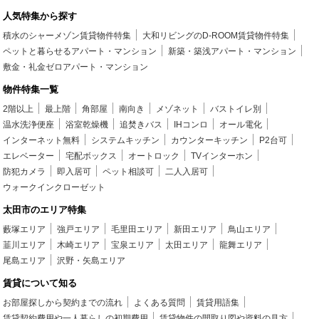
人気特集から探す
積水のシャーメゾン賃貸物件特集
大和リビングのD-ROOM賃貸物件特集
ペットと暮らせるアパート・マンション
新築・築浅アパート・マンション
敷金・礼金ゼロアパート・マンション
物件特集一覧
2階以上
最上階
角部屋
南向き
メゾネット
バストイレ別
温水洗浄便座
浴室乾燥機
追焚きバス
IHコンロ
オール電化
インターネット無料
システムキッチン
カウンターキッチン
P2台可
エレベーター
宅配ボックス
オートロック
TVインターホン
防犯カメラ
即入居可
ペット相談可
二人入居可
ウォークインクローゼット
太田市のエリア特集
藪塚エリア
強戸エリア
毛里田エリア
新田エリア
鳥山エリア
韮川エリア
木崎エリア
宝泉エリア
太田エリア
龍舞エリア
尾島エリア
沢野・矢島エリア
賃貸について知る
お部屋探しから契約までの流れ
よくある質問
賃貸用語集
賃貸契約費用や一人暮らしの初期費用
賃貸物件の間取り図や資料の見方