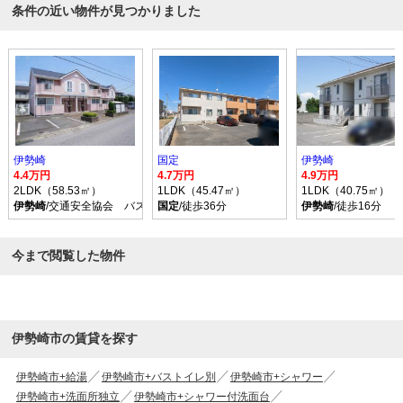
条件の近い物件が見つかりました
伊勢崎
国定
伊勢崎
4.4万円
4.7万円
4.9万円
2LDK（58.53㎡）
1LDK（45.47㎡）
1LDK（40.75㎡）
伊勢崎
/交通安全協会 バス乗車時間15分 停歩6分
国定
/徒歩36分
伊勢崎
/徒歩16分
今まで閲覧した物件
伊勢崎市の賃貸を探す
伊勢崎市+給湯
伊勢崎市+バストイレ別
伊勢崎市+シャワー
伊勢崎市+洗面所独立
伊勢崎市+シャワー付洗面台