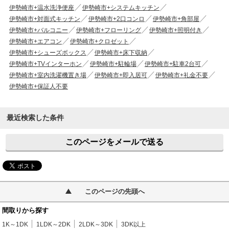
伊勢崎市+温水洗浄便座
伊勢崎市+システムキッチン
伊勢崎市+対面式キッチン
伊勢崎市+2口コンロ
伊勢崎市+角部屋
伊勢崎市+バルコニー
伊勢崎市+フローリング
伊勢崎市+照明付き
伊勢崎市+エアコン
伊勢崎市+クロゼット
伊勢崎市+シューズボックス
伊勢崎市+床下収納
伊勢崎市+TVインターホン
伊勢崎市+駐輪場
伊勢崎市+駐車2台可
伊勢崎市+室内洗濯機置き場
伊勢崎市+即入居可
伊勢崎市+礼金不要
伊勢崎市+保証人不要
最近検索した条件
このページをメールで送る
このページの先頭へ
間取りから探す
1K～1DK
1LDK～2DK
2LDK～3DK
3DK以上