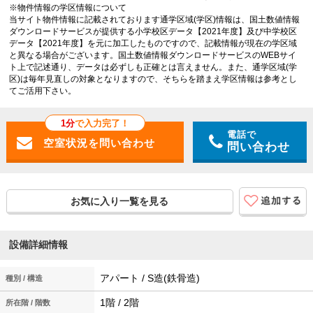
※物件情報の学区情報について
当サイト物件情報に記載されております通学区域(学区)情報は、国土数値情報
ダウンロードサービスが提供する小学校区データ【2021年度】及び中学校区
データ【2021年度】を元に加工したものですので、記載情報が現在の学区域
と異なる場合がございます。国土数値情報ダウンロードサービスのWEBサイ
ト上で記述通り、データは必ずしも正確とは言えません。また、通学区域(学
区)は毎年見直しの対象となりますので、そちらを踏まえ学区情報は参考とし
てご活用下さい。
1分
で入力完了！
電話で
問い合わせ
お気に入り一覧を見る
設備詳細情報
アパート / S造(鉄骨造)
種別 / 構造
1階 / 2階
所在階 / 階数