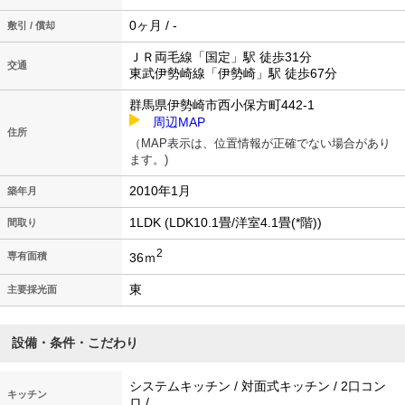
0ヶ月 / -
敷引 / 償却
ＪＲ両毛線「国定」駅 徒歩31分
交通
東武伊勢崎線「伊勢崎」駅 徒歩67分
群馬県伊勢崎市西小保方町442-1
周辺MAP
住所
（MAP表示は、位置情報が正確でない場合があり
ます。)
2010年1月
築年月
1LDK (LDK10.1畳/洋室4.1畳(*階))
間取り
2
36ｍ
専有面積
東
主要採光面
設備・条件・こだわり
システムキッチン / 対面式キッチン / 2口コン
キッチン
ロ /