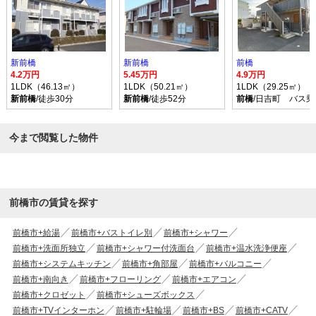
新前橋
新前橋
前橋
4.2万円
5.45万円
4.9万円
1LDK（46.13㎡）
1LDK（50.21㎡）
1LDK（29.25㎡）
新前橋
/徒歩30分
新前橋
/徒歩52分
前橋
/日吉町 バス乗
今まで閲覧した物件
前橋市の賃貸を探す
前橋市+給湯
前橋市+バストイレ別
前橋市+シャワー
前橋市+洗面所独立
前橋市+シャワー付洗面台
前橋市+温水洗浄便座
前橋市+システムキッチン
前橋市+角部屋
前橋市+バルコニー
前橋市+南向き
前橋市+フローリング
前橋市+エアコン
前橋市+クロゼット
前橋市+シューズボックス
前橋市+TVインターホン
前橋市+駐輪場
前橋市+BS
前橋市+CATV