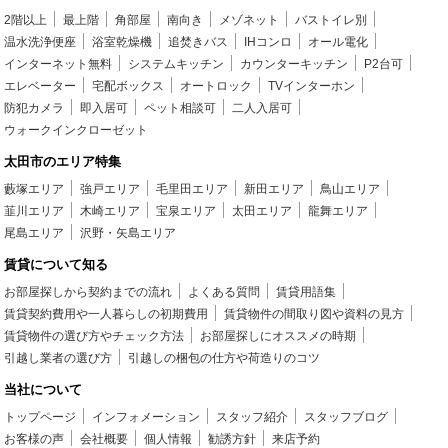
2階以上
最上階
角部屋
南向き
メゾネット
バストイレ別
温水洗浄便座
浴室乾燥機
追焚きバス
IHコンロ
オール電化
インターネット無料
システムキッチン
カウンターキッチン
P2台可
エレベーター
宅配ボックス
オートロック
TVインターホン
防犯カメラ
即入居可
ペット相談可
二人入居可
ウォークインクローゼット
太田市のエリア特集
藪塚エリア
強戸エリア
毛里田エリア
新田エリア
鳥山エリア
韮川エリア
木崎エリア
宝泉エリア
太田エリア
龍舞エリア
尾島エリア
沢野・矢島エリア
賃貸について知る
お部屋探しから契約までの流れ
よくある質問
賃貸用語集
賃貸契約費用や一人暮らしの初期費用
賃貸物件の間取り図や資料の見方
賃貸物件の選び方やチェック方法
お部屋探しにオススメの時期
引越し業者の選び方
引越しの梱包の仕方や荷造りのコツ
当社について
トップページ
インフォメーション
スタッフ紹介
スタッフブログ
お客様の声
会社概要
個人情報
勧誘方針
来店予約