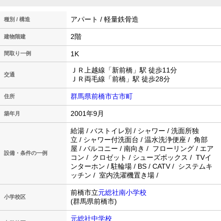
アパート / 軽量鉄骨造
種別 / 構造
2階
建物階建
1K
間取り一例
ＪＲ上越線「新前橋」駅 徒歩11分
交通
ＪＲ両毛線「前橋」駅 徒歩28分
群馬県前橋市古市町
住所
2001年9月
築年月
給湯 / バストイレ別 / シャワー / 洗面所独
立 / シャワー付洗面台 / 温水洗浄便座 / 角部
屋 / バルコニー / 南向き / フローリング / エア
設備・条件の一例
コン / クロゼット / シューズボックス / TVイ
ンターホン / 駐輪場 / BS / CATV / システムキ
ッチン / 室内洗濯機置き場 /
前橋市立
元総社南小学校
小学校区
(群馬県前橋市)
元総社中学校