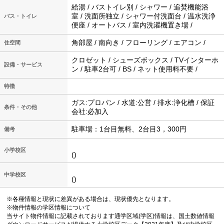
給湯 / バストイレ別 / シャワー / 追焚機能浴
室 / 洗面所独立 / シャワー付洗面台 / 温水洗浄
バス・トイレ
便座 / オートバス / 室内洗濯機置き場 /
角部屋 / 南向き / フローリング / エアコン /
住空間
クロゼット / シューズボックス / TVインターホ
設備・サービス
ン / 駐車2台可 / BS / ネット使用料不要 /
特徴
ガス:プロパン / 水道:公営 / 排水:浄化槽 / 保証
条件・その他
会社:必加入
駐車場：1台目無料、2台目3，300円
備考
小学校区
()
中学校区
()
※各種情報と現状に差異がある場合は、現状優先となります。
※物件情報の学区情報について
当サイト物件情報に記載されております通学区域(学区)情報は、国土数値情報