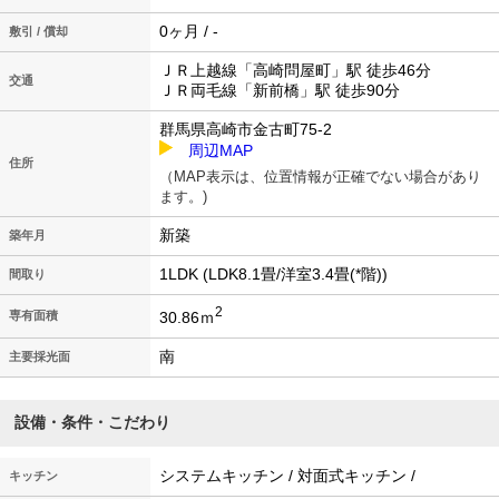
0ヶ月 / -
敷引 / 償却
ＪＲ上越線「高崎問屋町」駅 徒歩46分
交通
ＪＲ両毛線「新前橋」駅 徒歩90分
群馬県高崎市金古町75-2
周辺MAP
住所
（MAP表示は、位置情報が正確でない場合があり
ます。)
新築
築年月
1LDK (LDK8.1畳/洋室3.4畳(*階))
間取り
2
30.86ｍ
専有面積
南
主要採光面
設備・条件・こだわり
システムキッチン / 対面式キッチン /
キッチン