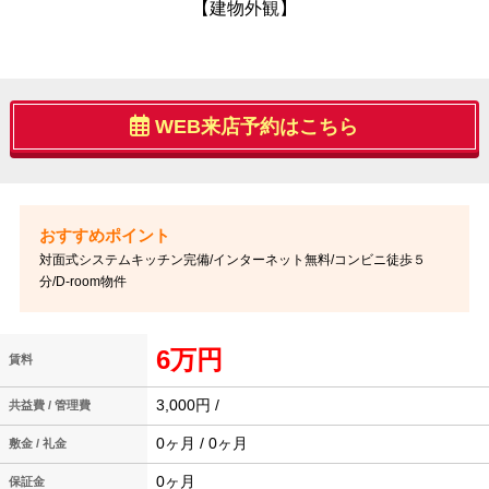
【建物外観】
WEB来店予約はこちら
対面式システムキッチン完備/インターネット無料/コンビニ徒歩５
分/D-room物件
6万円
賃料
3,000円 /
共益費 / 管理費
0ヶ月 / 0ヶ月
敷金 / 礼金
0ヶ月
保証金