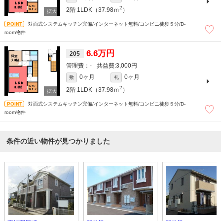
2
2階
1LDK（37.98ｍ
）
対面式システムキッチン完備/インターネット無料/コンビニ徒歩５分/D-
room物件
6.6万円
205
-
3,000円
0ヶ月
0ヶ月
敷
礼
2
2階
1LDK（37.98ｍ
）
対面式システムキッチン完備/インターネット無料/コンビニ徒歩５分/D-
room物件
条件の近い物件が見つかりました