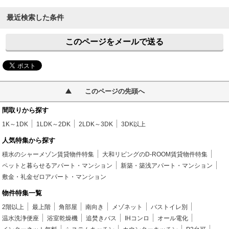
最近検索した条件
このページをメールで送る
このページの先頭へ
間取りから探す
1K～1DK
1LDK～2DK
2LDK～3DK
3DK以上
人気特集から探す
積水のシャーメゾン賃貸物件特集
大和リビングのD-ROOM賃貸物件特集
ペットと暮らせるアパート・マンション
新築・築浅アパート・マンション
敷金・礼金ゼロアパート・マンション
物件特集一覧
2階以上
最上階
角部屋
南向き
メゾネット
バストイレ別
温水洗浄便座
浴室乾燥機
追焚きバス
IHコンロ
オール電化