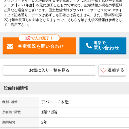
ダウンロードサービスが提供する小学校区データ【2021年度】及び中学校区
データ【2021年度】を元に加工したものですので、記載情報が現在の学区域
と異なる場合がございます。国土数値情報ダウンロードサービスのWEBサイ
ト上で記述通り、データは必ずしも正確とは言えません。また、通学区域(学
区)は毎年見直しの対象となりますので、そちらを踏まえ学区情報は参考とし
てご活用下さい。
1分
で入力完了！
電話で
問い合わせ
お気に入り一覧を見る
設備詳細情報
アパート / 木造
種別 / 構造
1階 / 2階
所在階 / 階数
2年
契約期間