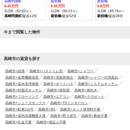
高崎問屋町
新前橋
新前橋
6.45万円
5.45万円
6.8万円
2LDK（62.62㎡）
1LDK（50.21㎡）
1LDK（45.74㎡）
高崎問屋町
/徒歩12分
新前橋
/徒歩52分
新前橋
/徒歩28分
今まで閲覧した物件
高崎市の賃貸を探す
高崎市+給湯
高崎市+バストイレ別
高崎市+シャワー
高崎市+追焚機能浴室
高崎市+洗面所独立
高崎市+シャワー付洗面台
高崎市+温水洗浄便座
高崎市+オートバス
高崎市+システムキッチン
高崎市+対面式キッチン
高崎市+角部屋
高崎市+南向き
高崎市+フローリング
高崎市+エアコン
高崎市+クロゼット
高崎市+シューズボックス
高崎市+TVインターホン
高崎市+駐車2台可
高崎市+BS
高崎市+ネット使用料不要
高崎市+室内洗濯機置き場
高崎市+即入居可
高崎市+敷金不要
高崎市+礼金不要
高崎市+保証人不要