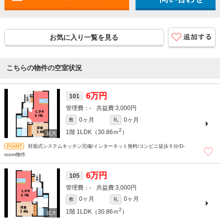
お気に入り一覧を見る
こちらの物件の空室状況
6万円
101
-
3,000円
0ヶ月
0ヶ月
敷
礼
2
1階
1LDK（30.86ｍ
）
対面式システムキッチン完備/インターネット無料/コンビニ徒歩５分/D-
room物件
6万円
105
-
3,000円
0ヶ月
0ヶ月
敷
礼
2
1階
1LDK（30.86ｍ
）