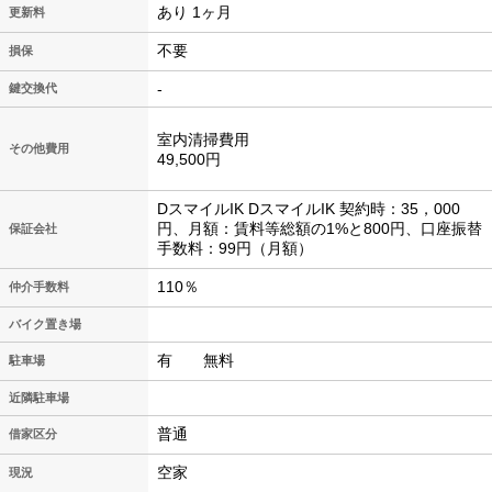
あり 1ヶ月
更新料
不要
損保
-
鍵交換代
室内清掃費用
その他費用
49,500円
DスマイルIK DスマイルIK 契約時：35，000
円、月額：賃料等総額の1%と800円、口座振替
保証会社
手数料：99円（月額）
110％
仲介手数料
バイク置き場
有 無料
駐車場
近隣駐車場
普通
借家区分
空家
現況