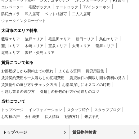
インターネット無料
システムキッチン
カウンターキッチン
P2台可
エレベーター
宅配ボックス
オートロック
TVインターホン
防犯カメラ
即入居可
ペット相談可
二人入居可
ウォークインクローゼット
太田市のエリア特集
藪塚エリア
強戸エリア
毛里田エリア
新田エリア
鳥山エリア
韮川エリア
木崎エリア
宝泉エリア
太田エリア
龍舞エリア
尾島エリア
沢野・矢島エリア
賃貸について知る
お部屋探しから契約までの流れ
よくある質問
賃貸用語集
賃貸契約費用や一人暮らしの初期費用
賃貸物件の間取り図や資料の見方
賃貸物件の選び方やチェック方法
お部屋探しにオススメの時期
引越し業者の選び方
引越しの梱包の仕方や荷造りのコツ
当社について
トップページ
インフォメーション
スタッフ紹介
スタッフブログ
お客様の声
会社概要
個人情報
勧誘方針
来店予約
トップページ
賃貸物件検索