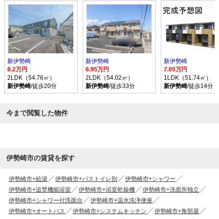
新伊勢崎
新伊勢崎
新伊勢崎
8.2万円
6.95万円
7.05万円
2LDK（54.76㎡）
2LDK（54.02㎡）
1LDK（51.74㎡）
新伊勢崎
/徒歩20分
新伊勢崎
/徒歩33分
新伊勢崎
/徒歩14分
今まで閲覧した物件
伊勢崎市の賃貸を探す
伊勢崎市+給湯
伊勢崎市+バストイレ別
伊勢崎市+シャワー
伊勢崎市+追焚機能浴室
伊勢崎市+浴室乾燥機
伊勢崎市+洗面所独立
伊勢崎市+シャワー付洗面台
伊勢崎市+温水洗浄便座
伊勢崎市+オートバス
伊勢崎市+システムキッチン
伊勢崎市+角部屋