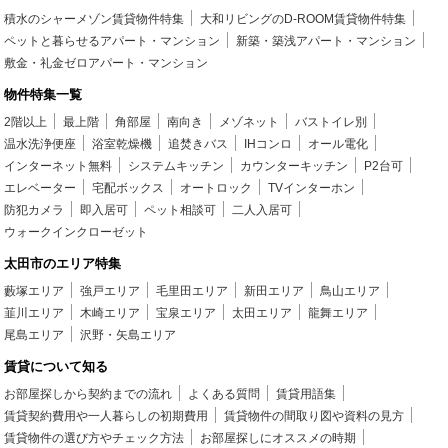
積水のシャーメゾン賃貸物件特集
大和リビングのD-ROOM賃貸物件特集
ペットと暮らせるアパート・マンション
新築・築浅アパート・マンション
敷金・礼金ゼロアパート・マンション
物件特集一覧
2階以上
最上階
角部屋
南向き
メゾネット
バストイレ別
温水洗浄便座
浴室乾燥機
追焚きバス
IHコンロ
オール電化
インターネット無料
システムキッチン
カウンターキッチン
P2台可
エレベーター
宅配ボックス
オートロック
TVインターホン
防犯カメラ
即入居可
ペット相談可
二人入居可
ウォークインクローゼット
太田市のエリア特集
藪塚エリア
強戸エリア
毛里田エリア
新田エリア
鳥山エリア
韮川エリア
木崎エリア
宝泉エリア
太田エリア
龍舞エリア
尾島エリア
沢野・矢島エリア
賃貸について知る
お部屋探しから契約までの流れ
よくある質問
賃貸用語集
賃貸契約費用や一人暮らしの初期費用
賃貸物件の間取り図や資料の見方
賃貸物件の選び方やチェック方法
お部屋探しにオススメの時期