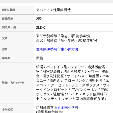
アパート / 軽量鉄骨造
種別 / 構造
2階
建物階建
2LDK
間取り一例
東武伊勢崎線「剛志」駅 徒歩42分
交通
東武伊勢崎線「新伊勢崎」駅 徒歩67分
群馬県伊勢崎市東小保方町
住所
新築
築年月
給湯 / バストイレ別 / シャワー / 追焚機能浴
室 / 浴室乾燥機 / 洗面所独立 / シャワー付洗面
台 / 温水洗浄便座 / オートバス / 角部屋 / バル
コニー / 南向き / フローリング / 照明付き / エ
設備・条件の一例
アコン / クロゼット / シューズボックス / ウォ
ークインクロゼット / TVインターホン / 宅配
ボックス / 駐輪場 / CS / BS / ネット使用料不
要 / システムキッチン / 室内洗濯機置き場 /
伊勢崎市立
あずま南小学校
小学校区
(群馬県伊勢崎市)