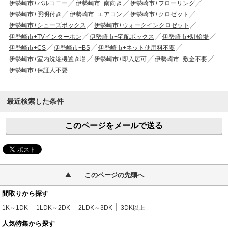
伊勢崎市+バルコニー
伊勢崎市+南向き
伊勢崎市+フローリング
伊勢崎市+照明付き
伊勢崎市+エアコン
伊勢崎市+クロゼット
伊勢崎市+シューズボックス
伊勢崎市+ウォークインクロゼット
伊勢崎市+TVインターホン
伊勢崎市+宅配ボックス
伊勢崎市+駐輪場
伊勢崎市+CS
伊勢崎市+BS
伊勢崎市+ネット使用料不要
伊勢崎市+室内洗濯機置き場
伊勢崎市+即入居可
伊勢崎市+敷金不要
伊勢崎市+保証人不要
最近検索した条件
このページをメールで送る
このページの先頭へ
間取りから探す
1K～1DK
1LDK～2DK
2LDK～3DK
3DK以上
人気特集から探す