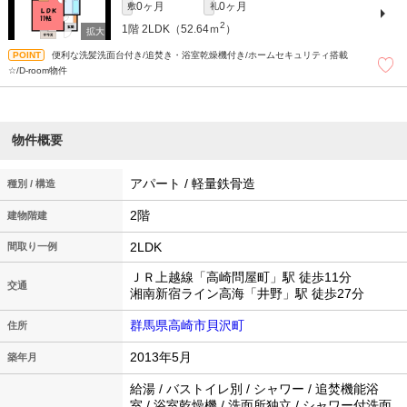
0ヶ月
0ヶ月
敷
礼
2
1階
2LDK（52.64ｍ
）
便利な洗髪洗面台付き/追焚き・浴室乾燥機付き/ホームセキュリティ搭載
☆/D-room物件
物件概要
アパート / 軽量鉄骨造
種別 / 構造
2階
建物階建
2LDK
間取り一例
ＪＲ上越線「高崎問屋町」駅 徒歩11分
交通
湘南新宿ライン高海「井野」駅 徒歩27分
群馬県高崎市貝沢町
住所
2013年5月
築年月
給湯 / バストイレ別 / シャワー / 追焚機能浴
室 / 浴室乾燥機 / 洗面所独立 / シャワー付洗面