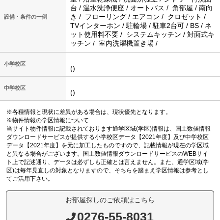
台 / 温水洗浄便座 / オートバス / 角部屋 / 南向
き / フローリング / エアコン / クロゼット /
設備・条件の一例
TVインターホン / 駐輪場 / 駐車2台可 / BS / ネ
ット使用料不要 / システムキッチン / 対面式キ
ッチン / 室内洗濯機置き場 /
小学校区
()
中学校区
()
※各種情報と現状に差異がある場合は、現状優先となります。
※物件情報の学区情報について
当サイト物件情報に記載されております通学区域(学区)情報は、国土数値情報
ダウンロードサービスが提供する小学校区データ【2021年度】及び中学校区
データ【2021年度】を元に加工したものですので、記載情報が現在の学区域
と異なる場合がございます。国土数値情報ダウンロードサービスのWEBサイ
ト上で記述通り、データは必ずしも正確とは言えません。また、通学区域(学
区)は毎年見直しの対象となりますので、そちらを踏まえ学区情報は参考とし
てご活用下さい。
お部屋探しのご依頼はこちら
0276-55-8031