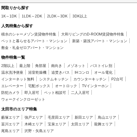
間取りから探す
1K～1DK
1LDK～2DK
2LDK～3DK
3DK以上
人気特集から探す
積水のシャーメゾン賃貸物件特集
大和リビングのD-ROOM賃貸物件特集
ペットと暮らせるアパート・マンション
新築・築浅アパート・マンション
敷金・礼金ゼロアパート・マンション
物件特集一覧
2階以上
最上階
角部屋
南向き
メゾネット
バストイレ別
温水洗浄便座
浴室乾燥機
追焚きバス
IHコンロ
オール電化
インターネット無料
システムキッチン
カウンターキッチン
P2台可
エレベーター
宅配ボックス
オートロック
TVインターホン
防犯カメラ
即入居可
ペット相談可
二人入居可
ウォークインクローゼット
太田市のエリア特集
藪塚エリア
強戸エリア
毛里田エリア
新田エリア
鳥山エリア
韮川エリア
木崎エリア
宝泉エリア
太田エリア
龍舞エリア
尾島エリア
沢野・矢島エリア