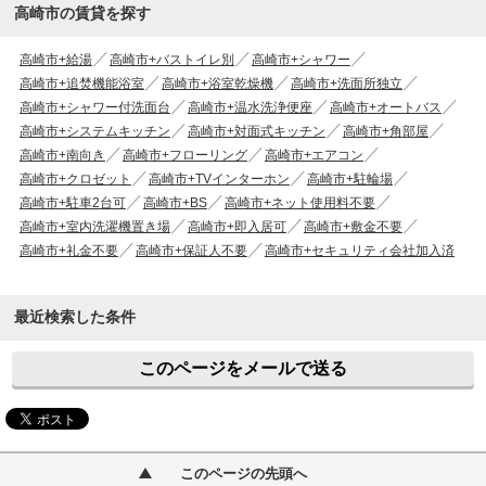
高崎市の賃貸を探す
高崎市+給湯
高崎市+バストイレ別
高崎市+シャワー
高崎市+追焚機能浴室
高崎市+浴室乾燥機
高崎市+洗面所独立
高崎市+シャワー付洗面台
高崎市+温水洗浄便座
高崎市+オートバス
高崎市+システムキッチン
高崎市+対面式キッチン
高崎市+角部屋
高崎市+南向き
高崎市+フローリング
高崎市+エアコン
高崎市+クロゼット
高崎市+TVインターホン
高崎市+駐輪場
高崎市+駐車2台可
高崎市+BS
高崎市+ネット使用料不要
高崎市+室内洗濯機置き場
高崎市+即入居可
高崎市+敷金不要
高崎市+礼金不要
高崎市+保証人不要
高崎市+セキュリティ会社加入済
最近検索した条件
このページをメールで送る
このページの先頭へ