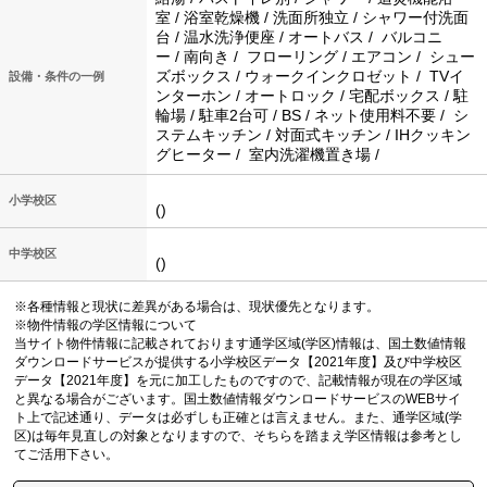
室 / 浴室乾燥機 / 洗面所独立 / シャワー付洗面
台 / 温水洗浄便座 / オートバス / バルコニ
ー / 南向き / フローリング / エアコン / シュー
ズボックス / ウォークインクロゼット / TVイ
設備・条件の一例
ンターホン / オートロック / 宅配ボックス / 駐
輪場 / 駐車2台可 / BS / ネット使用料不要 / シ
ステムキッチン / 対面式キッチン / IHクッキン
グヒーター / 室内洗濯機置き場 /
小学校区
()
中学校区
()
※各種情報と現状に差異がある場合は、現状優先となります。
※物件情報の学区情報について
当サイト物件情報に記載されております通学区域(学区)情報は、国土数値情報
ダウンロードサービスが提供する小学校区データ【2021年度】及び中学校区
データ【2021年度】を元に加工したものですので、記載情報が現在の学区域
と異なる場合がございます。国土数値情報ダウンロードサービスのWEBサイ
ト上で記述通り、データは必ずしも正確とは言えません。また、通学区域(学
区)は毎年見直しの対象となりますので、そちらを踏まえ学区情報は参考とし
てご活用下さい。