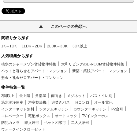
このページの先頭へ
間取りから探す
1K～1DK
1LDK～2DK
2LDK～3DK
3DK以上
人気特集から探す
積水のシャーメゾン賃貸物件特集
大和リビングのD-ROOM賃貸物件特集
ペットと暮らせるアパート・マンション
新築・築浅アパート・マンション
敷金・礼金ゼロアパート・マンション
物件特集一覧
2階以上
最上階
角部屋
南向き
メゾネット
バストイレ別
温水洗浄便座
浴室乾燥機
追焚きバス
IHコンロ
オール電化
インターネット無料
システムキッチン
カウンターキッチン
P2台可
エレベーター
宅配ボックス
オートロック
TVインターホン
防犯カメラ
即入居可
ペット相談可
二人入居可
ウォークインクローゼット