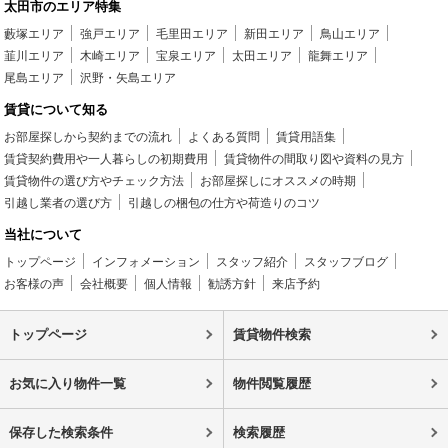
太田市のエリア特集
藪塚エリア
強戸エリア
毛里田エリア
新田エリア
鳥山エリア
韮川エリア
木崎エリア
宝泉エリア
太田エリア
龍舞エリア
尾島エリア
沢野・矢島エリア
賃貸について知る
お部屋探しから契約までの流れ
よくある質問
賃貸用語集
賃貸契約費用や一人暮らしの初期費用
賃貸物件の間取り図や資料の見方
賃貸物件の選び方やチェック方法
お部屋探しにオススメの時期
引越し業者の選び方
引越しの梱包の仕方や荷造りのコツ
当社について
トップページ
インフォメーション
スタッフ紹介
スタッフブログ
お客様の声
会社概要
個人情報
勧誘方針
来店予約
トップページ
賃貸物件検索
お気に入り物件一覧
物件閲覧履歴
保存した検索条件
検索履歴