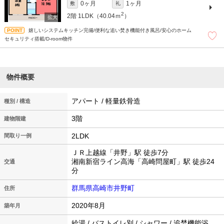
0ヶ月
1ヶ月
敷
礼
2
2階
1LDK（40.04ｍ
）
嬉しいシステムキッチン完備/便利な追い焚き機能付き風呂/安心のホーム
セキュリティ搭載/D-room物件
物件概要
アパート / 軽量鉄骨造
種別 / 構造
3階
建物階建
2LDK
間取り一例
ＪＲ上越線「井野」駅 徒歩7分
湘南新宿ライン高海「高崎問屋町」駅 徒歩24
交通
分
群馬県高崎市井野町
住所
2020年8月
築年月
給湯 / バストイレ別 / シャワー / 追焚機能浴