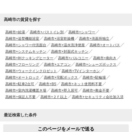
高崎市の賃貸を探す
高崎市+給湯
高崎市+バストイレ別
高崎市+シャワー
高崎市+追焚機能浴室
高崎市+浴室乾燥機
高崎市+洗面所独立
高崎市+シャワー付洗面台
高崎市+温水洗浄便座
高崎市+オートバス
高崎市+システムキッチン
高崎市+対面式キッチン
高崎市+IHクッキングヒーター
高崎市+バルコニー
高崎市+南向き
高崎市+フローリング
高崎市+エアコン
高崎市+シューズボックス
高崎市+ウォークインクロゼット
高崎市+TVインターホン
高崎市+オートロック
高崎市+宅配ボックス
高崎市+駐輪場
高崎市+駐車2台可
高崎市+BS
高崎市+ネット使用料不要
高崎市+室内洗濯機置き場
高崎市+即入居可
高崎市+敷金不要
高崎市+保証人不要
高崎市+２Ｆ以上
高崎市+セキュリティ会社加入済
最近検索した条件
このページをメールで送る