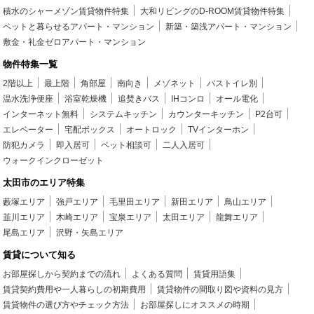
積水のシャーメゾン賃貸物件特集
大和リビングのD-ROOM賃貸物件特集
ペットと暮らせるアパート・マンション
新築・築浅アパート・マンション
敷金・礼金ゼロアパート・マンション
物件特集一覧
2階以上
最上階
角部屋
南向き
メゾネット
バストイレ別
温水洗浄便座
浴室乾燥機
追焚きバス
IHコンロ
オール電化
インターネット無料
システムキッチン
カウンターキッチン
P2台可
エレベーター
宅配ボックス
オートロック
TVインターホン
防犯カメラ
即入居可
ペット相談可
二人入居可
ウォークインクローゼット
太田市のエリア特集
藪塚エリア
強戸エリア
毛里田エリア
新田エリア
鳥山エリア
韮川エリア
木崎エリア
宝泉エリア
太田エリア
龍舞エリア
尾島エリア
沢野・矢島エリア
賃貸について知る
お部屋探しから契約までの流れ
よくある質問
賃貸用語集
賃貸契約費用や一人暮らしの初期費用
賃貸物件の間取り図や資料の見方
賃貸物件の選び方やチェック方法
お部屋探しにオススメの時期