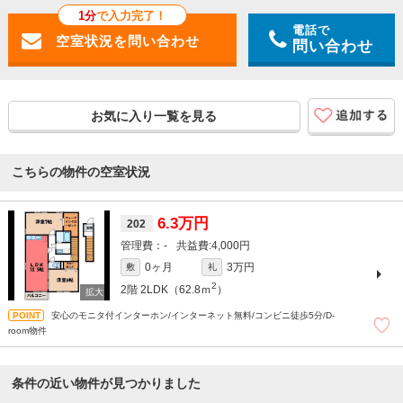
1分
で入力完了！
電話で
問い合わせ
お気に入り一覧を見る
こちらの物件の空室状況
6.3万円
202
-
4,000円
0ヶ月
3万円
敷
礼
2
2階
2LDK（62.8ｍ
）
安心のモニタ付インターホン/インターネット無料/コンビニ徒歩5分/D-
room物件
条件の近い物件が見つかりました