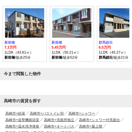
新前橋
新前橋
群馬総社
7.3万円
5.45万円
6.5万円
1LDK（43.61㎡）
1LDK（50.21㎡）
1LDK（45.27㎡）
新前橋
/徒歩25分
新前橋
/徒歩52分
群馬総社
/徒歩21分
今まで閲覧した物件
高崎市の賃貸を探す
高崎市+給湯
高崎市+バストイレ別
高崎市+シャワー
高崎市+追焚機能浴室
高崎市+洗面所独立
高崎市+シャワー付洗面台
高崎市+温水洗浄便座
高崎市+オートバス
高崎市+最上階