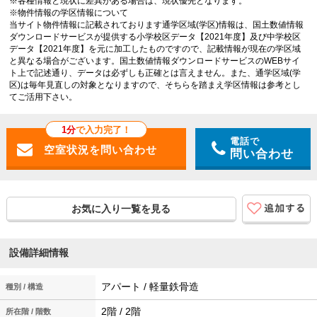
※各種情報と現状に差異がある場合は、現状優先となります。
※物件情報の学区情報について
当サイト物件情報に記載されております通学区域(学区)情報は、国土数値情報
ダウンロードサービスが提供する小学校区データ【2021年度】及び中学校区
データ【2021年度】を元に加工したものですので、記載情報が現在の学区域
と異なる場合がございます。国土数値情報ダウンロードサービスのWEBサイ
ト上で記述通り、データは必ずしも正確とは言えません。また、通学区域(学
区)は毎年見直しの対象となりますので、そちらを踏まえ学区情報は参考とし
てご活用下さい。
1分
で入力完了！
電話で
問い合わせ
お気に入り一覧を見る
設備詳細情報
アパート / 軽量鉄骨造
種別 / 構造
2階 / 2階
所在階 / 階数