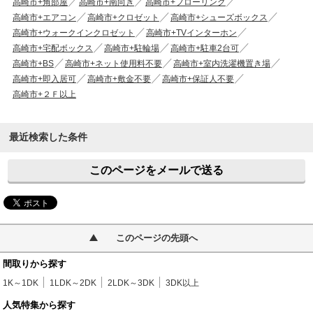
高崎市+角部屋
高崎市+南向き
高崎市+フローリング
高崎市+エアコン
高崎市+クロゼット
高崎市+シューズボックス
高崎市+ウォークインクロゼット
高崎市+TVインターホン
高崎市+宅配ボックス
高崎市+駐輪場
高崎市+駐車2台可
高崎市+BS
高崎市+ネット使用料不要
高崎市+室内洗濯機置き場
高崎市+即入居可
高崎市+敷金不要
高崎市+保証人不要
高崎市+２Ｆ以上
最近検索した条件
このページをメールで送る
このページの先頭へ
間取りから探す
1K～1DK
1LDK～2DK
2LDK～3DK
3DK以上
人気特集から探す