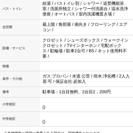
給湯 / バストイレ別 / シャワー / 追焚機能浴
室 / 洗面所独立 / シャワー付洗面台 / 温水洗浄
バス・トイレ
便座 / オートバス / 室内洗濯機置き場 /
最上階 / 角部屋 / 南向き / フローリング / エア
住空間
コン /
クロゼット / シューズボックス / ウォークイン
クロゼット / TVインターホン / 宅配ボック
設備・サービス
ス / 駐輪場 / 駐車2台可 / BS / ネット使用料不
要 /
特徴
ガス:プロパン / 水道:公営 / 排水:浄化槽 / 2人入
条件・その他
居:可 / 保証会社:必加入
駐車場：1台目無料、2台目2，200円
備考
小学校区
()
中学校区
()