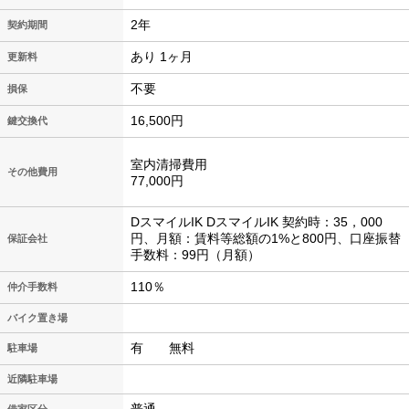
2年
契約期間
あり 1ヶ月
更新料
不要
損保
16,500円
鍵交換代
室内清掃費用
その他費用
77,000円
DスマイルIK DスマイルIK 契約時：35，000
円、月額：賃料等総額の1%と800円、口座振替
保証会社
手数料：99円（月額）
110％
仲介手数料
バイク置き場
有 無料
駐車場
近隣駐車場