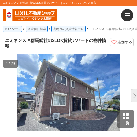
エミネンス A 群馬総社の2LDK賃貸アパート！｜コガネイハウジング太田店
TOPページ
賃貸物件検索
高崎市の賃貸情報一覧
エミネンス A 群馬総社の2LDK賃
エミネンス A
群馬総社の2LDK賃貸アパートの物件情
報
1 / 29
一覧