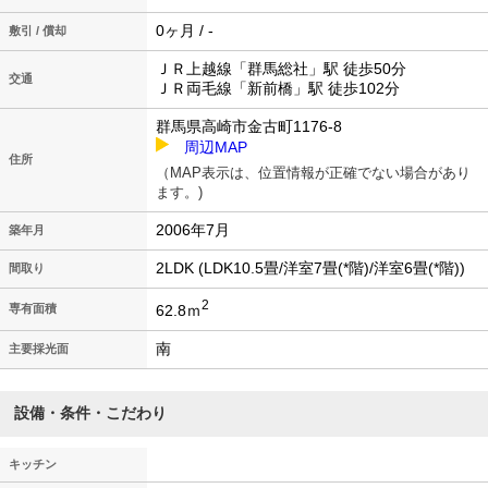
0ヶ月 / -
敷引 / 償却
ＪＲ上越線「群馬総社」駅 徒歩50分
交通
ＪＲ両毛線「新前橋」駅 徒歩102分
群馬県高崎市金古町1176-8
周辺MAP
住所
（MAP表示は、位置情報が正確でない場合があり
ます。)
2006年7月
築年月
2LDK (LDK10.5畳/洋室7畳(*階)/洋室6畳(*階))
間取り
2
62.8ｍ
専有面積
南
主要採光面
設備・条件・こだわり
キッチン