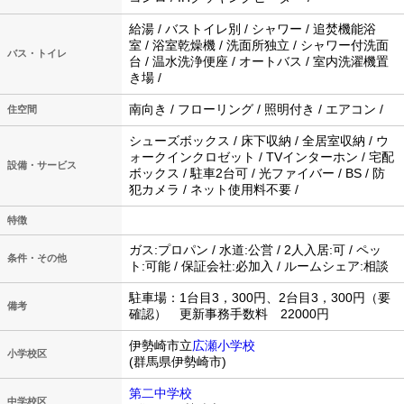
給湯 / バストイレ別 / シャワー / 追焚機能浴
室 / 浴室乾燥機 / 洗面所独立 / シャワー付洗面
バス・トイレ
台 / 温水洗浄便座 / オートバス / 室内洗濯機置
き場 /
南向き / フローリング / 照明付き / エアコン /
住空間
シューズボックス / 床下収納 / 全居室収納 / ウ
ォークインクロゼット / TVインターホン / 宅配
設備・サービス
ボックス / 駐車2台可 / 光ファイバー / BS / 防
犯カメラ / ネット使用料不要 /
特徴
ガス:プロパン / 水道:公営 / 2人入居:可 / ペッ
条件・その他
ト:可能 / 保証会社:必加入 / ルームシェア:相談
駐車場：1台目3，300円、2台目3，300円（要
備考
確認） 更新事務手数料 22000円
伊勢崎市立
広瀬小学校
小学校区
(群馬県伊勢崎市)
第二中学校
中学校区