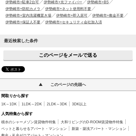
伊勢崎市+駐車2台可
伊勢崎市+光ファイバー
伊勢崎市+BS
伊勢崎市+防犯カメラ
伊勢崎市+ネット使用料不要
伊勢崎市+室内洗濯機置き場
伊勢崎市+即入居可
伊勢崎市+敷金不要
伊勢崎市+保証人不要
伊勢崎市+セキュリティ会社加入済
最近検索した条件
このページをメールで送る
このページの先頭へ
間取りから探す
1K～1DK
1LDK～2DK
2LDK～3DK
3DK以上
人気特集から探す
積水のシャーメゾン賃貸物件特集
大和リビングのD-ROOM賃貸物件特集
ペットと暮らせるアパート・マンション
新築・築浅アパート・マンション
敷金・礼金ゼロアパート・マンション