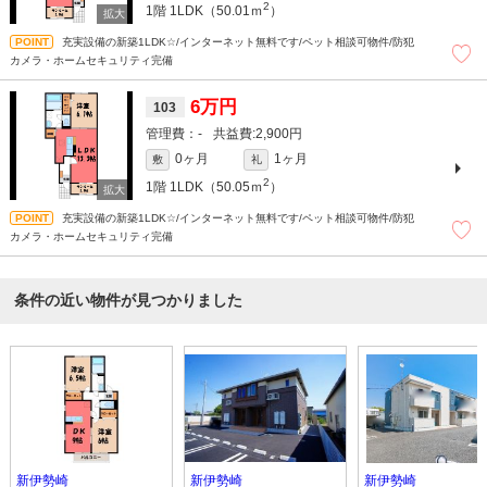
2
1階
1LDK（50.01ｍ
）
充実設備の新築1LDK☆/インターネット無料です/ペット相談可物件/防犯
カメラ・ホームセキュリティ完備
6万円
103
-
2,900円
0ヶ月
1ヶ月
敷
礼
2
1階
1LDK（50.05ｍ
）
充実設備の新築1LDK☆/インターネット無料です/ペット相談可物件/防犯
カメラ・ホームセキュリティ完備
条件の近い物件が見つかりました
新伊勢崎
新伊勢崎
新伊勢崎