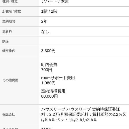
アパート / 木造
種別 / 構造
1階 / 2階
所在階 / 階数
2年
契約期間
なし
更新料
損保
3,300円
鍵交換代
町内会費
700円
ruumサポート費用
その他費用
1,980円
室内清掃費用
80,000円
ハウスリーブ ハウスリーブ 契約時保証委託
料：2.2万/月額保証委託料：賃料総額の2.2％又
保証会社
は5.5％ ペット可は2.5万/2.5％