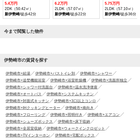
5.4万円
6.2万円
5.75万円
2DK（50.42㎡）
2LDK（57.07㎡）
2LDK（57.10㎡）
新伊勢崎
/徒歩42分
新伊勢崎
/徒歩22分
新伊勢崎
/徒歩36分
今まで閲覧した物件
伊勢崎市の賃貸を探す
伊勢崎市+給湯
伊勢崎市+バストイレ別
伊勢崎市+シャワー
伊勢崎市+追焚機能浴室
伊勢崎市+浴室乾燥機
伊勢崎市+洗面所独立
伊勢崎市+シャワー付洗面台
伊勢崎市+温水洗浄便座
伊勢崎市+オートバス
伊勢崎市+システムキッチン
伊勢崎市+対面式キッチン
伊勢崎市+3口以上コンロ
伊勢崎市+IHクッキングヒーター
伊勢崎市+南向き
伊勢崎市+フローリング
伊勢崎市+照明付き
伊勢崎市+エアコン
伊勢崎市+シューズボックス
伊勢崎市+床下収納
伊勢崎市+全居室収納
伊勢崎市+ウォークインクロゼット
伊勢崎市+TVインターホン
伊勢崎市+宅配ボックス