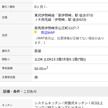
0ヶ月 / -
敷引 / 償却
東武伊勢崎線「新伊勢崎」駅 徒歩37分
交通
ＪＲ両毛線「伊勢崎」駅 徒歩62分
群馬県伊勢崎市山王町1127-7
周辺MAP
住所
（MAP表示は、位置情報が正確でない場合があり
ます。)
新築
築年月
1LDK (LDK13.3畳/洋室6.1畳(*階))
間取り
2
50.05ｍ
専有面積
南
主要採光面
設備・条件・こだわり
システムキッチン / 対面式キッチン / 3口以上
キッチン
コンロ / IHクッキングヒーター /