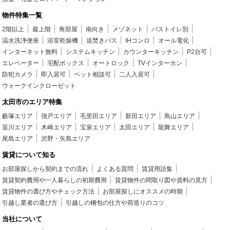
物件特集一覧
2階以上
最上階
角部屋
南向き
メゾネット
バストイレ別
温水洗浄便座
浴室乾燥機
追焚きバス
IHコンロ
オール電化
インターネット無料
システムキッチン
カウンターキッチン
P2台可
エレベーター
宅配ボックス
オートロック
TVインターホン
防犯カメラ
即入居可
ペット相談可
二人入居可
ウォークインクローゼット
太田市のエリア特集
藪塚エリア
強戸エリア
毛里田エリア
新田エリア
鳥山エリア
韮川エリア
木崎エリア
宝泉エリア
太田エリア
龍舞エリア
尾島エリア
沢野・矢島エリア
賃貸について知る
お部屋探しから契約までの流れ
よくある質問
賃貸用語集
賃貸契約費用や一人暮らしの初期費用
賃貸物件の間取り図や資料の見方
賃貸物件の選び方やチェック方法
お部屋探しにオススメの時期
引越し業者の選び方
引越しの梱包の仕方や荷造りのコツ
当社について