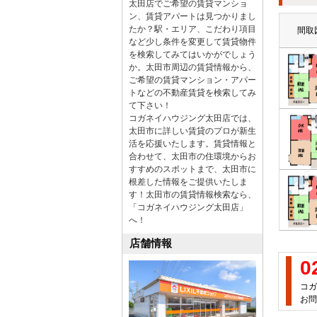
太田店でご希望の賃貸マンショ
ン、賃貸アパートは見つかりまし
たか？駅・エリア、こだわり項目
間取
など少し条件を変更して賃貸物件
を検索してみてはいかがでしょう
か。太田市周辺の賃貸情報から、
ご希望の賃貸マンション・アパー
トなどの不動産賃貸を検索してみ
て下さい！
コガネイハウジング太田店では、
太田市に詳しい賃貸のプロが新生
活を応援いたします。賃貸情報と
合わせて、太田市の住環境からお
すすめのスポットまで、太田市に
根差した情報をご提供いたしま
す！太田市の賃貸情報検索なら、
「コガネイハウジング太田店」
へ！
店舗情報
0
コガ
お問