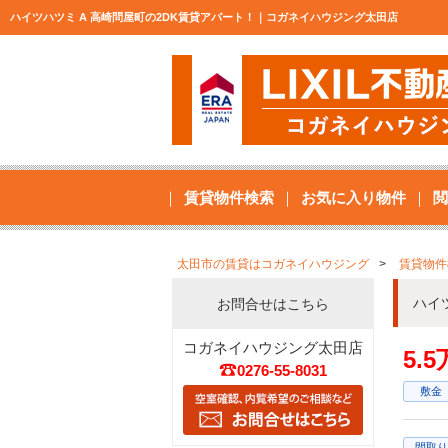
ハイツハツミ A 高崎問屋町の2DK賃貸アパート！｜コガネイハウジング太田店
賃貸物件検索
お気に入り物件
閲
太田市の賃貸はコガネイハウジング
賃貸物件
ハイ
お問合せはこちら
コガネイハウジング太田店
5.
0276-55-8031
敷金
間取り