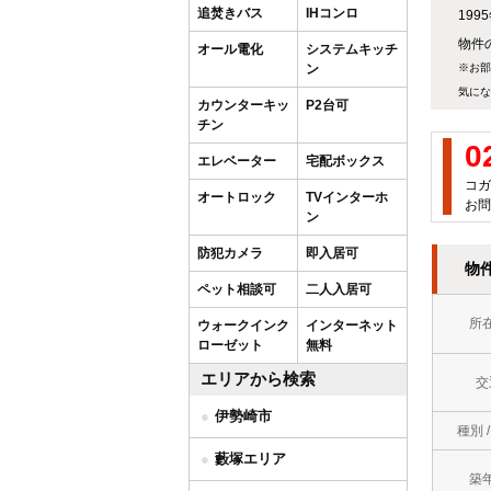
追焚きバス
IHコンロ
19
物件の
オール電化
システムキッチ
ン
※お部
気にな
カウンターキッ
P2台可
チン
0
エレベーター
宅配ボックス
コガ
オートロック
TVインターホ
お問
ン
防犯カメラ
即入居可
物
ペット相談可
二人入居可
所
ウォークインク
インターネット
ローゼット
無料
エリアから検索
交
伊勢崎市
種別 
藪塚エリア
築