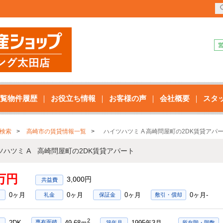
覧物件履歴
お役立ち情報
お客様の声
会社概要
スタ
検索
高崎市の賃貸情報一覧
ハイツハツミ A 高崎問屋町の2DK賃貸アパ
ツハツミ A 高崎問屋町の2DK賃貸アパート
5万円
3,000円
0ヶ月
0ヶ月
0ヶ月
0ヶ月-
礼金
保証金
敷引・償却
2
2DK
1995年3月
専有面積
49.68ｍ
築年月
所在階・階数