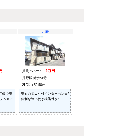
井野
円
6万円
賃貸アパート
井野駅 徒歩51分
2LDK（50.50㎡）
完備で安
安心のモニタ付インターホン☆/
ステムキッ
便利な追い焚き機能付き/