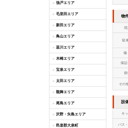
強戸エリア
毛里田エリア
物
新田エリア
現
鳥山エリア
駐
韮川エリア
備
木崎エリア
保証
宝泉エリア
損
太田エリア
その
龍舞エリア
設
尾島エリア
キ
沢野・矢島エリア
バス
邑楽郡大泉町