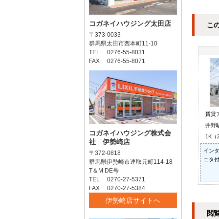
コガネイハウジング太田店
こ
〒373-0033
群馬県太田市西本町11-10
TEL 0276-55-8031
FAX 0276-55-8071
賃貸
井野駅
コガネイハウジング株式会
1K（
社 伊勢崎店
インタ
〒372-0818
ニタ付
群馬県伊勢崎市連取元町114-18
T＆M DE号
TEL 0270-27-5371
FAX 0270-27-5384
伊勢崎店サイトへ
閲