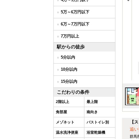
5万～6万円以下
6万～7万円以下
7万円以上
駅からの徒歩
5分以内
10分以内
15分以内
こだわりの条件
2階以上
最上階
角部屋
南向き
【ス
メゾネット
バストイレ別
追い
温水洗浄便座
浴室乾燥機
群馬