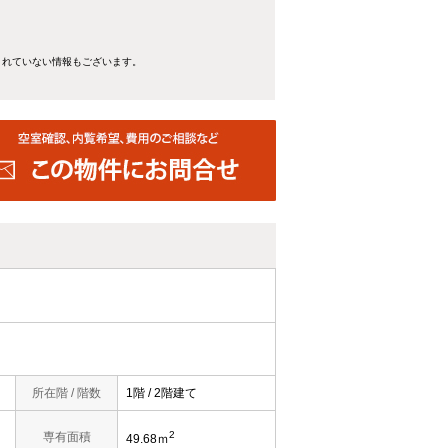
きれていない情報もございます。
所在階 / 階数
1階 / 2階建て
2
専有面積
49.68ｍ