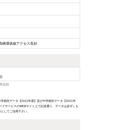
/高崎環状線アクセス良好
()
月21日
校区データ【2021年度】及び中学校区データ【2021年
ードサービスのWEBサイト上で記述通り、データは必ずしも
考としてご活用下さい。