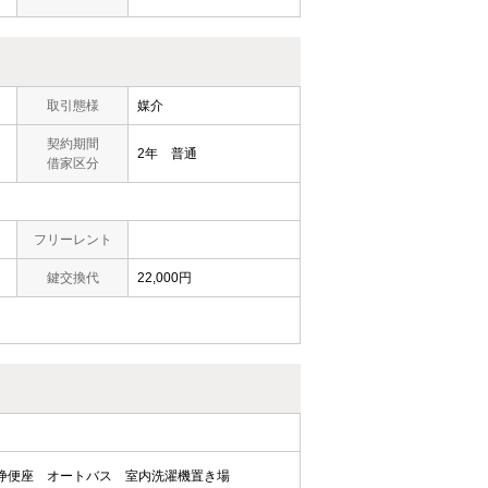
取引態様
媒介
契約期間
2年 普通
借家区分
フリーレント
鍵交換代
22,000円
浄便座
オートバス
室内洗濯機置き場