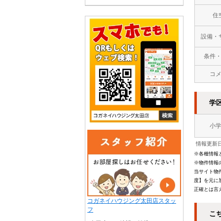
住
設備・
条件
コ
学
小
情報更新日
※各種情報
※物件情報
当サイト物
度】を元に
正確とは言
コガネイハウジング太田店スタッ
フ
こ