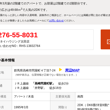
95年3月築の2階建てのアパートで、お部屋は2階建ての1階部分です。
2
広さは49.68ｍ
で人気の2DKです。
屋のもっと詳しい内容や入居時期、諸条件のご相談など、ホームページには掲載が間に合わず載せ
ることが御座いましたらお気軽にメールにて
お問い合わせ
ください。
276-55-8031
ネイハウジング太田店
い合わせNO：RHS-13832764
件基本情報
周辺MAP
群馬県高崎市問屋町４丁目7-24
在地
（MAP表示は、位置情報が正確でない場合があります。)
ＪＲ上越線
「高崎問屋町駅」
徒歩2分
通
ＪＲ上越線 「井野駅」 徒歩16分
/ 構造
アパート / 木造
主要採光面
南西
2DK（ DK6畳/洋室8畳(*
年月
1995年3月
間取り
階)/和室6畳(*階) ）