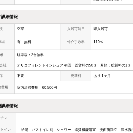
件詳細情報
況
空家
入居可能日
即入居可
車場
有 無料
仲介手数料
110％
 考
駐車場：2台無料
会社
オリコフォレントインシュア 初回：総賃料の50％ 月額：総賃料の1％
保
不要
更新料
あり 1ヶ月
他費用
室内清掃費用
60,500円
備詳細情報
ッチン
・トイレ
給湯
バストイレ別
シャワー
追焚機能浴室
洗面所独立
温水洗