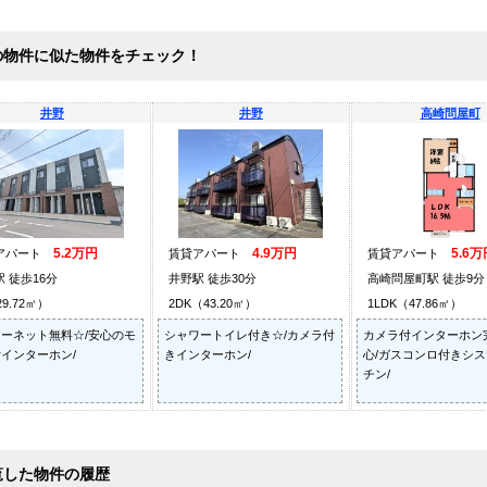
の物件に似た物件をチェック！
井野
井野
高崎問屋町
5.2万円
4.9万円
5.6万
アパート
賃貸アパート
賃貸アパート
 徒歩16分
井野駅 徒歩30分
高崎問屋町駅 徒歩9分
29.72㎡）
2DK（43.20㎡）
1LDK（47.86㎡）
ーネット無料☆/安心のモ
シャワートイレ付き☆/カメラ付
カメラ付インターホン
インターホン/
きインターホン/
心/ガスコンロ付きシ
チン/
覧した物件の履歴