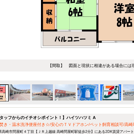
【間取】 図面と現状に相違がある場合には
タッフからのイチオシポイント！】ハイツハツミ A
焚き・温水洗浄便座付き☆/安心のＴＶドアホン/ペット飼育相談可/高
県高崎市問屋町４丁目【ＪＲ上越線 高崎問屋町駅徒歩2分】にある2DK賃貸アパー