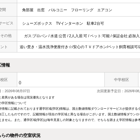
空間
角部屋
出窓
バルコニー
フローリング
エアコン
サービス
シューズボックス
TVインターホン
駐車2台可
・その他
ガス:プロパン / 水道:公営 / 2人入居:可 / ペット:可能 / 保証会社:必加入
メント
追い焚き・温水洗浄便座付き☆/安心のＴＶドアホン/ペット飼育相談可
区情報
学校区
中学校区
()
：2026年08月07日
次回更新予定日：2026年08
と差異がある場合は現況優先となります
の学区情報について
件情報に記載されております通学区域(学区)情報は、国土数値情報ダウンロードサービスが提供する小学
加工したものですので、記載情報が現在の学区域と異なる場合がございます。国土数値情報ダウンロ
えません。また、通学区域(学区)は毎年見直しの対象となりますので、そちらを踏まえ学区情報は参
ちらの物件の空室状況