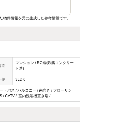
た物件情報を元に生成した参考情報です。
マンション / RC造(鉄筋コンクリー
構造
ト造)
一例
3LDK
オートバス / バルコニー / 南向き / フローリン
 / CATV / 室内洗濯機置き場 /