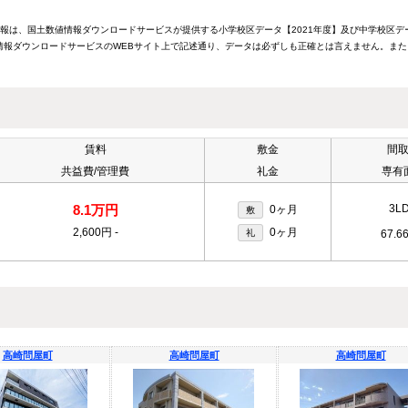
情報は、国土数値情報ダウンロードサービスが提供する小学校区データ【2021年度】及び中学校区デ
報ダウンロードサービスのWEBサイト上で記述通り、データは必ずしも正確とは言えません。また
賃料
敷金
間
共益費/管理費
礼金
専有
8.1万円
3L
0ヶ月
敷
2,600円
-
0ヶ月
礼
67.6
高崎問屋町
高崎問屋町
高崎問屋町