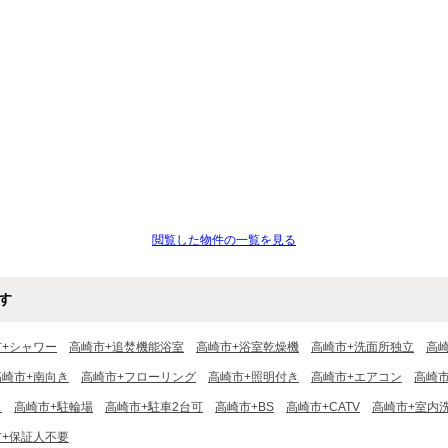
閲覧した物件の一覧を見る
す
市+シャワー
高崎市+追焚機能浴室
高崎市+浴室乾燥機
高崎市+洗面所独立
高
高崎市+南向き
高崎市+フローリング
高崎市+照明付き
高崎市+エアコン
高崎
ス
高崎市+駐輪場
高崎市+駐車2台可
高崎市+BS
高崎市+CATV
高崎市+室内
市+保証人不要