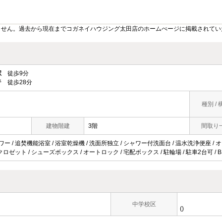
ません。過去から現在までコガネイハウジング太田店のホームぺージに掲載されてい
駅
徒歩9分
 徒歩28分
種別 / 
建物階建
3階
間取り
ワー / 追焚機能浴室 / 浴室乾燥機 / 洗面所独立 / シャワー付洗面台 / 温水洗浄便座 / 
 クロゼット / シューズボックス / オートロック / 宅配ボックス / 駐輪場 / 駐車2台可 / BS
中学校区
()