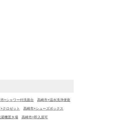
崎市+シャワー付洗面台
高崎市+温水洗浄便座
市+クロゼット
高崎市+シューズボックス
洗濯機置き場
高崎市+即入居可