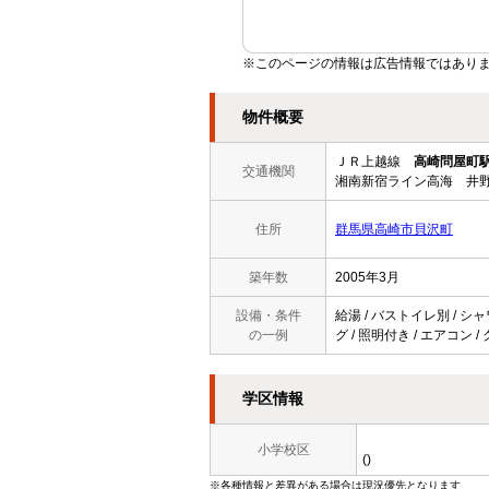
※このページの情報は広告情報ではあり
物件概要
ＪＲ上越線
高崎問屋町
交通機関
湘南新宿ライン高海 井野
住所
群馬県高崎市貝沢町
築年数
2005年3月
設備・条件
給湯 / バストイレ別 / シャ
の一例
グ / 照明付き / エアコン /
学区情報
小学校区
()
※各種情報と差異がある場合は現況優先となります