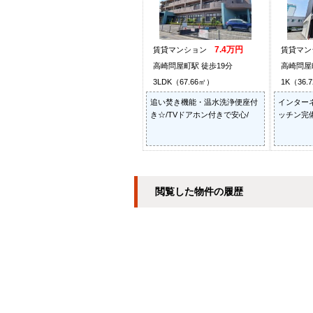
7.4万円
賃貸マンション
賃貸マ
高崎問屋町駅 徒歩19分
高崎問屋
3LDK（67.66㎡）
1K（36.
追い焚き機能・温水洗浄便座付
インター
き☆/TVドアホン付きで安心/
ッチン完備
閲覧した物件の履歴