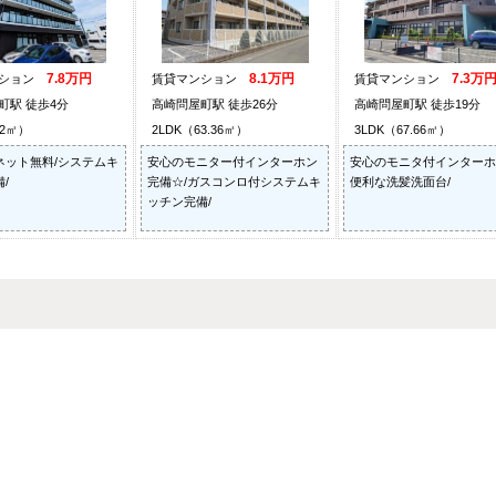
7.8万円
8.1万円
7.3万
ンション
賃貸マンション
賃貸マンション
町駅 徒歩4分
高崎問屋町駅 徒歩26分
高崎問屋町駅 徒歩19分
72㎡）
2LDK（63.36㎡）
3LDK（67.66㎡）
ネット無料/システムキ
安心のモニター付インターホン
安心のモニタ付インターホ
/
完備☆/ガスコンロ付システムキ
便利な洗髪洗面台/
ッチン完備/