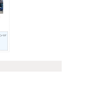
円
ン☆/