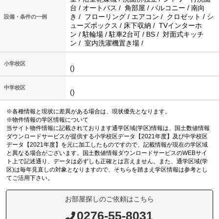
台 / オートバス / 角部屋 / バルコニー / 南向
き / フローリング / エアコン / クロゼット / シ
設備・条件の一例
ューズボックス / 床下収納 / TVインターホ
ン / 駐輪場 / 駐車2台可 / BS / 対面式キッチ
ン / 室内洗濯機置き場 /
小学校区
()
中学校区
()
※各種情報と現状に差異がある場合は、現状優先となります。
※物件情報の学区情報について
当サイト物件情報に記載されております通学区域(学区)情報は、国土数値情報
ダウンロードサービスが提供する小学校区データ【2021年度】及び中学校区
データ【2021年度】を元に加工したものですので、記載情報が現在の学区域
と異なる場合がございます。国土数値情報ダウンロードサービスのWEBサイ
ト上で記述通り、データは必ずしも正確とは言えません。また、通学区域(学
区)は毎年見直しの対象となりますので、そちらを踏まえ学区情報は参考とし
てご活用下さい。
お部屋探しのご依頼はこちら
0276-55-8031