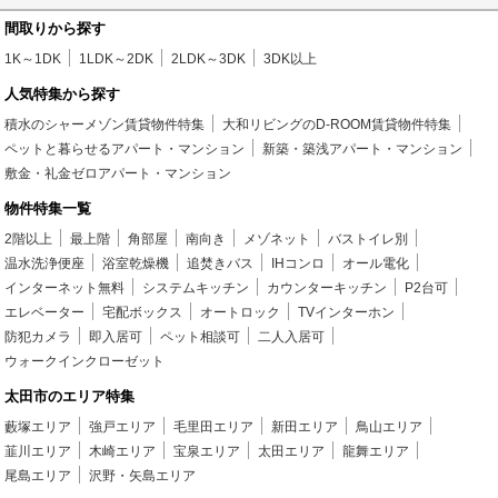
間取りから探す
1K～1DK
1LDK～2DK
2LDK～3DK
3DK以上
人気特集から探す
積水のシャーメゾン賃貸物件特集
大和リビングのD-ROOM賃貸物件特集
ペットと暮らせるアパート・マンション
新築・築浅アパート・マンション
敷金・礼金ゼロアパート・マンション
物件特集一覧
2階以上
最上階
角部屋
南向き
メゾネット
バストイレ別
温水洗浄便座
浴室乾燥機
追焚きバス
IHコンロ
オール電化
インターネット無料
システムキッチン
カウンターキッチン
P2台可
エレベーター
宅配ボックス
オートロック
TVインターホン
防犯カメラ
即入居可
ペット相談可
二人入居可
ウォークインクローゼット
太田市のエリア特集
藪塚エリア
強戸エリア
毛里田エリア
新田エリア
鳥山エリア
韮川エリア
木崎エリア
宝泉エリア
太田エリア
龍舞エリア
尾島エリア
沢野・矢島エリア