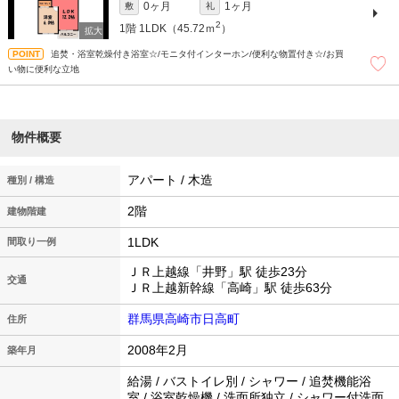
0ヶ月
1ヶ月
敷
礼
2
1階
1LDK（45.72ｍ
）
追焚・浴室乾燥付き浴室☆/モニタ付インターホン/便利な物置付き☆/お買
い物に便利な立地
物件概要
アパート / 木造
種別 / 構造
2階
建物階建
1LDK
間取り一例
ＪＲ上越線「井野」駅 徒歩23分
交通
ＪＲ上越新幹線「高崎」駅 徒歩63分
群馬県高崎市日高町
住所
2008年2月
築年月
給湯 / バストイレ別 / シャワー / 追焚機能浴
室 / 浴室乾燥機 / 洗面所独立 / シャワー付洗面