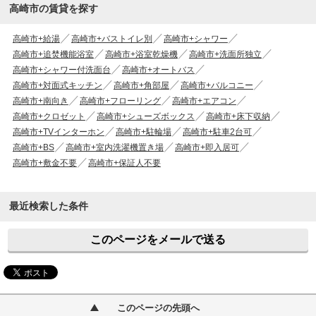
高崎市の賃貸を探す
高崎市+給湯
高崎市+バストイレ別
高崎市+シャワー
高崎市+追焚機能浴室
高崎市+浴室乾燥機
高崎市+洗面所独立
高崎市+シャワー付洗面台
高崎市+オートバス
高崎市+対面式キッチン
高崎市+角部屋
高崎市+バルコニー
高崎市+南向き
高崎市+フローリング
高崎市+エアコン
高崎市+クロゼット
高崎市+シューズボックス
高崎市+床下収納
高崎市+TVインターホン
高崎市+駐輪場
高崎市+駐車2台可
高崎市+BS
高崎市+室内洗濯機置き場
高崎市+即入居可
高崎市+敷金不要
高崎市+保証人不要
最近検索した条件
このページをメールで送る
このページの先頭へ