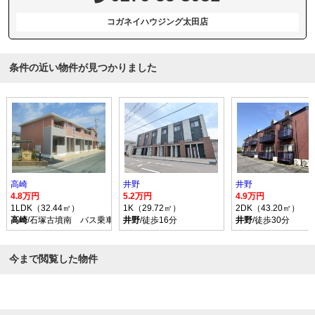
コガネイハウジング太田店
条件の近い物件が見つかりました
高崎
井野
井野
4.8万円
5.2万円
4.9万円
1LDK（32.44㎡）
1K（29.72㎡）
2DK（43.20㎡）
高崎
/石塚古墳南 バス乗車時間22分 停歩12分
井野
/徒歩16分
井野
/徒歩30分
今まで閲覧した物件