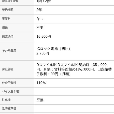
1階 / 2階
所在階 / 階数
2年
契約期間
なし
更新料
不要
損保
16,500円
鍵交換代
ICロック電池（初回）
その他費用
2,750円
DスマイルIK DスマイルIK 契約時：35，000
円、月額：賃料等総額の1%と800円、口座振替
保証会社
手数料：99円（月額）
110％
仲介手数料
バイク置き場
空無
駐車場
近隣駐車場