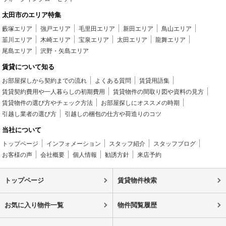
太田市のエリア特集
藪塚エリア
強戸エリア
毛里田エリア
新田エリア
鳥山エリア
韮川エリア
木崎エリア
宝泉エリア
太田エリア
龍舞エリア
尾島エリア
沢野・矢島エリア
賃貸について知る
お部屋探しから契約までの流れ
よくある質問
賃貸用語集
賃貸契約費用や一人暮らしの初期費用
賃貸物件の間取り図や資料の見方
賃貸物件の選び方やチェック方法
お部屋探しにオススメの時期
引越し業者の選び方
引越しの梱包の仕方や荷造りのコツ
当社について
トップページ
インフォメーション
スタッフ紹介
スタッフブログ
お客様の声
会社概要
個人情報
勧誘方針
来店予約
トップページ
賃貸物件検索
お気に入り物件一覧
物件閲覧履歴