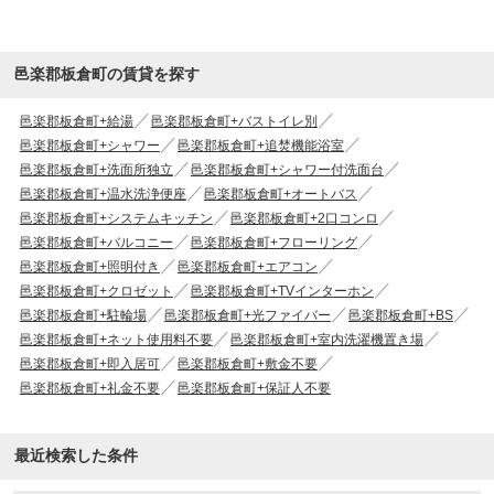
邑楽郡板倉町の賃貸を探す
邑楽郡板倉町+給湯
邑楽郡板倉町+バストイレ別
邑楽郡板倉町+シャワー
邑楽郡板倉町+追焚機能浴室
邑楽郡板倉町+洗面所独立
邑楽郡板倉町+シャワー付洗面台
邑楽郡板倉町+温水洗浄便座
邑楽郡板倉町+オートバス
邑楽郡板倉町+システムキッチン
邑楽郡板倉町+2口コンロ
邑楽郡板倉町+バルコニー
邑楽郡板倉町+フローリング
邑楽郡板倉町+照明付き
邑楽郡板倉町+エアコン
邑楽郡板倉町+クロゼット
邑楽郡板倉町+TVインターホン
邑楽郡板倉町+駐輪場
邑楽郡板倉町+光ファイバー
邑楽郡板倉町+BS
邑楽郡板倉町+ネット使用料不要
邑楽郡板倉町+室内洗濯機置き場
邑楽郡板倉町+即入居可
邑楽郡板倉町+敷金不要
邑楽郡板倉町+礼金不要
邑楽郡板倉町+保証人不要
最近検索した条件