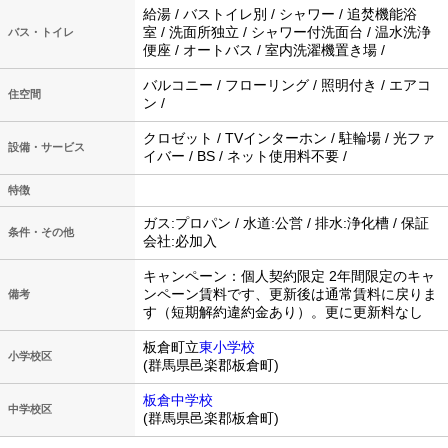
給湯 / バストイレ別 / シャワー / 追焚機能浴
室 / 洗面所独立 / シャワー付洗面台 / 温水洗浄
バス・トイレ
便座 / オートバス / 室内洗濯機置き場 /
バルコニー / フローリング / 照明付き / エアコ
住空間
ン /
クロゼット / TVインターホン / 駐輪場 / 光ファ
設備・サービス
イバー / BS / ネット使用料不要 /
特徴
ガス:プロパン / 水道:公営 / 排水:浄化槽 / 保証
条件・その他
会社:必加入
キャンペーン：個人契約限定 2年間限定のキャ
ンペーン賃料です、更新後は通常賃料に戻りま
備考
す（短期解約違約金あり）。更に更新料なし
板倉町立
東小学校
小学校区
(群馬県邑楽郡板倉町)
板倉中学校
中学校区
(群馬県邑楽郡板倉町)