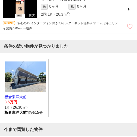
0ヶ月
0ヶ月
敷
礼
2
2階
1K（26.3ｍ
）
安心のTVインターフォン付き☆/インターネット無料☆/ホームセキュリテ
ィ完備☆/D-room物件
条件の近い物件が見つかりました
板倉東洋大前
3.5万円
1K（26.30㎡）
板倉東洋大前
/徒歩15分
今まで閲覧した物件