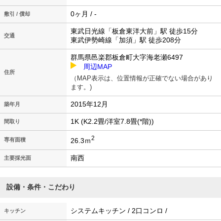
0ヶ月 / -
敷引 / 償却
東武日光線「板倉東洋大前」駅 徒歩15分
交通
東武伊勢崎線「加須」駅 徒歩208分
群馬県邑楽郡板倉町大字海老瀬6497
周辺MAP
住所
（MAP表示は、位置情報が正確でない場合があり
ます。)
2015年12月
築年月
1K (K2.2畳/洋室7.8畳(*階))
間取り
2
26.3ｍ
専有面積
南西
主要採光面
設備・条件・こだわり
システムキッチン / 2口コンロ /
キッチン