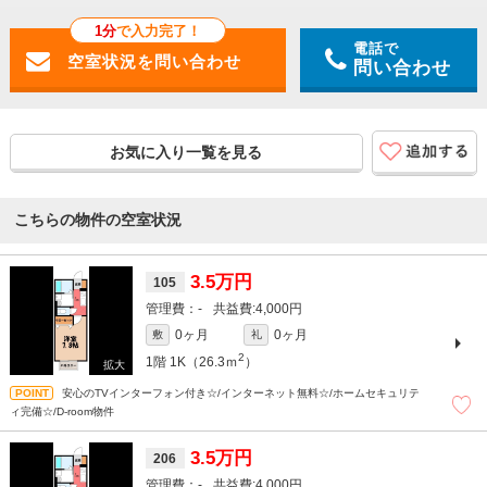
1分
で入力完了！
電話で
問い合わせ
お気に入り一覧を見る
こちらの物件の空室状況
3.5万円
105
-
4,000円
0ヶ月
0ヶ月
敷
礼
2
1階
1K（26.3ｍ
）
安心のTVインターフォン付き☆/インターネット無料☆/ホームセキュリテ
ィ完備☆/D-room物件
3.5万円
206
-
4,000円