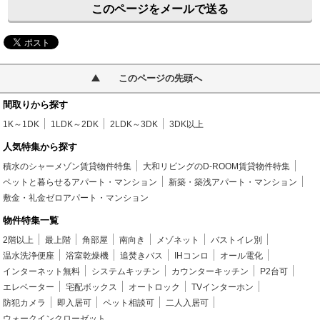
このページをメールで送る
このページの先頭へ
間取りから探す
1K～1DK
1LDK～2DK
2LDK～3DK
3DK以上
人気特集から探す
積水のシャーメゾン賃貸物件特集
大和リビングのD-ROOM賃貸物件特集
ペットと暮らせるアパート・マンション
新築・築浅アパート・マンション
敷金・礼金ゼロアパート・マンション
物件特集一覧
2階以上
最上階
角部屋
南向き
メゾネット
バストイレ別
温水洗浄便座
浴室乾燥機
追焚きバス
IHコンロ
オール電化
インターネット無料
システムキッチン
カウンターキッチン
P2台可
エレベーター
宅配ボックス
オートロック
TVインターホン
防犯カメラ
即入居可
ペット相談可
二人入居可
ウォークインクローゼット