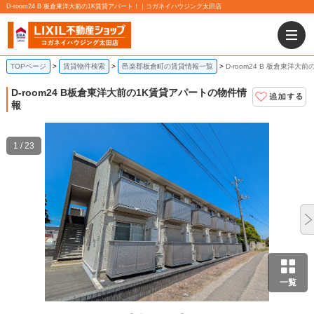
D-room24 B 板倉東洋大前の1K賃貸アパート！｜コガネイハウジング太田店
TOPページ
賃貸物件検索
邑楽郡板倉町の賃貸情報一覧
D-room24 B 板倉東洋大
D-room24 B
板倉東洋大前の1K賃貸アパートの物件情
報
1 / 23
一覧