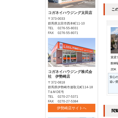
こ
コガネイハウジング太田店
〒373-0033
群馬県太田市西本町11-10
TEL 0276-55-8031
FAX 0276-55-8071
賃貸
館林駅
2DK
コガネイハウジング株式会
社 伊勢崎店
安心の
追い焚
〒372-0818
群馬県伊勢崎市連取元町114-18
T＆M DE号
TEL 0270-27-5371
FAX 0270-27-5384
伊勢崎店サイトへ
閲