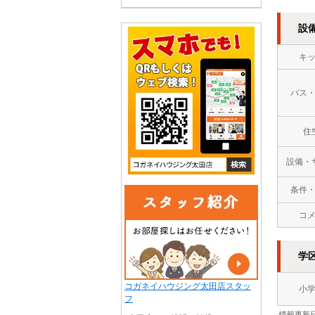
設
キ
バス
住
設備・
条件
コ
学
コガネイハウジング太田店スタッ
小
フ
情報更新日