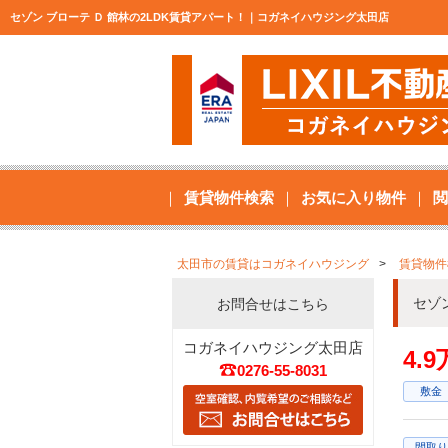
セゾン ブローテ Ｄ 館林の2LDK賃貸アパート！｜コガネイハウジング太田店
賃貸物件検索
お気に入り物件
閲
太田市の賃貸はコガネイハウジング
賃貸物件
セゾ
お問合せはこちら
コガネイハウジング太田店
4.
0276-55-8031
敷金
間取り