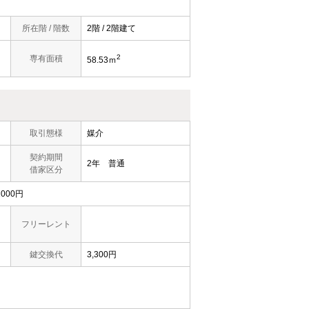
所在階 / 階数
2階 / 2階建て
2
専有面積
58.53ｍ
取引態様
媒介
契約期間
2年 普通
借家区分
000円
フリーレント
鍵交換代
3,300円