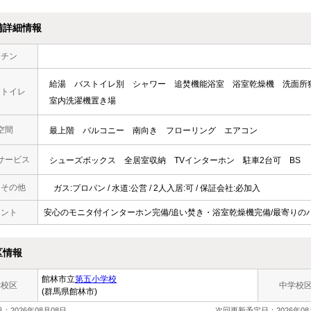
備詳細情報
ッチン
給湯
バストイレ別
シャワー
追焚機能浴室
浴室乾燥機
洗面所
・トイレ
室内洗濯機置き場
空間
最上階
バルコニー
南向き
フローリング
エアコン
サービス
シューズボックス
全居室収納
TVインターホン
駐車2台可
BS
・その他
ガス:プロパン / 水道:公営 / 2人入居:可 / 保証会社:必加入
メント
安心のモニタ付インターホン完備/追い焚き・浴室乾燥機完備/最寄りのバ
区情報
館林市立
第五小学校
学校区
中学校
(群馬県館林市)
：2026年08月08日
次回更新予定日：2026年08