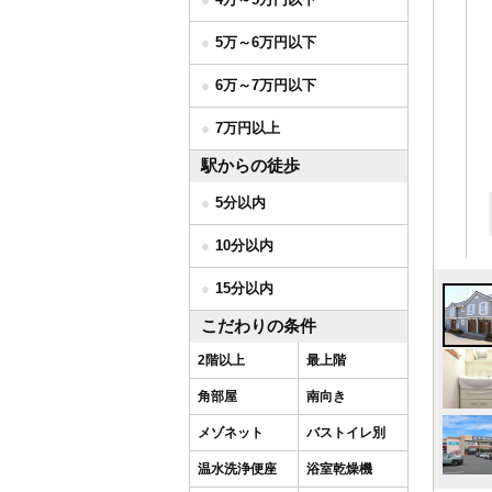
5万～6万円以下
6万～7万円以下
7万円以上
駅からの徒歩
5分以内
10分以内
15分以内
こだわりの条件
2階以上
最上階
角部屋
南向き
メゾネット
バストイレ別
温水洗浄便座
浴室乾燥機