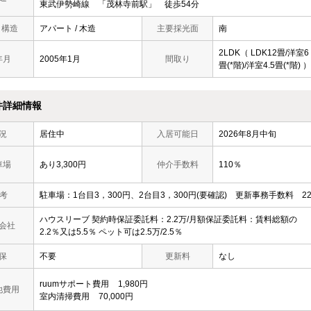
東武伊勢崎線 「茂林寺前駅」 徒歩54分
/ 構造
アパート / 木造
主要採光面
南
2LDK（ LDK12畳/洋室6
年月
2005年1月
間取り
畳(*階)/洋室4.5畳(*階) ）
件詳細情報
況
居住中
入居可能日
2026年8月中旬
車場
あり3,300円
仲介手数料
110％
 考
駐車場：1台目3，300円、2台目3，300円(要確認) 更新事務手数料 22
ハウスリーブ 契約時保証委託料：2.2万/月額保証委託料：賃料総額の
会社
2.2％又は5.5％ ペット可は2.5万/2.5％
保
不要
更新料
なし
ruumサポート費用
1,980円
他費用
室内清掃費用
70,000円