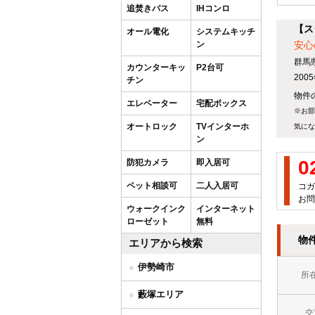
追焚きバス
IHコンロ
【ス
オール電化
システムキッチ
ン
安心
群馬
カウンターキッ
P2台可
20
チン
物件の
エレベーター
宅配ボックス
※お部
オートロック
TVインターホ
気にな
ン
0
防犯カメラ
即入居可
ペット相談可
二人入居可
コガ
お問
ウォークインク
インターネット
ローゼット
無料
物
エリアから検索
伊勢崎市
所
藪塚エリア
交