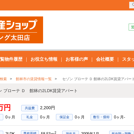
覧物件履歴
お役立ち情報
お客様の声
会社概要
スタ
検索
館林市の賃貸情報一覧
セゾン ブローテ Ｄ 館林の2LDK賃貸アパー
ン ブローテ Ｄ 館林の2LDK賃貸アパート
9万円
2,200円
0ヶ月
0ヶ月
0ヶ月
0ヶ月-
礼金
保証金
敷引・償却
2
2LDK
2005年1月
専有面積
58.53ｍ
築年月
所在階・階数