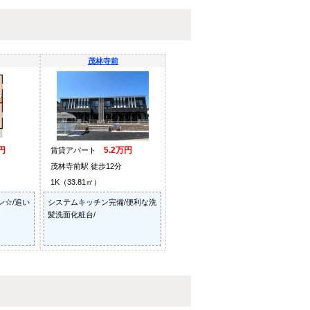
茂林寺前
円
5.2万円
賃貸アパート
茂林寺前駅 徒歩12分
1K（33.81㎡）
ン☆/追い
システムキッチン完備/便利な洗
髪洗面化粧台/