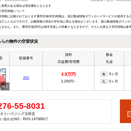
と差異がある場合は現況優先となります
の学区情報について
件情報に記載されております通学区域(学区)情報は、国土数値情報ダウンロードサービスが提供する小学
加工したものですので、記載情報が現在の学区域と異なる場合がございます。国土数値情報ダウンロ
えません。また、通学区域(学区)は毎年見直しの対象となりますので、そちらを踏まえ学区情報は参
ちらの物件の空室状況
賃料
敷金
図
部屋番号
共益費/管理費
礼金
4.9万円
0ヶ月
敷
202
2,200円
-
0ヶ月
礼
276-55-8031
ネイハウジング太田店
い合わせNO：RHS-14798917