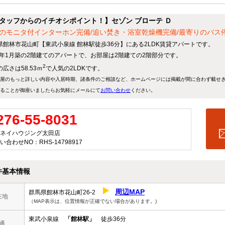
タッフからのイチオシポイント！】セゾン ブローテ Ｄ
のモニタ付インターホン完備/追い焚き・浴室乾燥機完備/最寄りのバス停
県館林市花山町【東武小泉線 館林駅徒歩36分】にある2LDK賃貸アパートです。
05年1月築の2階建てのアパートで、お部屋は2階建ての2階部分です。
2
広さは58.53ｍ
で人気の2LDKです。
屋のもっと詳しい内容や入居時期、諸条件のご相談など、ホームページには掲載が間に合わず載せ
ることが御座いましたらお気軽にメールにて
お問い合わせ
ください。
276-55-8031
ネイハウジング太田店
い合わせNO：RHS-14798917
件基本情報
周辺MAP
群馬県館林市花山町26-2
在地
（MAP表示は、位置情報が正確でない場合があります。)
東武小泉線
「館林駅」
徒歩36分
通