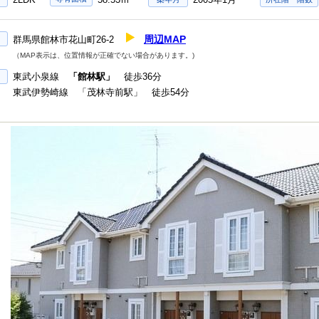
周辺MAP
群馬県館林市花山町26-2
（MAP表示は、位置情報が正確でない場合があります。)
東武小泉線
「館林駅」
徒歩36分
東武伊勢崎線 「茂林寺前駅」 徒歩54分