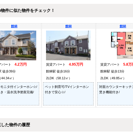
の物件に似た物件をチェック！
館林
館林
館林
4.2万円
4.95万円
5.8万
アパート
賃貸アパート
賃貸アパート
 徒歩39分
館林駅 徒歩16分
館林駅 徒歩13分
（44.34㎡）
2LDK（58.12㎡）
2LDK（49.85㎡）
モニタ付インターホン☆/
ペット飼育可/TVインターホン
対面カウンターキッチ
き・温水洗浄便座完備/
付きで安心☆/
焚き機能付き/
覧した物件の履歴