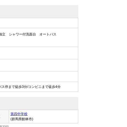
独立
シャワー付洗面台
オートバス
ス停まで徒歩3分/コンビニまで徒歩4分
第四中学校
区
(群馬県館林市)
月22日