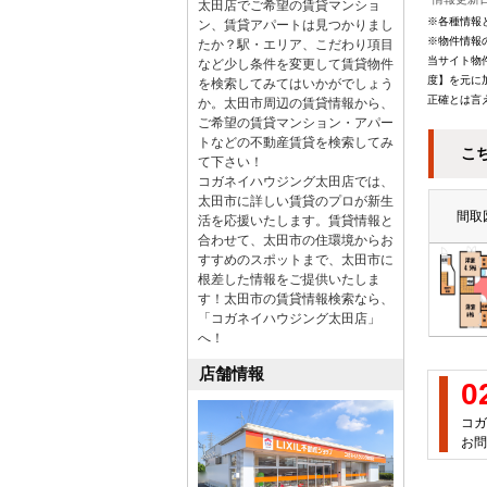
太田店でご希望の賃貸マンショ
※各種情報
ン、賃貸アパートは見つかりまし
※物件情報
たか？駅・エリア、こだわり項目
当サイト物
など少し条件を変更して賃貸物件
度】を元に
を検索してみてはいかがでしょう
正確とは言
か。太田市周辺の賃貸情報から、
ご希望の賃貸マンション・アパー
トなどの不動産賃貸を検索してみ
こ
て下さい！
コガネイハウジング太田店では、
太田市に詳しい賃貸のプロが新生
間取
活を応援いたします。賃貸情報と
合わせて、太田市の住環境からお
すすめのスポットまで、太田市に
根差した情報をご提供いたしま
す！太田市の賃貸情報検索なら、
「コガネイハウジング太田店」
へ！
店舗情報
0
コガ
お問