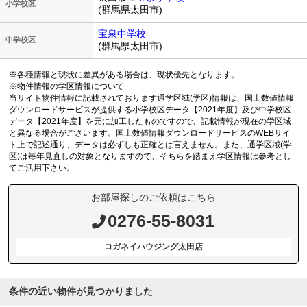
小学校区
(群馬県太田市)
宝泉中学校
中学校区
(群馬県太田市)
※各種情報と現状に差異がある場合は、現状優先となります。
※物件情報の学区情報について
当サイト物件情報に記載されております通学区域(学区)情報は、国土数値情報
ダウンロードサービスが提供する小学校区データ【2021年度】及び中学校区
データ【2021年度】を元に加工したものですので、記載情報が現在の学区域
と異なる場合がございます。国土数値情報ダウンロードサービスのWEBサイ
ト上で記述通り、データは必ずしも正確とは言えません。また、通学区域(学
区)は毎年見直しの対象となりますので、そちらを踏まえ学区情報は参考とし
てご活用下さい。
お部屋探しのご依頼はこちら
0276-55-8031
コガネイハウジング太田店
条件の近い物件が見つかりました