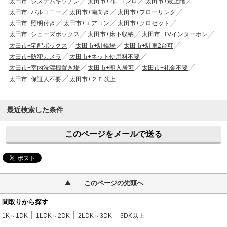
太田市+システムキッチン
太田市+2口コンロ
太田市+最上階
太田市+バルコニー
太田市+南向き
太田市+フローリング
太田市+照明付き
太田市+エアコン
太田市+クロゼット
太田市+シューズボックス
太田市+床下収納
太田市+TVインターホン
太田市+宅配ボックス
太田市+駐輪場
太田市+駐車2台可
太田市+防犯カメラ
太田市+ネット使用料不要
太田市+室内洗濯機置き場
太田市+即入居可
太田市+礼金不要
太田市+保証人不要
太田市+２Ｆ以上
最近検索した条件
このページをメールで送る
このページの先頭へ
間取りから探す
1K～1DK
1LDK～2DK
2LDK～3DK
3DK以上