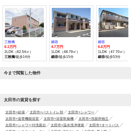
三枚橋
細谷
細谷
6.1万円
4.7万円
6.6万円
2LDK（62.54㎡）
1LDK（48.79㎡）
1LDK（47.70㎡）
三枚橋
/徒歩14分
細谷
/徒歩15分
細谷
/徒歩53分
今まで閲覧した物件
太田市の賃貸を探す
太田市+給湯
太田市+バストイレ別
太田市+シャワー
太田市+追焚機能浴室
太田市+浴室乾燥機
太田市+洗面所独立
太田市+シャワー付洗面台
太田市+温水洗浄便座
太田市+オートバス