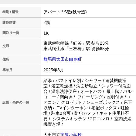
アパート / S造(鉄骨造)
種別 / 構造
2階
建物階建
1K
間取り一例
東武伊勢崎線「細谷」駅 徒歩23分
交通
東武桐生線「三枚橋」駅 徒歩65分
群馬県太田市由良町
住所
2025年3月
築年月
給湯 / バストイレ別 / シャワー / 追焚機能浴
室 / 浴室乾燥機 / 洗面所独立 / シャワー付洗面
台 / 温水洗浄便座 / オートバス / 最上階 / バル
コニー / 南向き / フローリング / 照明付き / エ
アコン / クロゼット / シューズボックス / 床下
設備・条件の一例
収納 / TVインターホン / 宅配ボックス / 駐輪
場 / 駐車2台可 / 防犯カメラ / ネット使用料不
要 / システムキッチン / 2口コンロ / 室内洗濯
機置き場 /
太田市立
宝泉小学校