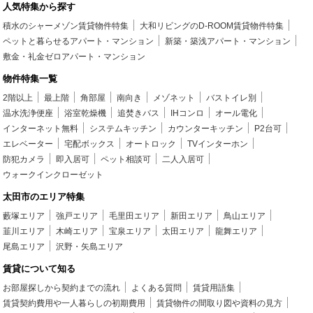
人気特集から探す
積水のシャーメゾン賃貸物件特集
大和リビングのD-ROOM賃貸物件特集
ペットと暮らせるアパート・マンション
新築・築浅アパート・マンション
敷金・礼金ゼロアパート・マンション
物件特集一覧
2階以上
最上階
角部屋
南向き
メゾネット
バストイレ別
温水洗浄便座
浴室乾燥機
追焚きバス
IHコンロ
オール電化
インターネット無料
システムキッチン
カウンターキッチン
P2台可
エレベーター
宅配ボックス
オートロック
TVインターホン
防犯カメラ
即入居可
ペット相談可
二人入居可
ウォークインクローゼット
太田市のエリア特集
藪塚エリア
強戸エリア
毛里田エリア
新田エリア
鳥山エリア
韮川エリア
木崎エリア
宝泉エリア
太田エリア
龍舞エリア
尾島エリア
沢野・矢島エリア
賃貸について知る
お部屋探しから契約までの流れ
よくある質問
賃貸用語集
賃貸契約費用や一人暮らしの初期費用
賃貸物件の間取り図や資料の見方