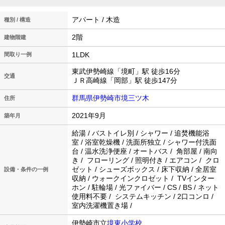
アパート / 木造
種別 / 構造
2階
建物階建
1LDK
間取り一例
東武伊勢崎線「境町」駅 徒歩16分
交通
ＪＲ高崎線「岡部」駅 徒歩147分
群馬県伊勢崎市境三ツ木
住所
2021年9月
築年月
給湯 / バストイレ別 / シャワー / 追焚機能浴
室 / 浴室乾燥機 / 洗面所独立 / シャワー付洗面
台 / 温水洗浄便座 / オートバス / 角部屋 / 南向
き / フローリング / 照明付き / エアコン / クロ
ゼット / シューズボックス / 床下収納 / 全居室
設備・条件の一例
収納 / ウォークインクロゼット / TVインター
ホン / 駐輪場 / 光ファイバー / CS / BS / ネット
使用料不要 / システムキッチン / 2口コンロ /
室内洗濯機置き場 /
伊勢崎市立
境東小学校