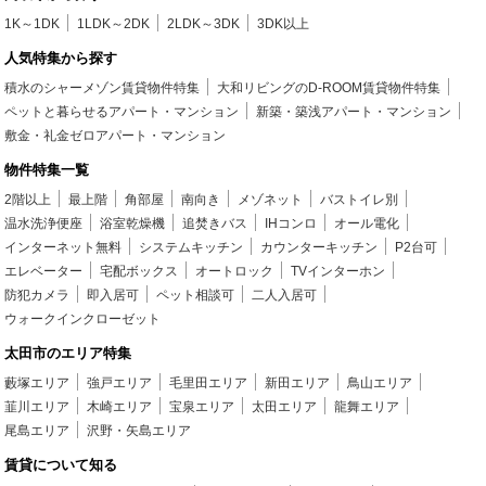
1K～1DK
1LDK～2DK
2LDK～3DK
3DK以上
人気特集から探す
積水のシャーメゾン賃貸物件特集
大和リビングのD-ROOM賃貸物件特集
ペットと暮らせるアパート・マンション
新築・築浅アパート・マンション
敷金・礼金ゼロアパート・マンション
物件特集一覧
2階以上
最上階
角部屋
南向き
メゾネット
バストイレ別
温水洗浄便座
浴室乾燥機
追焚きバス
IHコンロ
オール電化
インターネット無料
システムキッチン
カウンターキッチン
P2台可
エレベーター
宅配ボックス
オートロック
TVインターホン
防犯カメラ
即入居可
ペット相談可
二人入居可
ウォークインクローゼット
太田市のエリア特集
藪塚エリア
強戸エリア
毛里田エリア
新田エリア
鳥山エリア
韮川エリア
木崎エリア
宝泉エリア
太田エリア
龍舞エリア
尾島エリア
沢野・矢島エリア
賃貸について知る