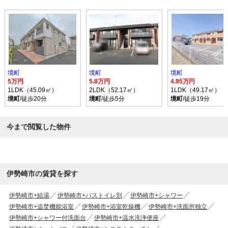
境町
境町
境町
5万円
5.8万円
4.95万円
1LDK（45.09㎡）
2LDK（52.17㎡）
1LDK（49.17㎡）
境町
/徒歩20分
境町
/徒歩5分
境町
/徒歩19分
今まで閲覧した物件
伊勢崎市の賃貸を探す
伊勢崎市+給湯
伊勢崎市+バストイレ別
伊勢崎市+シャワー
伊勢崎市+追焚機能浴室
伊勢崎市+浴室乾燥機
伊勢崎市+洗面所独立
伊勢崎市+シャワー付洗面台
伊勢崎市+温水洗浄便座