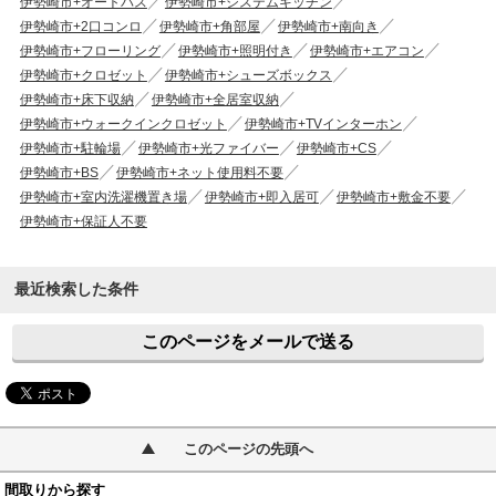
伊勢崎市+オートバス
伊勢崎市+システムキッチン
伊勢崎市+2口コンロ
伊勢崎市+角部屋
伊勢崎市+南向き
伊勢崎市+フローリング
伊勢崎市+照明付き
伊勢崎市+エアコン
伊勢崎市+クロゼット
伊勢崎市+シューズボックス
伊勢崎市+床下収納
伊勢崎市+全居室収納
伊勢崎市+ウォークインクロゼット
伊勢崎市+TVインターホン
伊勢崎市+駐輪場
伊勢崎市+光ファイバー
伊勢崎市+CS
伊勢崎市+BS
伊勢崎市+ネット使用料不要
伊勢崎市+室内洗濯機置き場
伊勢崎市+即入居可
伊勢崎市+敷金不要
伊勢崎市+保証人不要
最近検索した条件
このページをメールで送る
このページの先頭へ
間取りから探す