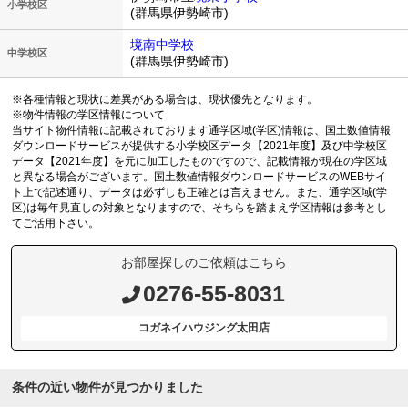
小学校区
(群馬県伊勢崎市)
境南中学校
中学校区
(群馬県伊勢崎市)
※各種情報と現状に差異がある場合は、現状優先となります。
※物件情報の学区情報について
当サイト物件情報に記載されております通学区域(学区)情報は、国土数値情報
ダウンロードサービスが提供する小学校区データ【2021年度】及び中学校区
データ【2021年度】を元に加工したものですので、記載情報が現在の学区域
と異なる場合がございます。国土数値情報ダウンロードサービスのWEBサイ
ト上で記述通り、データは必ずしも正確とは言えません。また、通学区域(学
区)は毎年見直しの対象となりますので、そちらを踏まえ学区情報は参考とし
てご活用下さい。
お部屋探しのご依頼はこちら
0276-55-8031
コガネイハウジング太田店
条件の近い物件が見つかりました