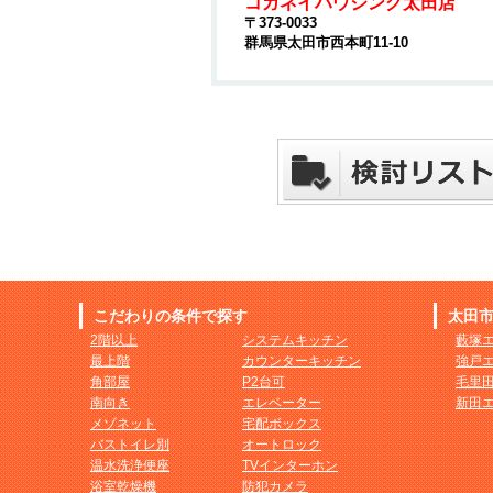
コガネイハウジング太田店
〒373-0033
群馬県太田市西本町11-10
こだわりの条件で探す
太田
2階以上
システムキッチン
藪塚
最上階
カウンターキッチン
強戸
角部屋
P2台可
毛里
南向き
エレベーター
新田
メゾネット
宅配ボックス
バストイレ別
オートロック
温水洗浄便座
TVインターホン
浴室乾燥機
防犯カメラ