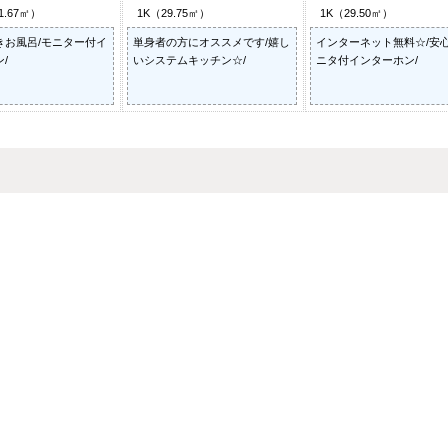
1.67㎡）
1K（29.75㎡）
1K（29.50㎡）
きお風呂/モニター付イ
単身者の方にオススメです/嬉し
インターネット無料☆/安
/
いシステムキッチン☆/
ニタ付インターホン/