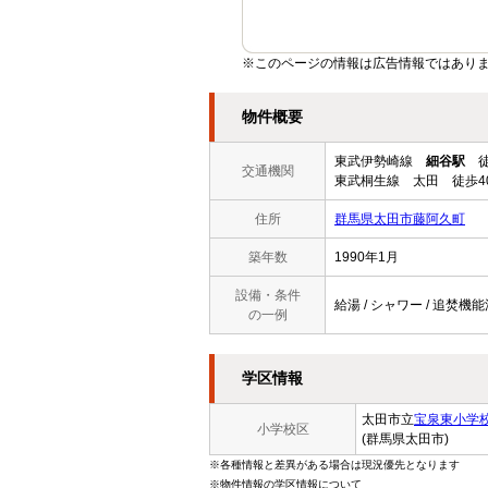
※このページの情報は広告情報ではあり
物件概要
東武伊勢崎線
細谷駅
徒
交通機関
東武桐生線 太田 徒歩4
住所
群馬県太田市藤阿久町
築年数
1990年1月
設備・条件
給湯 / シャワー / 追焚機能
の一例
学区情報
太田市立
宝泉東小学
小学校区
(群馬県太田市)
※各種情報と差異がある場合は現況優先となります
※物件情報の学区情報について