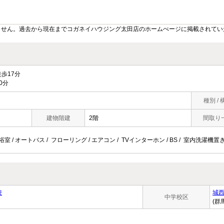
ません。過去から現在までコガネイハウジング太田店のホームぺージに掲載されてい
歩17分
0分
種別 / 
建物階建
2階
間取り
浴室 / オートバス / フローリング / エアコン / TVインターホン / BS / 室内洗濯機置き
校
城
中学校区
(群