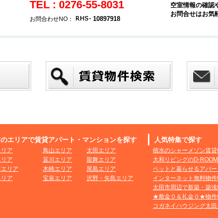
TEL : 0276-55-8031
空室情報の確認
お問合せはお気
10897918
お問合わせNO：
市のエリアで賃貸アパート・マンションを探す
人気特集で探す
エリア
鳥山エリア
太田エリア
積水のシャーメゾン賃貸
エリア
韮川エリア
龍舞エリア
大和リビングのD-ROO
田エリア
木崎エリア
尾島エリア
ペットと暮らせるアパー
エリア
宝泉エリア
沢野・矢島エリア
インターネット無料物件
太田市周辺で新築・築浅
★敷金０＆礼金０★物件
コガネイハウジング太田