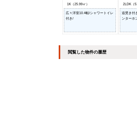
1K（25.99㎡）
2LDK（5
広々洋室10.4帖/シャワートイレ
追焚き付
付き/
ンターホン
閲覧した物件の履歴