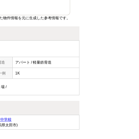
た物件情報を元に生成した参考情報です。
構造
アパート / 軽量鉄骨造
一例
1K
場 /
西中学校
馬県太田市)