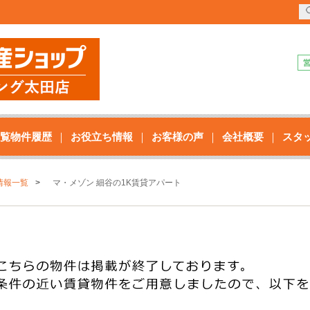
覧物件履歴
お役立ち情報
お客様の声
会社概要
スタ
情報一覧
マ・メゾン 細谷の1K賃貸アパート