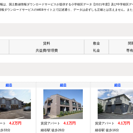
情報は、国土数値情報ダウンロードサービスが提供する小学校区データ【2021年度】及び中学校区デ
報ダウンロードサービスのWEBサイト上で記述通り、データは必ずしも正確とは言えません。また
賃料
敷金
間
共益費/管理費
礼金
専
細谷
細谷
細谷
4.2万円
4.1万円
4.1万円
パート
賃貸アパート
賃貸アパート
歩33分
細谷駅 徒歩26分
細谷駅 徒歩16分