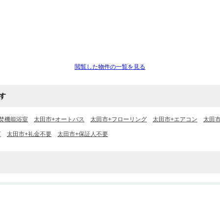
閲覧した物件の一覧を見る
す
焚機能浴室
太田市+オートバス
太田市+フローリング
太田市+エアコン
太田市
可
太田市+礼金不要
太田市+保証人不要