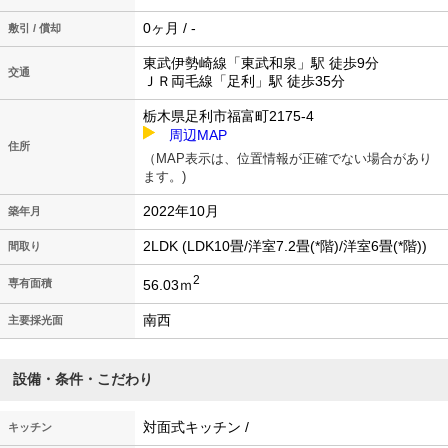
0ヶ月 / -
敷引 / 償却
東武伊勢崎線「東武和泉」駅 徒歩9分
交通
ＪＲ両毛線「足利」駅 徒歩35分
栃木県足利市福富町2175-4
周辺MAP
住所
（MAP表示は、位置情報が正確でない場合があり
ます。)
2022年10月
築年月
2LDK (LDK10畳/洋室7.2畳(*階)/洋室6畳(*階))
間取り
2
56.03ｍ
専有面積
南西
主要採光面
設備・条件・こだわり
対面式キッチン /
キッチン