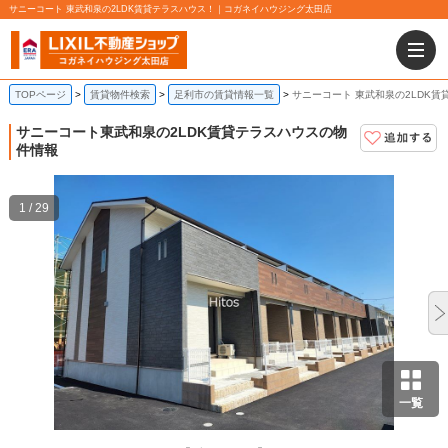
サニーコート 東武和泉の2LDK賃貸テラスハウス！｜コガネイハウジング太田店
TOPページ
賃貸物件検索
足利市の賃貸情報一覧
サニーコート 東武和泉の2LDK賃
サニーコート
東武和泉の2LDK賃貸テラスハウスの物
件情報
1 / 29
一覧