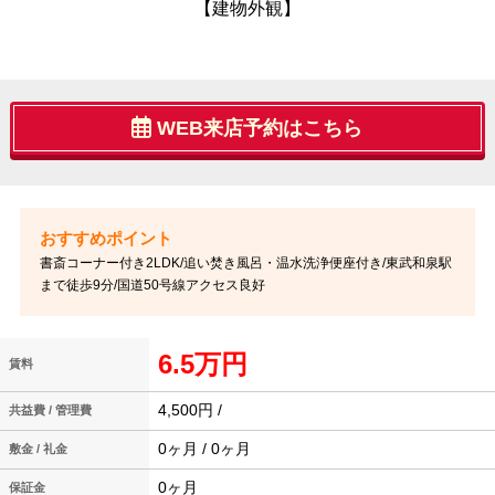
【建物外観】
WEB来店予約はこちら
書斎コーナー付き2LDK/追い焚き風呂・温水洗浄便座付き/東武和泉駅
まで徒歩9分/国道50号線アクセス良好
6.5万円
賃料
4,500円 /
共益費 / 管理費
0ヶ月 / 0ヶ月
敷金 / 礼金
0ヶ月
保証金