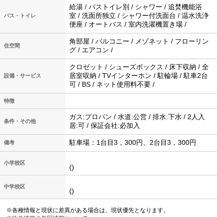
給湯 / バストイレ別 / シャワー / 追焚機能浴
室 / 洗面所独立 / シャワー付洗面台 / 温水洗浄
バス・トイレ
便座 / オートバス / 室内洗濯機置き場 /
角部屋 / バルコニー / メゾネット / フローリン
住空間
グ / エアコン /
クロゼット / シューズボックス / 床下収納 / 全
居室収納 / TVインターホン / 駐輪場 / 駐車2台
設備・サービス
可 / BS / ネット使用料不要 /
特徴
ガス:プロパン / 水道:公営 / 排水:下水 / 2人入
条件・その他
居:可 / 保証会社:必加入
駐車場：1台目3，300円、2台目3，300円
備考
小学校区
()
中学校区
()
※各種情報と現状に差異がある場合は、現状優先となります。