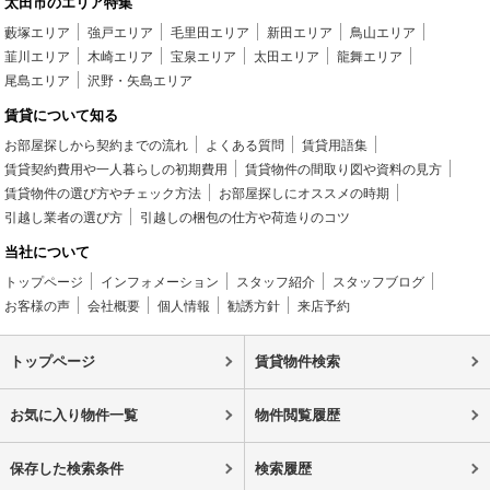
太田市のエリア特集
藪塚エリア
強戸エリア
毛里田エリア
新田エリア
鳥山エリア
韮川エリア
木崎エリア
宝泉エリア
太田エリア
龍舞エリア
尾島エリア
沢野・矢島エリア
賃貸について知る
お部屋探しから契約までの流れ
よくある質問
賃貸用語集
賃貸契約費用や一人暮らしの初期費用
賃貸物件の間取り図や資料の見方
賃貸物件の選び方やチェック方法
お部屋探しにオススメの時期
引越し業者の選び方
引越しの梱包の仕方や荷造りのコツ
当社について
トップページ
インフォメーション
スタッフ紹介
スタッフブログ
お客様の声
会社概要
個人情報
勧誘方針
来店予約
トップページ
賃貸物件検索
お気に入り物件一覧
物件閲覧履歴
保存した検索条件
検索履歴