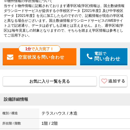
※物件情報の学区情報について
当サイト物件情報に記載されております通学区域(学区)情報は、国土数値情報
ダウンロードサービスが提供する小学校区データ【2021年度】及び中学校区
データ【2021年度】を元に加工したものですので、記載情報が現在の学区域
と異なる場合がございます。国土数値情報ダウンロードサービスのWEBサイ
ト上で記述通り、データは必ずしも正確とは言えません。また、通学区域(学
区)は毎年見直しの対象となりますので、そちらを踏まえ学区情報は参考とし
てご活用下さい。
1分
で入力完了！
電話で
問い合わせ
お気に入り一覧を見る
設備詳細情報
テラスハウス / 木造
種別 / 構造
1階 / 2階
所在階 / 階数