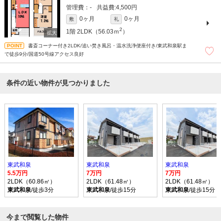
-
4,500円
0ヶ月
0ヶ月
敷
礼
2
1階
2LDK（56.03ｍ
）
書斎コーナー付き2LDK/追い焚き風呂・温水洗浄便座付き/東武和泉駅ま
で徒歩9分/国道50号線アクセス良好
条件の近い物件が見つかりました
東武和泉
東武和泉
東武和泉
5.5万円
7万円
7万円
2LDK（60.86㎡）
2LDK（61.48㎡）
2LDK（61.48㎡）
東武和泉
/徒歩3分
東武和泉
/徒歩15分
東武和泉
/徒歩15分
今まで閲覧した物件