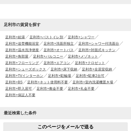
足利市の賃貸を探す
足利市+給湯
足利市+バストイレ別
足利市+シャワー
足利市+追焚機能浴室
足利市+洗面所独立
足利市+シャワー付洗面台
足利市+温水洗浄便座
足利市+オートバス
足利市+対面式キッチン
足利市+角部屋
足利市+バルコニー
足利市+メゾネット
足利市+フローリング
足利市+エアコン
足利市+クロゼット
足利市+シューズボックス
足利市+床下収納
足利市+全居室収納
足利市+TVインターホン
足利市+駐輪場
足利市+駐車2台可
足利市+BS
足利市+ネット使用料不要
足利市+室内洗濯機置き場
足利市+即入居可
足利市+敷金不要
足利市+礼金不要
足利市+保証人不要
最近検索した条件
このページをメールで送る