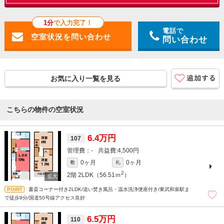
1分
で入力完了！
電話で
問い合わせ
お気に入り一覧を見る
こちらの物件の空室状況
6.4万円
107
-
4,500円
0ヶ月
0ヶ月
敷
礼
2
2階
2LDK（56.51ｍ
）
書斎コーナー付き2LDK/追い焚き風呂・温水洗浄便座付き/東武和泉駅ま
で徒歩9分/国道50号線アクセス良好
6.5万円
110