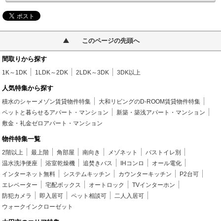
このページの先頭へ
間取りから探す
1K～1DK
1LDK～2DK
2LDK～3DK
3DK以上
人気特集から探す
積水のシャーメゾン賃貸物件特集
大和リビングのD-ROOM賃貸物件特集
ペットと暮らせるアパート・マンション
新築・築浅アパート・マンション
敷金・礼金ゼロアパート・マンション
物件特集一覧
2階以上
最上階
角部屋
南向き
メゾネット
バストイレ別
温水洗浄便座
浴室乾燥機
追焚きバス
IHコンロ
オール電化
インターネット無料
システムキッチン
カウンターキッチン
P2台可
エレベーター
宅配ボックス
オートロック
TVインターホン
防犯カメラ
即入居可
ペット相談可
二人入居可
ウォークインクローゼット