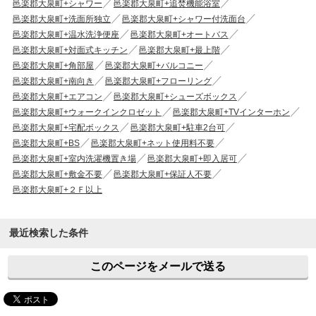
邑楽郡大泉町+シャワー
邑楽郡大泉町+追焚機能浴室
邑楽郡大泉町+洗面所独立
邑楽郡大泉町+シャワー付洗面台
邑楽郡大泉町+温水洗浄便座
邑楽郡大泉町+オートバス
邑楽郡大泉町+対面式キッチン
邑楽郡大泉町+最上階
邑楽郡大泉町+角部屋
邑楽郡大泉町+バルコニー
邑楽郡大泉町+南向き
邑楽郡大泉町+フローリング
邑楽郡大泉町+エアコン
邑楽郡大泉町+シューズボックス
邑楽郡大泉町+ウォークインクロゼット
邑楽郡大泉町+TVインターホン
邑楽郡大泉町+宅配ボックス
邑楽郡大泉町+駐車2台可
邑楽郡大泉町+BS
邑楽郡大泉町+ネット使用料不要
邑楽郡大泉町+室内洗濯機置き場
邑楽郡大泉町+即入居可
邑楽郡大泉町+敷金不要
邑楽郡大泉町+保証人不要
邑楽郡大泉町+２Ｆ以上
最近検索した条件
このページをメールで送る