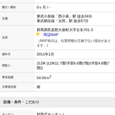
0ヶ月 / -
敷引 / 償却
東武小泉線「西小泉」駅 徒歩34分
交通
東武桐生線「太田」駅 徒歩57分
群馬県邑楽郡大泉町大字古氷701-3
周辺MAP
住所
（MAP表示は、位置情報が正確でない場合があり
ます。)
2011年1月
築年月
2LDK (LDK11.7畳/洋室6.6畳(*階)/洋室4.8畳(*
間取り
階))
2
54.04ｍ
専有面積
南
主要採光面
設備・条件・こだわり
対面式キッチン /
キッチン