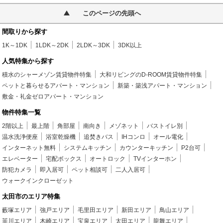
このページの先頭へ
間取りから探す
1K～1DK
1LDK～2DK
2LDK～3DK
3DK以上
人気特集から探す
積水のシャーメゾン賃貸物件特集
大和リビングのD-ROOM賃貸物件特集
ペットと暮らせるアパート・マンション
新築・築浅アパート・マンション
敷金・礼金ゼロアパート・マンション
物件特集一覧
2階以上
最上階
角部屋
南向き
メゾネット
バストイレ別
温水洗浄便座
浴室乾燥機
追焚きバス
IHコンロ
オール電化
インターネット無料
システムキッチン
カウンターキッチン
P2台可
エレベーター
宅配ボックス
オートロック
TVインターホン
防犯カメラ
即入居可
ペット相談可
二人入居可
ウォークインクローゼット
太田市のエリア特集
藪塚エリア
強戸エリア
毛里田エリア
新田エリア
鳥山エリア
韮川エリア
木崎エリア
宝泉エリア
太田エリア
龍舞エリア