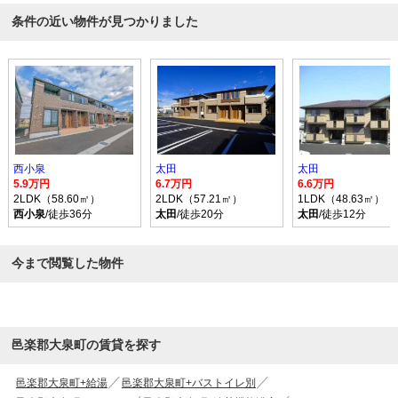
条件の近い物件が見つかりました
西小泉
太田
太田
5.9万円
6.7万円
6.6万円
2LDK（58.60㎡）
2LDK（57.21㎡）
1LDK（48.63㎡）
西小泉
/徒歩36分
太田
/徒歩20分
太田
/徒歩12分
今まで閲覧した物件
邑楽郡大泉町の賃貸を探す
邑楽郡大泉町+給湯
邑楽郡大泉町+バストイレ別