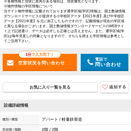
※各種情報と現状に差異がある場合は、現状優先となります。
※物件情報の学区情報について
当サイト物件情報に記載されております通学区域(学区)情報は、国土数値情報
ダウンロードサービスが提供する小学校区データ【2021年度】及び中学校区
データ【2021年度】を元に加工したものですので、記載情報が現在の学区域
と異なる場合がございます。国土数値情報ダウンロードサービスのWEBサイ
ト上で記述通り、データは必ずしも正確とは言えません。また、通学区域(学
区)は毎年見直しの対象となりますので、そちらを踏まえ学区情報は参考とし
てご活用下さい。
1分
で入力完了！
電話で
問い合わせ
お気に入り一覧を見る
設備詳細情報
アパート / 軽量鉄骨造
種別 / 構造
2階 / 2階
所在階 / 階数