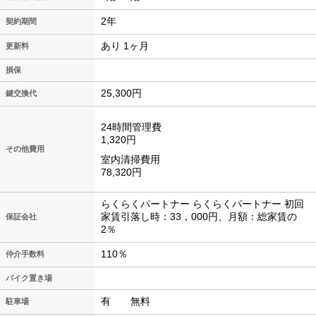
2年
契約期間
あり 1ヶ月
更新料
損保
25,300円
鍵交換代
24時間管理費
1,320円
その他費用
室内清掃費用
78,320円
らくらくパートナー らくらくパートナー 初回
家賃引落し時：33，000円、月額：総家賃の
保証会社
2％
110％
仲介手数料
バイク置き場
有 無料
駐車場