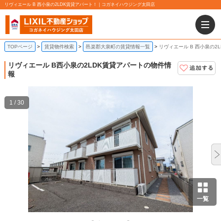
リヴィエール B 西小泉の2LDK賃貸アパート！｜コガネイハウジング太田店
TOPページ
賃貸物件検索
邑楽郡大泉町の賃貸情報一覧
リヴィエール B 西小泉の2
リヴィエール B
西小泉の2LDK賃貸アパートの物件情
報
1 / 30
一覧