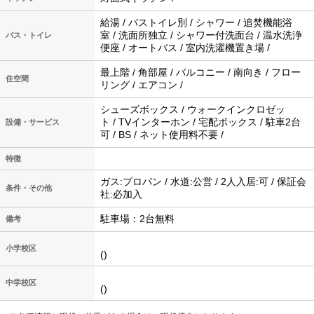
給湯 / バストイレ別 / シャワー / 追焚機能浴
室 / 洗面所独立 / シャワー付洗面台 / 温水洗浄
バス・トイレ
便座 / オートバス / 室内洗濯機置き場 /
最上階 / 角部屋 / バルコニー / 南向き / フロー
住空間
リング / エアコン /
シューズボックス / ウォークインクロゼッ
ト / TVインターホン / 宅配ボックス / 駐車2台
設備・サービス
可 / BS / ネット使用料不要 /
特徴
ガス:プロパン / 水道:公営 / 2人入居:可 / 保証会
条件・その他
社:必加入
駐車場：2台無料
備考
小学校区
()
中学校区
()