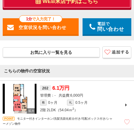
WEB来店予約はこちら
1分
で入力完了！
電話で
問い合わせ
お気に入り一覧を見る
こちらの物件の空室状況
6.1万円
202
-
6,000円
0ヶ月
0.5ヶ月
敷
礼
2
2階
2LDK（54.04ｍ
）
モニター付きインターホン/洗髪洗面化粧台付き/宅配ボックス付き/シャ
ーメゾン物件