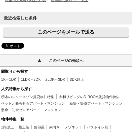
邑楽郡大泉町+保証人不要
邑楽郡大泉町+２Ｆ以上
最近検索した条件
このページをメールで送る
このページの先頭へ
間取りから探す
1K～1DK
1LDK～2DK
2LDK～3DK
3DK以上
人気特集から探す
積水のシャーメゾン賃貸物件特集
大和リビングのD-ROOM賃貸物件特集
ペットと暮らせるアパート・マンション
新築・築浅アパート・マンション
敷金・礼金ゼロアパート・マンション
物件特集一覧
2階以上
最上階
角部屋
南向き
メゾネット
バストイレ別