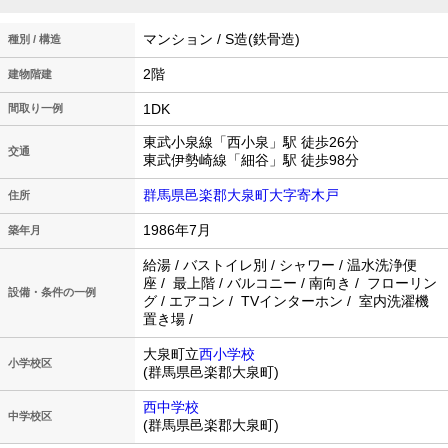
マンション / S造(鉄骨造)
種別 / 構造
2階
建物階建
1DK
間取り一例
東武小泉線「西小泉」駅 徒歩26分
交通
東武伊勢崎線「細谷」駅 徒歩98分
群馬県邑楽郡大泉町大字寄木戸
住所
1986年7月
築年月
給湯 / バストイレ別 / シャワー / 温水洗浄便
座 / 最上階 / バルコニー / 南向き / フローリン
設備・条件の一例
グ / エアコン / TVインターホン / 室内洗濯機
置き場 /
大泉町立
西小学校
小学校区
(群馬県邑楽郡大泉町)
西中学校
中学校区
(群馬県邑楽郡大泉町)