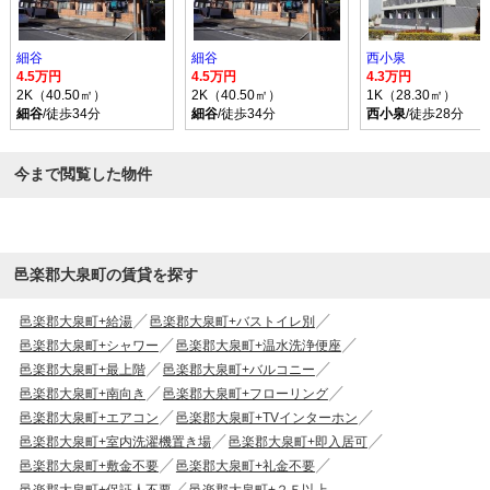
細谷
細谷
西小泉
4.5万円
4.5万円
4.3万円
2K（40.50㎡）
2K（40.50㎡）
1K（28.30㎡）
細谷
/徒歩34分
細谷
/徒歩34分
西小泉
/徒歩28分
今まで閲覧した物件
邑楽郡大泉町の賃貸を探す
邑楽郡大泉町+給湯
邑楽郡大泉町+バストイレ別
邑楽郡大泉町+シャワー
邑楽郡大泉町+温水洗浄便座
邑楽郡大泉町+最上階
邑楽郡大泉町+バルコニー
邑楽郡大泉町+南向き
邑楽郡大泉町+フローリング
邑楽郡大泉町+エアコン
邑楽郡大泉町+TVインターホン
邑楽郡大泉町+室内洗濯機置き場
邑楽郡大泉町+即入居可
邑楽郡大泉町+敷金不要
邑楽郡大泉町+礼金不要