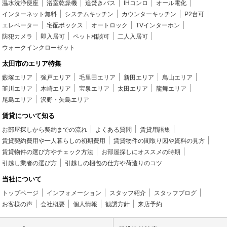
温水洗浄便座
浴室乾燥機
追焚きバス
IHコンロ
オール電化
インターネット無料
システムキッチン
カウンターキッチン
P2台可
エレベーター
宅配ボックス
オートロック
TVインターホン
防犯カメラ
即入居可
ペット相談可
二人入居可
ウォークインクローゼット
太田市のエリア特集
藪塚エリア
強戸エリア
毛里田エリア
新田エリア
鳥山エリア
韮川エリア
木崎エリア
宝泉エリア
太田エリア
龍舞エリア
尾島エリア
沢野・矢島エリア
賃貸について知る
お部屋探しから契約までの流れ
よくある質問
賃貸用語集
賃貸契約費用や一人暮らしの初期費用
賃貸物件の間取り図や資料の見方
賃貸物件の選び方やチェック方法
お部屋探しにオススメの時期
引越し業者の選び方
引越しの梱包の仕方や荷造りのコツ
当社について
トップページ
インフォメーション
スタッフ紹介
スタッフブログ
お客様の声
会社概要
個人情報
勧誘方針
来店予約