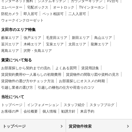
インターネット無料
システムキッチン
カウンターキッチン
P2台可
エレベーター
宅配ボックス
オートロック
TVインターホン
防犯カメラ
即入居可
ペット相談可
二人入居可
ウォークインクローゼット
太田市のエリア特集
藪塚エリア
強戸エリア
毛里田エリア
新田エリア
鳥山エリア
韮川エリア
木崎エリア
宝泉エリア
太田エリア
龍舞エリア
尾島エリア
沢野・矢島エリア
賃貸について知る
お部屋探しから契約までの流れ
よくある質問
賃貸用語集
賃貸契約費用や一人暮らしの初期費用
賃貸物件の間取り図や資料の見方
賃貸物件の選び方やチェック方法
お部屋探しにオススメの時期
引越し業者の選び方
引越しの梱包の仕方や荷造りのコツ
当社について
トップページ
インフォメーション
スタッフ紹介
スタッフブログ
お客様の声
会社概要
個人情報
勧誘方針
来店予約
トップページ
賃貸物件検索