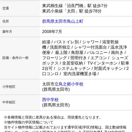
東武桐生線「治良門橋」駅 徒歩7分
交通
東武小泉線「太田」駅 徒歩78分
群馬県太田市鳥山上町
住所
2008年7月
築年月
給湯 / バストイレ別 / シャワー / 浴室乾燥
機 / 洗面所独立 / シャワー付洗面台 / 温水洗浄
便座 / 最上階 / 角部屋 / バルコニー / 南向き /
フローリング / 照明付き / エアコン / シューズ
設備・条件の一例
ボックス / 全居室収納 / TVインターホン / 駐車
2台可 / システムキッチン / 対面式キッチン / 2
口コンロ / 室内洗濯機置き場 /
太田市立
鳥之郷小学校
小学校区
(群馬県太田市)
西中学校
中学校区
(群馬県太田市)
※各種情報と現状に差異がある場合は、現状優先となります。
※物件情報の学区情報について
当サイト物件情報に記載されております通学区域(学区)情報は、国土数値情報