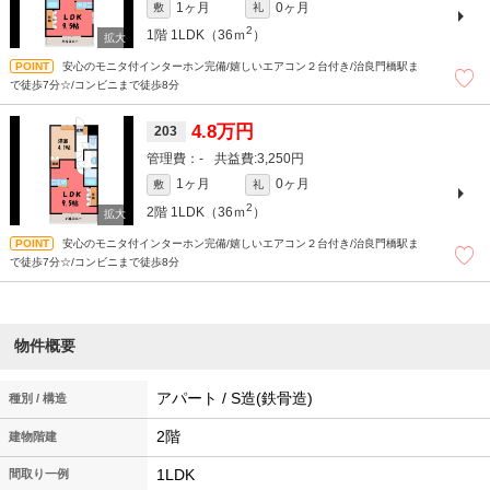
1ヶ月
0ヶ月
敷
礼
2
1階
1LDK（36ｍ
）
安心のモニタ付インターホン完備/嬉しいエアコン２台付き/治良門橋駅ま
で徒歩7分☆/コンビニまで徒歩8分
4.8万円
203
-
3,250円
1ヶ月
0ヶ月
敷
礼
2
2階
1LDK（36ｍ
）
安心のモニタ付インターホン完備/嬉しいエアコン２台付き/治良門橋駅ま
で徒歩7分☆/コンビニまで徒歩8分
物件概要
アパート / S造(鉄骨造)
種別 / 構造
2階
建物階建
1LDK
間取り一例