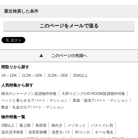
最近検索した条件
このページをメールで送る
このページの先頭へ
間取りから探す
1K～1DK
1LDK～2DK
2LDK～3DK
3DK以上
人気特集から探す
積水のシャーメゾン賃貸物件特集
大和リビングのD-ROOM賃貸物件特集
ペットと暮らせるアパート・マンション
新築・築浅アパート・マンション
敷金・礼金ゼロアパート・マンション
物件特集一覧
2階以上
最上階
角部屋
南向き
メゾネット
バストイレ別
温水洗浄便座
浴室乾燥機
追焚きバス
IHコンロ
オール電化