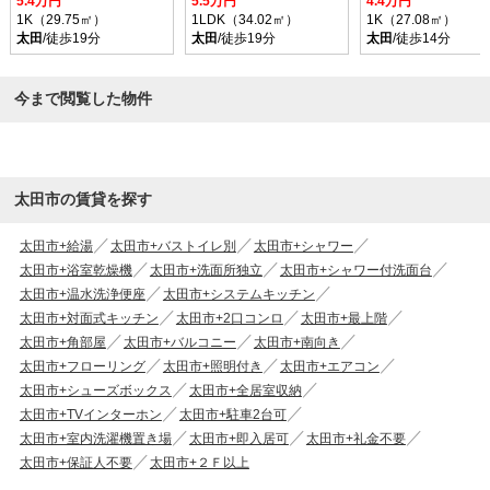
5.4万円
5.5万円
4.4万円
1K（29.75㎡）
1LDK（34.02㎡）
1K（27.08㎡）
太田
/徒歩19分
太田
/徒歩19分
太田
/徒歩14分
今まで閲覧した物件
太田市の賃貸を探す
太田市+給湯
太田市+バストイレ別
太田市+シャワー
太田市+浴室乾燥機
太田市+洗面所独立
太田市+シャワー付洗面台
太田市+温水洗浄便座
太田市+システムキッチン
太田市+対面式キッチン
太田市+2口コンロ
太田市+最上階
太田市+角部屋
太田市+バルコニー
太田市+南向き
太田市+フローリング
太田市+照明付き
太田市+エアコン
太田市+シューズボックス
太田市+全居室収納
太田市+TVインターホン
太田市+駐車2台可
太田市+室内洗濯機置き場
太田市+即入居可
太田市+礼金不要
太田市+保証人不要
太田市+２Ｆ以上