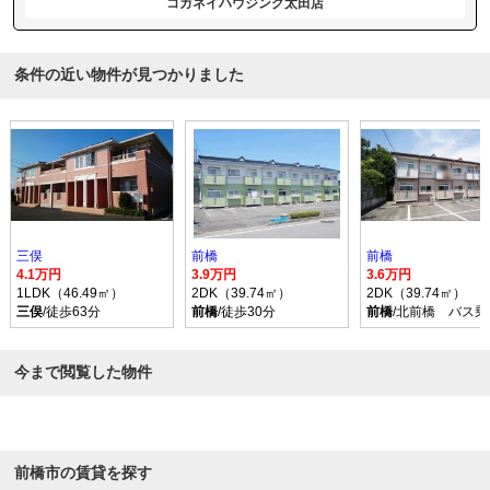
コガネイハウジング太田店
条件の近い物件が見つかりました
三俣
前橋
前橋
4.1万円
3.9万円
3.6万円
1LDK（46.49㎡）
2DK（39.74㎡）
2DK（39.74㎡）
三俣
/徒歩63分
前橋
/徒歩30分
前橋
/北前橋 バス乗
今まで閲覧した物件
前橋市の賃貸を探す