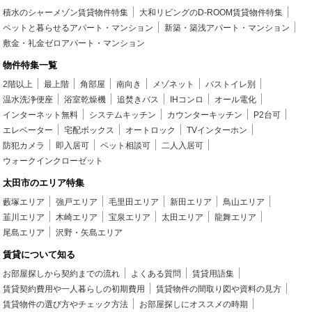
積水のシャーメゾン賃貸物件特集
大和リビングのD-ROOM賃貸物件特集
ペットと暮らせるアパート・マンション
新築・築浅アパート・マンション
敷金・礼金ゼロアパート・マンション
物件特集一覧
2階以上
最上階
角部屋
南向き
メゾネット
バストイレ別
温水洗浄便座
浴室乾燥機
追焚きバス
IHコンロ
オール電化
インターネット無料
システムキッチン
カウンターキッチン
P2台可
エレベーター
宅配ボックス
オートロック
TVインターホン
防犯カメラ
即入居可
ペット相談可
二人入居可
ウォークインクローゼット
太田市のエリア特集
藪塚エリア
強戸エリア
毛里田エリア
新田エリア
鳥山エリア
韮川エリア
木崎エリア
宝泉エリア
太田エリア
龍舞エリア
尾島エリア
沢野・矢島エリア
賃貸について知る
お部屋探しから契約までの流れ
よくある質問
賃貸用語集
賃貸契約費用や一人暮らしの初期費用
賃貸物件の間取り図や資料の見方
賃貸物件の選び方やチェック方法
お部屋探しにオススメの時期