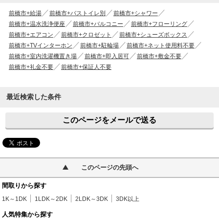
前橋市+給湯
前橋市+バストイレ別
前橋市+シャワー
前橋市+温水洗浄便座
前橋市+バルコニー
前橋市+フローリング
前橋市+エアコン
前橋市+クロゼット
前橋市+シューズボックス
前橋市+TVインターホン
前橋市+駐輪場
前橋市+ネット使用料不要
前橋市+室内洗濯機置き場
前橋市+即入居可
前橋市+敷金不要
前橋市+礼金不要
前橋市+保証人不要
最近検索した条件
このページをメールで送る
このページの先頭へ
間取りから探す
1K～1DK
1LDK～2DK
2LDK～3DK
3DK以上
人気特集から探す