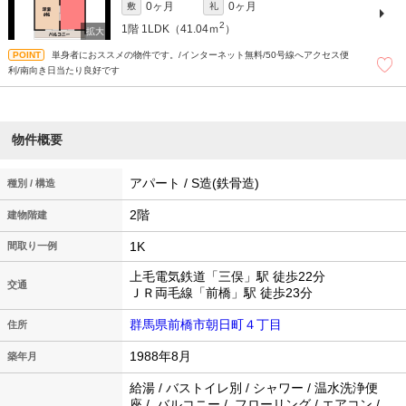
0ヶ月
0ヶ月
敷
礼
2
1階
1LDK（41.04ｍ
）
単身者におススメの物件です。/インターネット無料/50号線へアクセス便
利/南向き日当たり良好です
物件概要
アパート / S造(鉄骨造)
種別 / 構造
2階
建物階建
1K
間取り一例
上毛電気鉄道「三俣」駅 徒歩22分
交通
ＪＲ両毛線「前橋」駅 徒歩23分
群馬県前橋市朝日町４丁目
住所
1988年8月
築年月
給湯 / バストイレ別 / シャワー / 温水洗浄便
座 / バルコニー / フローリング / エアコン /