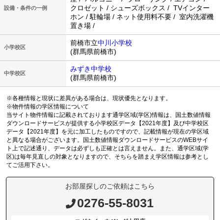
クロゼット / シューズボックス / TVインター
設備・条件の一例
ホン / 駐輪場 / ネット使用料不要 / 室内洗濯機
置き場 /
前橋市立
中川小学校
小学校区
(群馬県前橋市)
みずき中学校
中学校区
(群馬県前橋市)
※各種情報と現状に差異がある場合は、現状優先となります。
※物件情報の学区情報について
当サイト物件情報に記載されております通学区域(学区)情報は、国土数値情報
ダウンロードサービスが提供する小学校区データ【2021年度】及び中学校区
データ【2021年度】を元に加工したものですので、記載情報が現在の学区域
と異なる場合がございます。国土数値情報ダウンロードサービスのWEBサイ
ト上で記述通り、データは必ずしも正確とは言えません。また、通学区域(学
区)は毎年見直しの対象となりますので、そちらを踏まえ学区情報は参考とし
てご活用下さい。
お部屋探しのご依頼はこちら
0276-55-8031