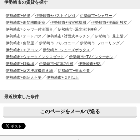
伊勢崎市の賃貸を探す
伊勢崎市+給湯
伊勢崎市+バストイレ別
伊勢崎市+シャワー
伊勢崎市+追焚機能浴室
伊勢崎市+浴室乾燥機
伊勢崎市+洗面所独立
伊勢崎市+シャワー付洗面台
伊勢崎市+温水洗浄便座
伊勢崎市+オートバス
伊勢崎市+対面式キッチン
伊勢崎市+最上階
伊勢崎市+角部屋
伊勢崎市+バルコニー
伊勢崎市+フローリング
伊勢崎市+エアコン
伊勢崎市+シューズボックス
伊勢崎市+ウォークインクロゼット
伊勢崎市+TVインターホン
伊勢崎市+駐輪場
伊勢崎市+駐車2台可
伊勢崎市+BS
伊勢崎市+室内洗濯機置き場
伊勢崎市+敷金不要
伊勢崎市+保証人不要
伊勢崎市+２Ｆ以上
最近検索した条件
このページをメールで送る