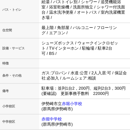
給湯 / バストイレ別 / シャワー / 追焚機能浴
室 / 浴室乾燥機 / 洗面所独立 / シャワー付洗面
バス・トイレ
台 / 温水洗浄便座 / オートバス / 室内洗濯機置
き場 /
最上階 / 角部屋 / バルコニー / フローリン
住空間
グ / エアコン /
シューズボックス / ウォークインクロゼッ
ト / TVインターホン / 駐輪場 / 駐車2台
設備・サービス
可 / BS /
特徴
ガス:プロパン / 水道:公営 / 2人入居:可 / 保証会
条件・その他
社:必加入 / ルームシェア:相談
駐車場：並列1台2，200円、縦列2台3，300円
備考
(要確認) 更新事務手数料 22000円
伊勢崎市立
赤堀小学校
小学校区
(群馬県伊勢崎市)
赤堀中学校
中学校区
(群馬県伊勢崎市)