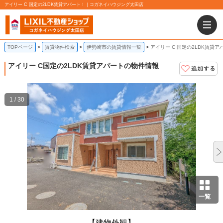
アイリー C 国定の2LDK賃貸アパート！｜コガネイハウジング太田店
TOPページ
賃貸物件検索
伊勢崎市の賃貸情報一覧
アイリー C 国定の2LDK賃貸ア
アイリー C
国定の2LDK賃貸アパートの物件情報
1 / 30
一覧
【建物外観】