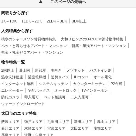
このページの先頭へ
間取りから探す
1K～1DK
1LDK～2DK
2LDK～3DK
3DK以上
人気特集から探す
積水のシャーメゾン賃貸物件特集
大和リビングのD-ROOM賃貸物件特集
ペットと暮らせるアパート・マンション
新築・築浅アパート・マンション
敷金・礼金ゼロアパート・マンション
物件特集一覧
2階以上
最上階
角部屋
南向き
メゾネット
バストイレ別
温水洗浄便座
浴室乾燥機
追焚きバス
IHコンロ
オール電化
インターネット無料
システムキッチン
カウンターキッチン
P2台可
エレベーター
宅配ボックス
オートロック
TVインターホン
防犯カメラ
即入居可
ペット相談可
二人入居可
ウォークインクローゼット
太田市のエリア特集
藪塚エリア
強戸エリア
毛里田エリア
新田エリア
鳥山エリア
韮川エリア
木崎エリア
宝泉エリア
太田エリア
龍舞エリア
尾島エリア
沢野・矢島エリア