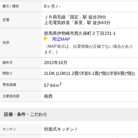
0ヶ月 / -
敷引 / 償却
ＪＲ両毛線「国定」駅 徒歩39分
交通
上毛電気鉄道「新里」駅 徒歩63分
群馬県伊勢崎市西久保町２丁目231-1
周辺MAP
住所
（MAP表示は、位置情報が正確でない場合があり
ます。)
2012年10月
築年月
2LDK (LDK11.2畳/洋室6.1畳(*階)/洋室6畳(*階))
間取り
2
57.64ｍ
専有面積
南西
主要採光面
設備・条件・こだわり
対面式キッチン /
キッチン