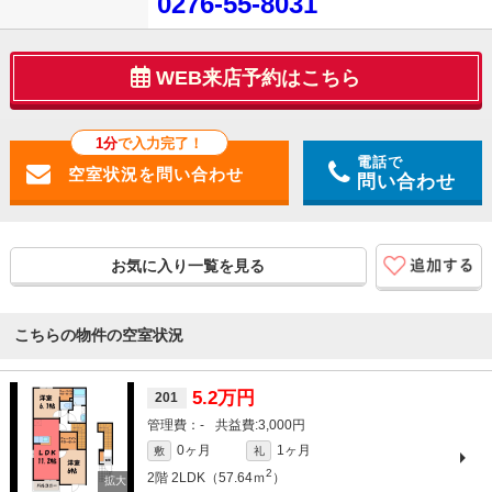
0276-55-8031
WEB来店予約はこちら
1分
で入力完了！
電話で
問い合わせ
お気に入り一覧を見る
こちらの物件の空室状況
5.2万円
201
-
3,000円
0ヶ月
1ヶ月
敷
礼
2
2階
2LDK（57.64ｍ
）