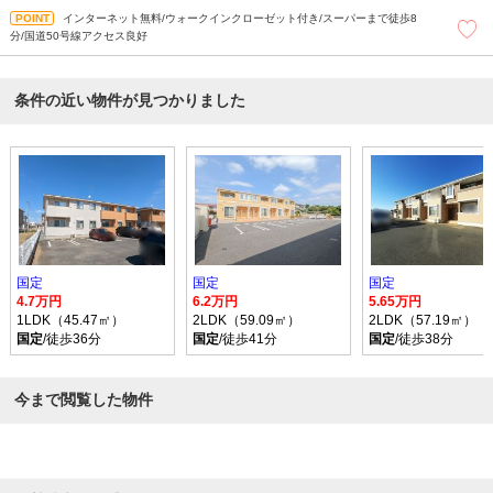
インターネット無料/ウォークインクローゼット付き/スーパーまで徒歩8
分/国道50号線アクセス良好
条件の近い物件が見つかりました
国定
国定
国定
4.7万円
6.2万円
5.65万円
1LDK（45.47㎡）
2LDK（59.09㎡）
2LDK（57.19㎡）
国定
/徒歩36分
国定
/徒歩41分
国定
/徒歩38分
今まで閲覧した物件