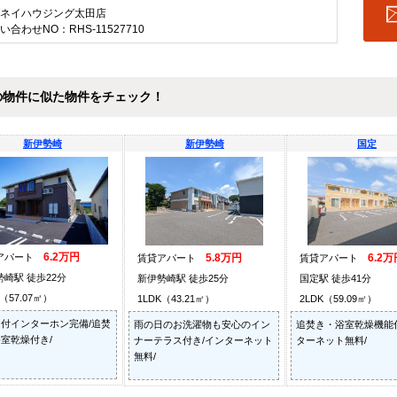
ネイハウジング太田店
い合わせNO：RHS-11527710
の物件に似た物件をチェック！
新伊勢崎
新伊勢崎
国定
6.2万円
アパート
5.8万円
6.2万
賃貸アパート
賃貸アパート
勢崎駅 徒歩22分
新伊勢崎駅 徒歩25分
国定駅 徒歩41分
K（57.07㎡）
1LDK（43.21㎡）
2LDK（59.09㎡）
付インターホン完備/追焚
雨の日のお洗濯物も安心のイン
追焚き・浴室乾燥機能
室乾燥付き/
ナーテラス付き/インターネット
ターネット無料/
無料/