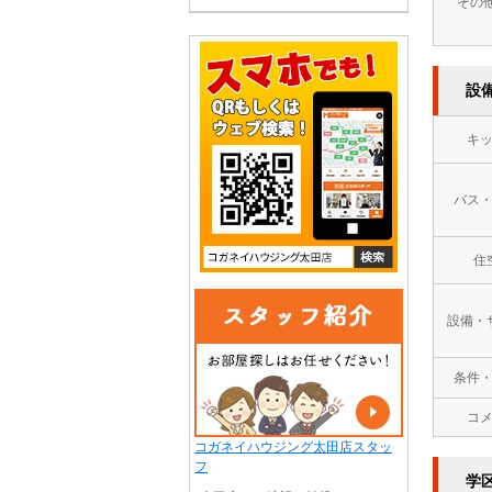
その
設
キ
バス
住
設備・
条件
コ
コガネイハウジング太田店スタッ
フ
学