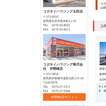
コガ
お問
コガネイハウジング太田店
〒373-0033
群馬県太田市西本町11-10
TEL 0276-55-8031
こ
FAX 0276-55-8071
コガネイハウジング株式会
社 伊勢崎店
賃貸
〒372-0818
新伊
群馬県伊勢崎市連取元町114-18
2LD
T＆M DE号
モニタ
TEL 0270-27-5371
き・浴
FAX 0270-27-5384
伊勢崎店サイトへ