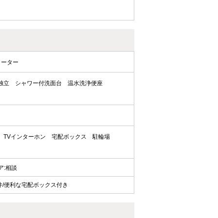
ヒーター
独立
シャワー付洗面台
温水洗浄便座
TVインターホン
宅配ボックス
駐輪場
ェア:相談
件/便利な宅配ボックス付き