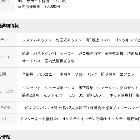
他費用
ruumサポート費用
1,980円
室内清掃費用
70,000円
備詳細情報
ッチン
システムキッチン
対面式キッチン
3口以上コンロ
IHクッキング
給湯
バストイレ別
シャワー
追焚機能浴室
浴室乾燥機
洗面所
・トイレ
オートバス
室内洗濯機置き場
空間
角部屋
バルコニー
南向き
フローリング
照明付き
エアコン
クロゼット
シューズボックス
床下収納
ウォークインクロゼット
サービス
駐車2台可
光ファイバー
CS
BS
防犯カメラ
ネット使用料不要
・その他
ガス:プロパン / 水道:公営 / 2人入居:可 / 保証会社:必加入 / ルームシ
メント
インターネット無料☆/ＩＨシステムキッチン完備/セキュリティ搭載物
区情報