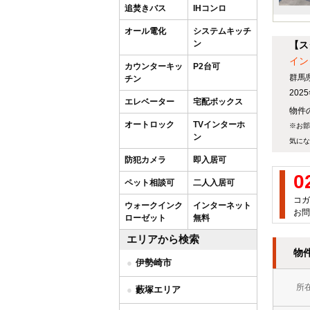
追焚きバス
IHコンロ
オール電化
システムキッチ
ン
【ス
イン
カウンターキッ
P2台可
群馬
チン
20
エレベーター
宅配ボックス
物件の
オートロック
TVインターホ
※お部
ン
気にな
防犯カメラ
即入居可
0
ペット相談可
二人入居可
コガ
ウォークインク
インターネット
お問
ローゼット
無料
エリアから検索
物
伊勢崎市
所
藪塚エリア