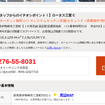
タッフからのイチオシポイント！】ロータス三室 C
ターネット無料☆/ＩＨシステムキッチン完備/セキュリティ搭載物件/
県伊勢崎市三室町【ＪＲ両毛線 国定駅流通団地前 バス乗車時間31分 停歩4分】に
25年6月築の2階建てのアパートで、お部屋は2階建ての1階部分です。
2
広さは50.44ｍ
で人気の2LDKです。
屋のもっと詳しい内容や入居時期、諸条件のご相談など、ホームページには掲載が間に合わず載せ
ることが御座いましたらお気軽にメールにて
お問い合わせ
ください。
276-55-8031
ネイハウジング太田店
い合わせNO：RHS-11527710
件基本情報
周辺MAP
群馬県伊勢崎市三室町5321-1
在地
（MAP表示は、位置情報が正確でない場合があります。)