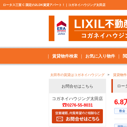
ロータス三室 C 国定の2LDK賃貸アパート！｜コガネイハウジング太田店
賃貸物件検索
お気に入り物件
閲
太田市の賃貸はコガネイハウジング
賃貸物件
ロー
お問合せはこちら
コガネイハウジング太田店
6.
0276-55-8031
敷金
間取り