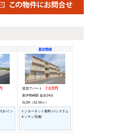
新伊勢崎
円
7.5万円
賃貸アパート
新伊勢崎駅 徒歩24分
2LDK（52.55㎡）
付き/イン
インターネット無料☆/システム
キッチン完備/