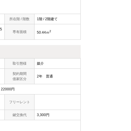
所在階 / 階数
1階 / 2階建て
5
2
専有面積
50.44ｍ
取引態様
媒介
契約期間
2年 普通
借家区分
2000円
フリーレント
鍵交換代
3,300円