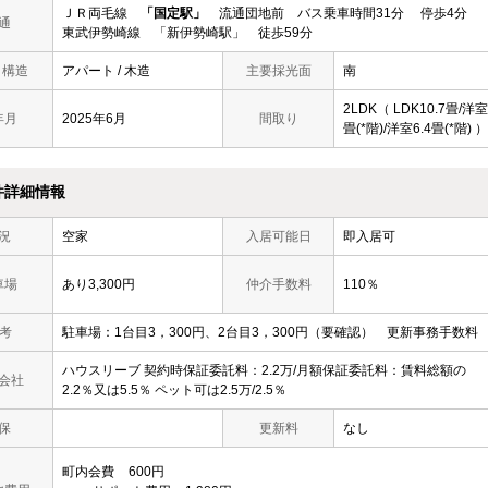
ＪＲ両毛線
「国定駅」
流通団地前 バス乗車時間31分 停歩4分
通
東武伊勢崎線 「新伊勢崎駅」 徒歩59分
/ 構造
アパート / 木造
主要採光面
南
2LDK（ LDK10.7畳/洋室
年月
2025年6月
間取り
畳(*階)/洋室6.4畳(*階) ）
件詳細情報
況
空家
入居可能日
即入居可
車場
あり3,300円
仲介手数料
110％
 考
駐車場：1台目3，300円、2台目3，300円（要確認） 更新事務手数料 2
ハウスリーブ 契約時保証委託料：2.2万/月額保証委託料：賃料総額の
会社
2.2％又は5.5％ ペット可は2.5万/2.5％
保
更新料
なし
町内会費
600円