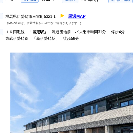
周辺MAP
群馬県伊勢崎市三室町5321-1
（MAP表示は、位置情報が正確でない場合があります。)
ＪＲ両毛線
「国定駅」
流通団地前 バス乗車時間31分 停歩4分
東武伊勢崎線 「新伊勢崎駅」 徒歩59分