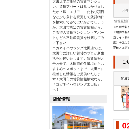
太田店でご希望の賃貸マンショ
ン、賃貸アパートは見つかりまし
小
たか？駅・エリア、こだわり項目
など少し条件を変更して賃貸物件
情報更新日
を検索してみてはいかがでしょう
か。太田市周辺の賃貸情報から、
※各種情報
ご希望の賃貸マンション・アパー
※物件情報
トなどの不動産賃貸を検索してみ
当サイト物
て下さい！
度】を元に
コガネイハウジング太田店では、
正確とは言
太田市に詳しい賃貸のプロが新生
活を応援いたします。賃貸情報と
こ
合わせて、太田市の住環境からお
すすめのスポットまで、太田市に
根差した情報をご提供いたしま
間取
す！太田市の賃貸情報検索なら、
「コガネイハウジング太田店」
へ！
店舗情報
0