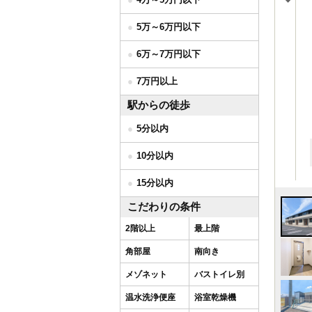
5万～6万円以下
6万～7万円以下
7万円以上
駅からの徒歩
5分以内
10分以内
15分以内
こだわりの条件
2階以上
最上階
角部屋
南向き
メゾネット
バストイレ別
温水洗浄便座
浴室乾燥機