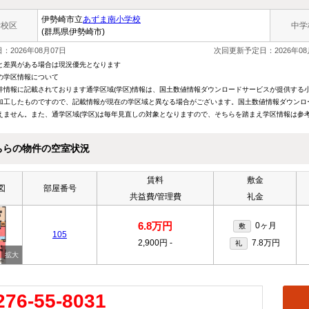
伊勢崎市立
あずま南小学校
学校区
中学
(群馬県伊勢崎市)
：2026年08月07日
次回更新予定日：2026年08
と差異がある場合は現況優先となります
の学区情報について
件情報に記載されております通学区域(学区)情報は、国土数値情報ダウンロードサービスが提供する小学
加工したものですので、記載情報が現在の学区域と異なる場合がございます。国土数値情報ダウンロ
えません。また、通学区域(学区)は毎年見直しの対象となりますので、そちらを踏まえ学区情報は参
ちらの物件の空室状況
賃料
敷金
図
部屋番号
共益費/管理費
礼金
6.8万円
0ヶ月
敷
105
2,900円
-
7.8万円
礼
276-55-8031