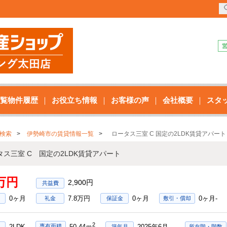
覧物件履歴
お役立ち情報
お客様の声
会社概要
スタ
検索
伊勢崎市の賃貸情報一覧
ロータス三室 C 国定の2LDK賃貸アパート
タス三室 C 国定の2LDK賃貸アパート
8万円
2,900円
0ヶ月
7.8万円
0ヶ月
0ヶ月-
礼金
保証金
敷引・償却
2
2LDK
2025年6月
専有面積
50.44ｍ
築年月
所在階・階数