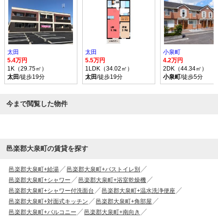
太田
太田
小泉町
5.4万円
5.5万円
4.2万円
1K（29.75㎡）
1LDK（34.02㎡）
2DK（44.34㎡）
太田
/徒歩19分
太田
/徒歩19分
小泉町
/徒歩5分
今まで閲覧した物件
邑楽郡大泉町の賃貸を探す
邑楽郡大泉町+給湯
邑楽郡大泉町+バストイレ別
邑楽郡大泉町+シャワー
邑楽郡大泉町+浴室乾燥機
邑楽郡大泉町+シャワー付洗面台
邑楽郡大泉町+温水洗浄便座
邑楽郡大泉町+対面式キッチン
邑楽郡大泉町+角部屋
邑楽郡大泉町+バルコニー
邑楽郡大泉町+南向き