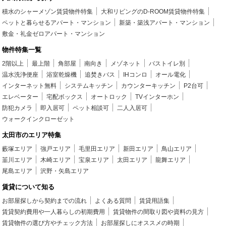
積水のシャーメゾン賃貸物件特集
大和リビングのD-ROOM賃貸物件特集
ペットと暮らせるアパート・マンション
新築・築浅アパート・マンション
敷金・礼金ゼロアパート・マンション
物件特集一覧
2階以上
最上階
角部屋
南向き
メゾネット
バストイレ別
温水洗浄便座
浴室乾燥機
追焚きバス
IHコンロ
オール電化
インターネット無料
システムキッチン
カウンターキッチン
P2台可
エレベーター
宅配ボックス
オートロック
TVインターホン
防犯カメラ
即入居可
ペット相談可
二人入居可
ウォークインクローゼット
太田市のエリア特集
藪塚エリア
強戸エリア
毛里田エリア
新田エリア
鳥山エリア
韮川エリア
木崎エリア
宝泉エリア
太田エリア
龍舞エリア
尾島エリア
沢野・矢島エリア
賃貸について知る
お部屋探しから契約までの流れ
よくある質問
賃貸用語集
賃貸契約費用や一人暮らしの初期費用
賃貸物件の間取り図や資料の見方
賃貸物件の選び方やチェック方法
お部屋探しにオススメの時期