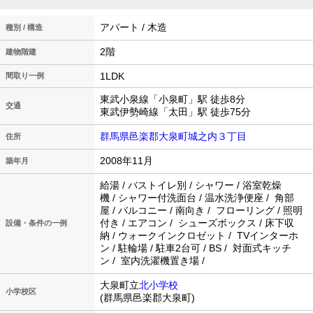
アパート / 木造
種別 / 構造
2階
建物階建
1LDK
間取り一例
東武小泉線「小泉町」駅 徒歩8分
交通
東武伊勢崎線「太田」駅 徒歩75分
群馬県邑楽郡大泉町城之内３丁目
住所
2008年11月
築年月
給湯 / バストイレ別 / シャワー / 浴室乾燥
機 / シャワー付洗面台 / 温水洗浄便座 / 角部
屋 / バルコニー / 南向き / フローリング / 照明
付き / エアコン / シューズボックス / 床下収
設備・条件の一例
納 / ウォークインクロゼット / TVインターホ
ン / 駐輪場 / 駐車2台可 / BS / 対面式キッチ
ン / 室内洗濯機置き場 /
大泉町立
北小学校
小学校区
(群馬県邑楽郡大泉町)