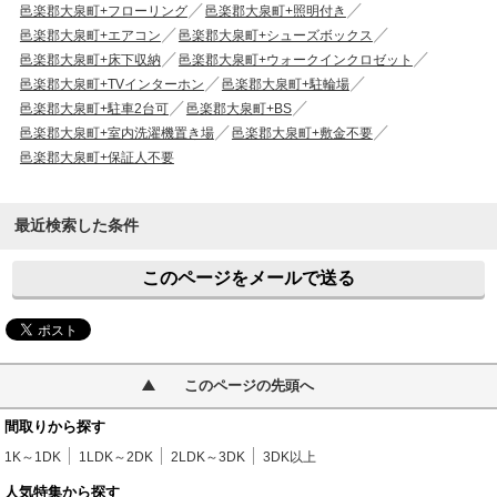
邑楽郡大泉町+フローリング
邑楽郡大泉町+照明付き
邑楽郡大泉町+エアコン
邑楽郡大泉町+シューズボックス
邑楽郡大泉町+床下収納
邑楽郡大泉町+ウォークインクロゼット
邑楽郡大泉町+TVインターホン
邑楽郡大泉町+駐輪場
邑楽郡大泉町+駐車2台可
邑楽郡大泉町+BS
邑楽郡大泉町+室内洗濯機置き場
邑楽郡大泉町+敷金不要
邑楽郡大泉町+保証人不要
最近検索した条件
このページをメールで送る
このページの先頭へ
間取りから探す
1K～1DK
1LDK～2DK
2LDK～3DK
3DK以上
人気特集から探す