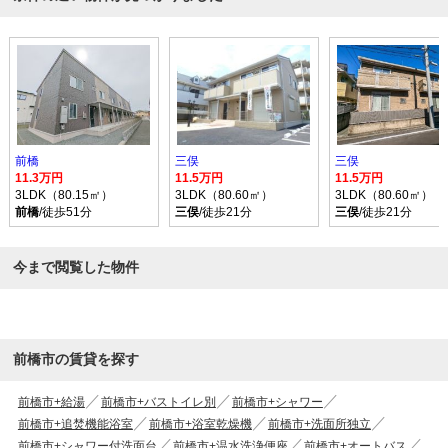
前橋
三俣
三俣
11.3万円
11.5万円
11.5万円
3LDK（80.15㎡）
3LDK（80.60㎡）
3LDK（80.60㎡）
前橋
/徒歩51分
三俣
/徒歩21分
三俣
/徒歩21分
今まで閲覧した物件
前橋市の賃貸を探す
前橋市+給湯
前橋市+バストイレ別
前橋市+シャワー
前橋市+追焚機能浴室
前橋市+浴室乾燥機
前橋市+洗面所独立
前橋市+シャワー付洗面台
前橋市+温水洗浄便座
前橋市+オートバス