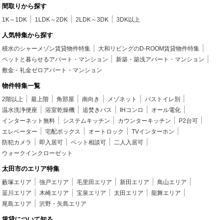
間取りから探す
1K～1DK
1LDK～2DK
2LDK～3DK
3DK以上
人気特集から探す
積水のシャーメゾン賃貸物件特集
大和リビングのD-ROOM賃貸物件特集
ペットと暮らせるアパート・マンション
新築・築浅アパート・マンション
敷金・礼金ゼロアパート・マンション
物件特集一覧
2階以上
最上階
角部屋
南向き
メゾネット
バストイレ別
温水洗浄便座
浴室乾燥機
追焚きバス
IHコンロ
オール電化
インターネット無料
システムキッチン
カウンターキッチン
P2台可
エレベーター
宅配ボックス
オートロック
TVインターホン
防犯カメラ
即入居可
ペット相談可
二人入居可
ウォークインクローゼット
太田市のエリア特集
藪塚エリア
強戸エリア
毛里田エリア
新田エリア
鳥山エリア
韮川エリア
木崎エリア
宝泉エリア
太田エリア
龍舞エリア
尾島エリア
沢野・矢島エリア
賃貸について知る