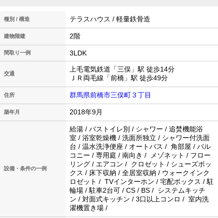
テラスハウス / 軽量鉄骨造
種別 / 構造
2階
建物階建
3LDK
間取り一例
上毛電気鉄道「三俣」駅 徒歩14分
交通
ＪＲ両毛線「前橋」駅 徒歩49分
群馬県前橋市三俣町３丁目
住所
2018年9月
築年月
給湯 / バストイレ別 / シャワー / 追焚機能浴
室 / 浴室乾燥機 / 洗面所独立 / シャワー付洗面
台 / 温水洗浄便座 / オートバス / 角部屋 / バル
コニー / 専用庭 / 南向き / メゾネット / フロー
リング / エアコン / クロゼット / シューズボッ
設備・条件の一例
クス / 床下収納 / 全居室収納 / ウォークインク
ロゼット / TVインターホン / 宅配ボックス / 駐
輪場 / 駐車2台可 / CS / BS / システムキッチ
ン / 対面式キッチン / 3口以上コンロ / 室内洗
濯機置き場 /