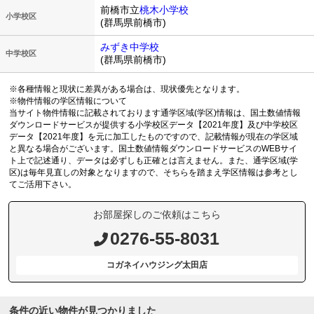
前橋市立
桃木小学校
小学校区
(群馬県前橋市)
みずき中学校
中学校区
(群馬県前橋市)
※各種情報と現状に差異がある場合は、現状優先となります。
※物件情報の学区情報について
当サイト物件情報に記載されております通学区域(学区)情報は、国土数値情報
ダウンロードサービスが提供する小学校区データ【2021年度】及び中学校区
データ【2021年度】を元に加工したものですので、記載情報が現在の学区域
と異なる場合がございます。国土数値情報ダウンロードサービスのWEBサイ
ト上で記述通り、データは必ずしも正確とは言えません。また、通学区域(学
区)は毎年見直しの対象となりますので、そちらを踏まえ学区情報は参考とし
てご活用下さい。
お部屋探しのご依頼はこちら
0276-55-8031
コガネイハウジング太田店
条件の近い物件が見つかりました