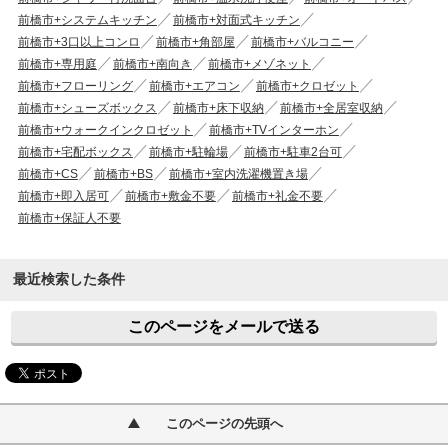
前橋市+システムキッチン
前橋市+対面式キッチン
前橋市+3口以上コンロ
前橋市+角部屋
前橋市+バルコニー
前橋市+専用庭
前橋市+南向き
前橋市+メゾネット
前橋市+フローリング
前橋市+エアコン
前橋市+クロゼット
前橋市+シューズボックス
前橋市+床下収納
前橋市+全居室収納
前橋市+ウォークインクロゼット
前橋市+TVインターホン
前橋市+宅配ボックス
前橋市+駐輪場
前橋市+駐車2台可
前橋市+CS
前橋市+BS
前橋市+室内洗濯機置き場
前橋市+即入居可
前橋市+敷金不要
前橋市+礼金不要
前橋市+保証人不要
最近検索した条件
このページをメールで送る
このページの先頭へ