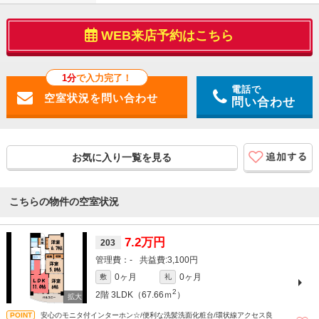
WEB来店予約はこちら
1分
で入力完了！
電話で
問い合わせ
お気に入り一覧を見る
こちらの物件の空室状況
7.2万円
203
-
3,100円
0ヶ月
0ヶ月
敷
礼
2
2階
3LDK（67.66ｍ
）
安心のモニタ付インターホン☆/便利な洗髪洗面化粧台/環状線アクセス良