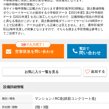
※各種情報と現状に差異がある場合は、現状優先となります。
※物件情報の学区情報について
当サイト物件情報に記載されております通学区域(学区)情報は、国土数値情報
ダウンロードサービスが提供する小学校区データ【2021年度】及び中学校区
データ【2021年度】を元に加工したものですので、記載情報が現在の学区域
と異なる場合がございます。国土数値情報ダウンロードサービスのWEBサイ
ト上で記述通り、データは必ずしも正確とは言えません。また、通学区域(学
区)は毎年見直しの対象となりますので、そちらを踏まえ学区情報は参考とし
てご活用下さい。
1分
で入力完了！
電話で
問い合わせ
お気に入り一覧を見る
設備詳細情報
マンション / RC造(鉄筋コンクリート造)
種別 / 構造
2階 / 3階
所在階 / 階数