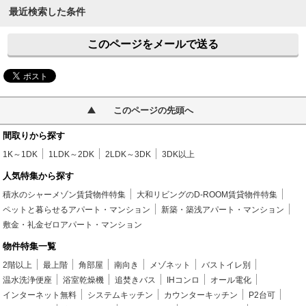
最近検索した条件
このページをメールで送る
このページの先頭へ
間取りから探す
1K～1DK
1LDK～2DK
2LDK～3DK
3DK以上
人気特集から探す
積水のシャーメゾン賃貸物件特集
大和リビングのD-ROOM賃貸物件特集
ペットと暮らせるアパート・マンション
新築・築浅アパート・マンション
敷金・礼金ゼロアパート・マンション
物件特集一覧
2階以上
最上階
角部屋
南向き
メゾネット
バストイレ別
温水洗浄便座
浴室乾燥機
追焚きバス
IHコンロ
オール電化
インターネット無料
システムキッチン
カウンターキッチン
P2台可