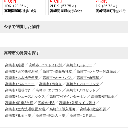
6.3万円
6.3万円
7.8万円
1DK（29.25㎡）
2LDK（57.75㎡）
1K（36.72㎡）
高崎問屋町
/徒歩16分
高崎問屋町
/徒歩34分
高崎問屋町
/徒歩4分
今まで閲覧した物件
高崎市の賃貸を探す
高崎市+給湯
高崎市+バストイレ別
高崎市+シャワー
高崎市+追焚機能浴室
高崎市+洗面所独立
高崎市+シャワー付洗面台
高崎市+温水洗浄便座
高崎市+オートバス
高崎市+角部屋
高崎市+バルコニー
高崎市+南向き
高崎市+フローリング
高崎市+照明付き
高崎市+エアコン
高崎市+クロゼット
高崎市+シューズボックス
高崎市+TVインターホン
高崎市+駐輪場
高崎市+駐車2台可
高崎市+BS
高崎市+外壁タイル張り
高崎市+室内洗濯機置き場
高崎市+即入居可
高崎市+敷金不要
高崎市+礼金不要
高崎市+保証人不要
高崎市+２Ｆ以上