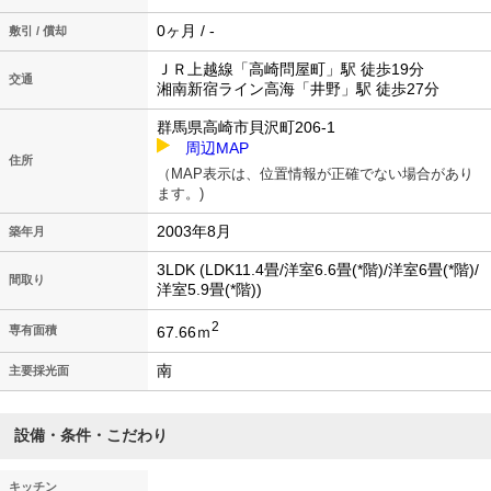
0ヶ月 / -
敷引 / 償却
ＪＲ上越線「高崎問屋町」駅 徒歩19分
交通
湘南新宿ライン高海「井野」駅 徒歩27分
群馬県高崎市貝沢町206-1
周辺MAP
住所
（MAP表示は、位置情報が正確でない場合があり
ます。)
2003年8月
築年月
3LDK (LDK11.4畳/洋室6.6畳(*階)/洋室6畳(*階)/
間取り
洋室5.9畳(*階))
2
67.66ｍ
専有面積
南
主要採光面
設備・条件・こだわり
キッチン