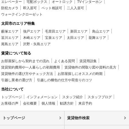
エレベーター
宅配ボックス
オートロック
TVインターホン
防犯カメラ
即入居可
ペット相談可
二人入居可
ウォークインクローゼット
太田市のエリア特集
藪塚エリア
強戸エリア
毛里田エリア
新田エリア
鳥山エリア
韮川エリア
木崎エリア
宝泉エリア
太田エリア
龍舞エリア
尾島エリア
沢野・矢島エリア
賃貸について知る
お部屋探しから契約までの流れ
よくある質問
賃貸用語集
賃貸契約費用や一人暮らしの初期費用
賃貸物件の間取り図や資料の見方
賃貸物件の選び方やチェック方法
お部屋探しにオススメの時期
引越し業者の選び方
引越しの梱包の仕方や荷造りのコツ
当社について
トップページ
インフォメーション
スタッフ紹介
スタッフブログ
お客様の声
会社概要
個人情報
勧誘方針
来店予約
トップページ
賃貸物件検索