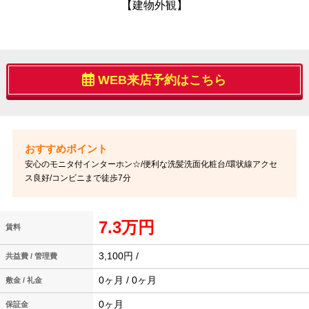
【建物外観】
WEB来店予約はこちら
安心のモニタ付インターホン☆/便利な洗髪洗面化粧台/環状線アクセ
ス良好/コンビニまで徒歩7分
7.3万円
賃料
3,100円 /
共益費 / 管理費
0ヶ月 / 0ヶ月
敷金 / 礼金
0ヶ月
保証金