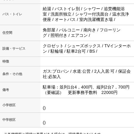
給湯 / バストイレ別 / シャワー / 追焚機能浴
室 / 洗面所独立 / シャワー付洗面台 / 温水洗浄
バス・トイレ
便座 / オートバス / 室内洗濯機置き場 /
角部屋 / バルコニー / 南向き / フローリン
住空間
グ / 照明付き / エアコン /
クロゼット / シューズボックス / TVインターホ
設備・サービス
ン / 駐輪場 / 駐車2台可 / BS /
特徴
ガス:プロパン / 水道:公営 / 2人入居:可 / 保証会
条件・その他
社:必加入
駐車場：並列1台4，400円、縦列2台7，700円
備考
（要確認） 更新事務手数料 22000円
小学校区
()
中学校区
()