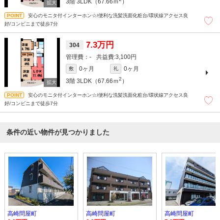
3階
3LDK（67.66ｍ
）
安心のモニタ付インターホン☆/便利な洗髪洗面化粧台/環状線アクセス良
好/コンビニまで徒歩7分
7.3万円
304
-
3,100円
0ヶ月
0ヶ月
敷
礼
2
3階
3LDK（67.66ｍ
）
安心のモニタ付インターホン☆/便利な洗髪洗面化粧台/環状線アクセス良
好/コンビニまで徒歩7分
条件の近い物件が見つかりました
高崎問屋町
高崎問屋町
高崎問屋町