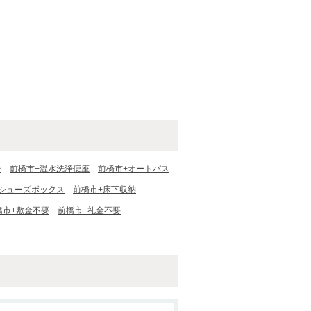
台
前橋市+温水洗浄便座
前橋市+オートバス
+シューズボックス
前橋市+床下収納
橋市+敷金不要
前橋市+礼金不要