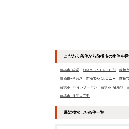
こだわり条件から前橋市の物件を探
前橋市+給湯
前橋市+バストイレ別
前橋
前橋市+角部屋
前橋市+バルコニー
前橋市
前橋市+TVインターホン
前橋市+駐輪場
前橋市+保証人不要
最近検索した条件一覧