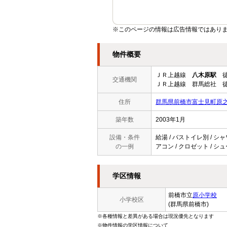
※このページの情報は広告情報ではあり
物件概要
ＪＲ上越線
八木原駅
徒
交通機関
ＪＲ上越線 群馬総社 徒
住所
群馬県前橋市富士見町原
築年数
2003年1月
設備・条件
給湯 / バストイレ別 / シャ
の一例
アコン / クロゼット / シュ
学区情報
前橋市立
原小学校
小学校区
(群馬県前橋市)
※各種情報と差異がある場合は現況優先となります
※物件情報の学区情報について