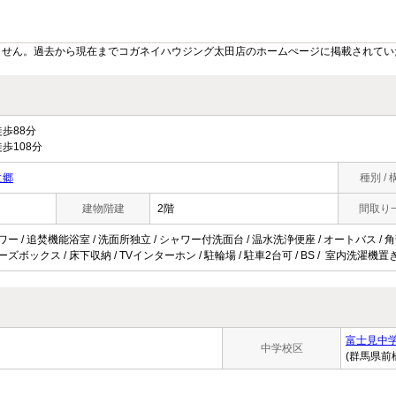
ません。過去から現在までコガネイハウジング太田店のホームぺージに掲載されてい
歩88分
歩108分
之郷
種別 / 
建物階建
2階
間取り
ワー / 追焚機能浴室 / 洗面所独立 / シャワー付洗面台 / 温水洗浄便座 / オートバス / 角部
ーズボックス / 床下収納 / TVインターホン / 駐輪場 / 駐車2台可 / BS / 室内洗濯機置き
富士見中
中学校区
(群馬県前