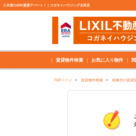
八木原の2DK賃貸アパート！｜コガネイハウジング太田店
賃貸物件検索
お気に入り物件
閲
TOPページ
賃貸物件検索
前橋市の賃貸