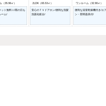
（35.96㎡）
2LDK（65.53㎡）
ワンルーム（32.90㎡）
ネット無料☆/雨の日も
安心のＴＶドアホン/便利な洗髪
便利な浴室乾燥機付き/エ
ーム/
洗面化粧台/
ン・照明器具付/