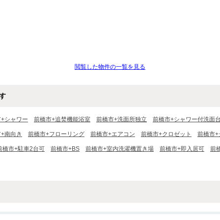
閲覧した物件の一覧を見る
す
市+シャワー
前橋市+追焚機能浴室
前橋市+洗面所独立
前橋市+シャワー付洗面
+南向き
前橋市+フローリング
前橋市+エアコン
前橋市+クロゼット
前橋市
前橋市+駐車2台可
前橋市+BS
前橋市+室内洗濯機置き場
前橋市+即入居可
前