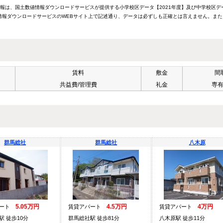
情報は、国土数値情報ダウンロードサービスが提供する小学校区データ【2021年度】及び中学校区デ
報ダウンロードサービスのWEBサイト上で記述通り、データは必ずしも正確とは言えません。また
賃料
敷金
間
共益費/管理費
礼金
専
群馬総社
群馬総社
八木原
5.05万円
4.5万円
4万円
パート
賃貸アパート
賃貸アパート
駅 徒歩10分
群馬総社駅 徒歩81分
八木原駅 徒歩11分