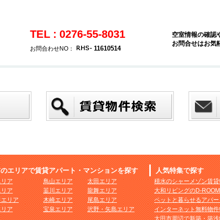
TEL : 0276-55-8031
空室情報の確認
お問合せはお気
11610514
お問合わせNO：
市のエリアで賃貸アパート・マンションを探す
人気特集で探す
エリア
鳥山エリア
太田エリア
積水のシャーメゾン賃貸
エリア
韮川エリア
龍舞エリア
大和リビングのD-ROO
田エリア
木崎エリア
尾島エリア
ペットと暮らせるアパー
エリア
宝泉エリア
沢野・矢島エリア
インターネット無料物件
太田市周辺で新築・築浅