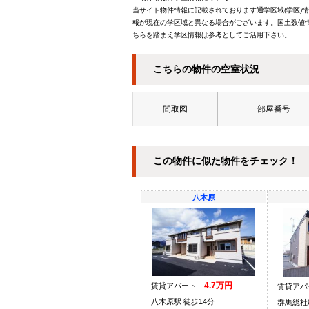
当サイト物件情報に記載されております通学区域(学区)
報が現在の学区域と異なる場合がございます。国土数値情
ちらを踏まえ学区情報は参考としてご活用下さい。
こちらの物件の空室状況
間取図
部屋番号
この物件に似た物件をチェック！
八木原
4.7万円
賃貸アパート
賃貸ア
八木原駅 徒歩14分
群馬総社