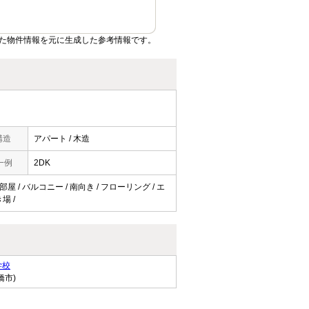
た物件情報を元に生成した参考情報です。
構造
アパート / 木造
一例
2DK
屋 / バルコニー / 南向き / フローリング / エ
場 /
学校
橋市)