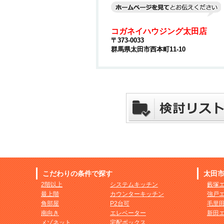
コガネイハウジング太田店
〒373-0033
群馬県太田市西本町11-10
こだわりの条件で探す
太田
2階以上
システムキッチン
藪塚
最上階
カウンターキッチン
強戸
角部屋
P2台可
毛里
南向き
エレベーター
新田
メゾネット
宅配ボックス