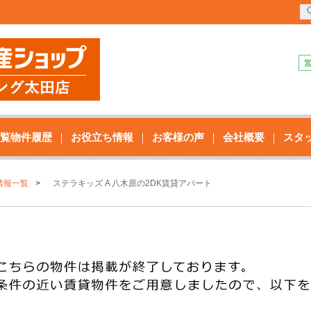
覧物件履歴
お役立ち情報
お客様の声
会社概要
スタ
情報一覧
ステラキッズ A 八木原の2DK賃貸アパート