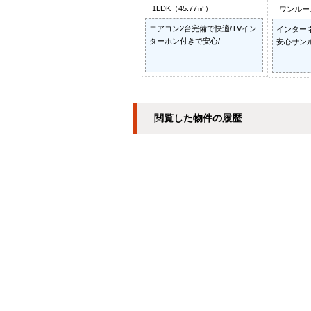
1LDK（45.77㎡）
ワンルーム
エアコン2台完備で快適/TVイン
インター
ターホン付きで安心/
安心サンル
閲覧した物件の履歴