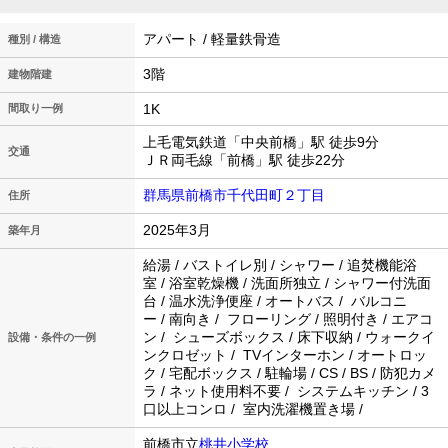
アパート / 軽量鉄骨造
種別 / 構造
3階
建物階建
1K
間取り一例
上毛電気鉄道「中央前橋」駅 徒歩9分
交通
ＪＲ両毛線「前橋」駅 徒歩22分
群馬県前橋市千代田町２丁目
住所
2025年3月
築年月
給湯 / バストイレ別 / シャワー / 追焚機能浴
室 / 浴室乾燥機 / 洗面所独立 / シャワー付洗面
台 / 温水洗浄便座 / オートバス / バルコニ
ー / 南向き / フローリング / 照明付き / エアコ
ン / シューズボックス / 床下収納 / ウォークイ
設備・条件の一例
ンクロゼット / TVインターホン / オートロッ
ク / 宅配ボックス / 駐輪場 / CS / BS / 防犯カメ
ラ / ネット使用料不要 / システムキッチン / 3
口以上コンロ / 室内洗濯機置き場 /
前橋市立
桃井小学校