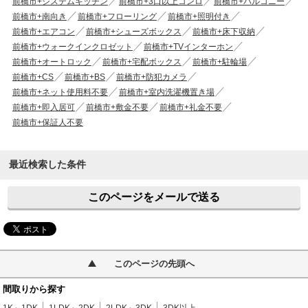
前橋市+システムキッチン
前橋市+3口以上コンロ
前橋市+バルコニー
前橋市+南向き
前橋市+フローリング
前橋市+照明付き
前橋市+エアコン
前橋市+シューズボックス
前橋市+床下収納
前橋市+ウォークインクロゼット
前橋市+TVインターホン
前橋市+オートロック
前橋市+宅配ボックス
前橋市+駐輪場
前橋市+CS
前橋市+BS
前橋市+防犯カメラ
前橋市+ネット使用料不要
前橋市+室内洗濯機置き場
前橋市+即入居可
前橋市+敷金不要
前橋市+礼金不要
前橋市+保証人不要
最近検索した条件
このページをメールで送る
このページの先頭へ
間取りから探す