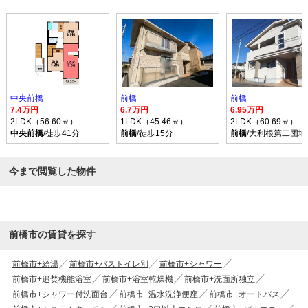
中央前橋
前橋
前橋
7.4万円
6.7万円
6.95万円
2LDK（56.60㎡）
1LDK（45.46㎡）
2LDK（60.69㎡）
中央前橋
/徒歩41分
前橋
/徒歩15分
前橋
/大利根第二団地
今まで閲覧した物件
前橋市の賃貸を探す
前橋市+給湯
前橋市+バストイレ別
前橋市+シャワー
前橋市+追焚機能浴室
前橋市+浴室乾燥機
前橋市+洗面所独立
前橋市+シャワー付洗面台
前橋市+温水洗浄便座
前橋市+オートバス