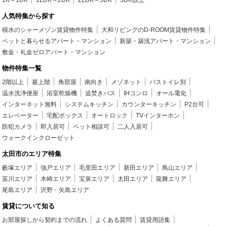
1K～1DK
1LDK～2DK
2LDK～3DK
3DK以上
人気特集から探す
積水のシャーメゾン賃貸物件特集
大和リビングのD-ROOM賃貸物件特集
ペットと暮らせるアパート・マンション
新築・築浅アパート・マンション
敷金・礼金ゼロアパート・マンション
物件特集一覧
2階以上
最上階
角部屋
南向き
メゾネット
バストイレ別
温水洗浄便座
浴室乾燥機
追焚きバス
IHコンロ
オール電化
インターネット無料
システムキッチン
カウンターキッチン
P2台可
エレベーター
宅配ボックス
オートロック
TVインターホン
防犯カメラ
即入居可
ペット相談可
二人入居可
ウォークインクローゼット
太田市のエリア特集
藪塚エリア
強戸エリア
毛里田エリア
新田エリア
鳥山エリア
韮川エリア
木崎エリア
宝泉エリア
太田エリア
龍舞エリア
尾島エリア
沢野・矢島エリア
賃貸について知る
お部屋探しから契約までの流れ
よくある質問
賃貸用語集