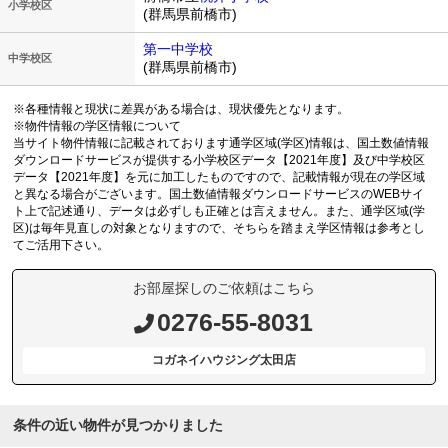
小学校区
(群馬県前橋市)
第一中学校
中学校区
(群馬県前橋市)
※各種情報と現状に差異がある場合は、現状優先となります。
※物件情報の学区情報について
当サイト物件情報に記載されております通学区域(学区)情報は、国土数値情報
ダウンロードサービスが提供する小学校区データ【2021年度】及び中学校区
データ【2021年度】を元に加工したものですので、記載情報が現在の学区域
と異なる場合がございます。国土数値情報ダウンロードサービスのWEBサイ
ト上で記述通り、データは必ずしも正確とは言えません。また、通学区域(学
区)は毎年見直しの対象となりますので、そちらを踏まえ学区情報は参考とし
てご活用下さい。
お部屋探しのご依頼はこちら
0276-55-8031
コガネイハウジング太田店
条件の近い物件が見つかりました