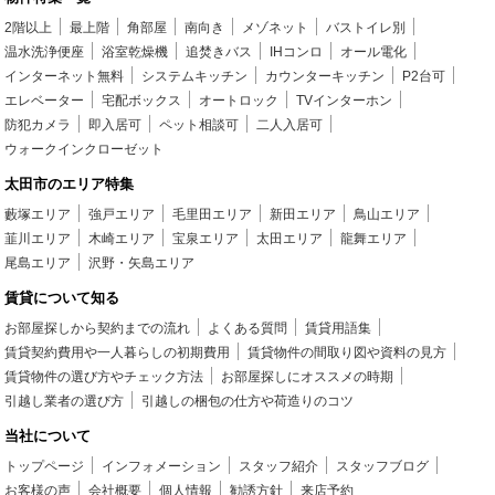
2階以上
最上階
角部屋
南向き
メゾネット
バストイレ別
温水洗浄便座
浴室乾燥機
追焚きバス
IHコンロ
オール電化
インターネット無料
システムキッチン
カウンターキッチン
P2台可
エレベーター
宅配ボックス
オートロック
TVインターホン
防犯カメラ
即入居可
ペット相談可
二人入居可
ウォークインクローゼット
太田市のエリア特集
藪塚エリア
強戸エリア
毛里田エリア
新田エリア
鳥山エリア
韮川エリア
木崎エリア
宝泉エリア
太田エリア
龍舞エリア
尾島エリア
沢野・矢島エリア
賃貸について知る
お部屋探しから契約までの流れ
よくある質問
賃貸用語集
賃貸契約費用や一人暮らしの初期費用
賃貸物件の間取り図や資料の見方
賃貸物件の選び方やチェック方法
お部屋探しにオススメの時期
引越し業者の選び方
引越しの梱包の仕方や荷造りのコツ
当社について
トップページ
インフォメーション
スタッフ紹介
スタッフブログ
お客様の声
会社概要
個人情報
勧誘方針
来店予約