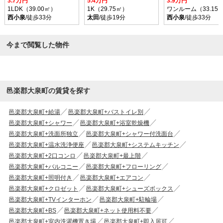
3.7万円
5.4万円
3.9万円
1LDK（39.00㎡）
1K（29.75㎡）
ワンルーム（33.15
西小泉
/徒歩33分
太田
/徒歩19分
西小泉
/徒歩33分
今まで閲覧した物件
邑楽郡大泉町の賃貸を探す
邑楽郡大泉町+給湯
邑楽郡大泉町+バストイレ別
邑楽郡大泉町+シャワー
邑楽郡大泉町+浴室乾燥機
邑楽郡大泉町+洗面所独立
邑楽郡大泉町+シャワー付洗面台
邑楽郡大泉町+温水洗浄便座
邑楽郡大泉町+システムキッチン
邑楽郡大泉町+2口コンロ
邑楽郡大泉町+最上階
邑楽郡大泉町+バルコニー
邑楽郡大泉町+フローリング
邑楽郡大泉町+照明付き
邑楽郡大泉町+エアコン
邑楽郡大泉町+クロゼット
邑楽郡大泉町+シューズボックス
邑楽郡大泉町+TVインターホン
邑楽郡大泉町+駐輪場
邑楽郡大泉町+BS
邑楽郡大泉町+ネット使用料不要
邑楽郡大泉町+室内洗濯機置き場
邑楽郡大泉町+即入居可