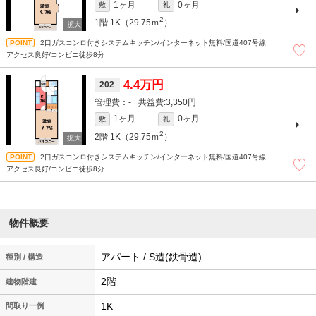
1ヶ月
0ヶ月
敷
礼
2
1階
1K（29.75ｍ
）
2口ガスコンロ付きシステムキッチン/インターネット無料/国道407号線
アクセス良好/コンビニ徒歩8分
4.4万円
202
-
3,350円
1ヶ月
0ヶ月
敷
礼
2
2階
1K（29.75ｍ
）
2口ガスコンロ付きシステムキッチン/インターネット無料/国道407号線
アクセス良好/コンビニ徒歩8分
物件概要
アパート / S造(鉄骨造)
種別 / 構造
2階
建物階建
1K
間取り一例