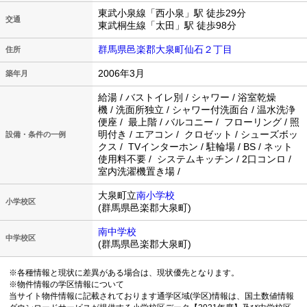
東武小泉線「西小泉」駅 徒歩29分
交通
東武桐生線「太田」駅 徒歩98分
群馬県邑楽郡大泉町仙石２丁目
住所
2006年3月
築年月
給湯 / バストイレ別 / シャワー / 浴室乾燥
機 / 洗面所独立 / シャワー付洗面台 / 温水洗浄
便座 / 最上階 / バルコニー / フローリング / 照
明付き / エアコン / クロゼット / シューズボッ
設備・条件の一例
クス / TVインターホン / 駐輪場 / BS / ネット
使用料不要 / システムキッチン / 2口コンロ /
室内洗濯機置き場 /
大泉町立
南小学校
小学校区
(群馬県邑楽郡大泉町)
南中学校
中学校区
(群馬県邑楽郡大泉町)
※各種情報と現状に差異がある場合は、現状優先となります。
※物件情報の学区情報について
当サイト物件情報に記載されております通学区域(学区)情報は、国土数値情報