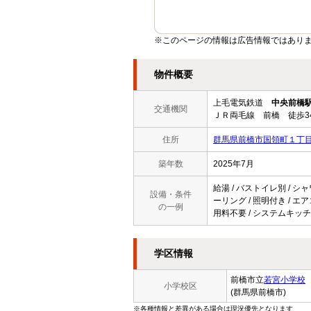
※このページの情報は広告情報ではあり
物件概要
上毛電気鉄道
中央前橋
交通機関
ＪＲ両毛線 前橋 徒歩3
住所
群馬県前橋市国領町１丁
築年数
2025年7月
給湯 / バストイレ別 / シャ
設備・条件
ーリング / 照明付き / エア
の一例
用料不要 / システムキッチ
学区情報
前橋市立
若宮小学校
小学校区
(群馬県前橋市)
※各種情報と差異がある場合は現況優先となります