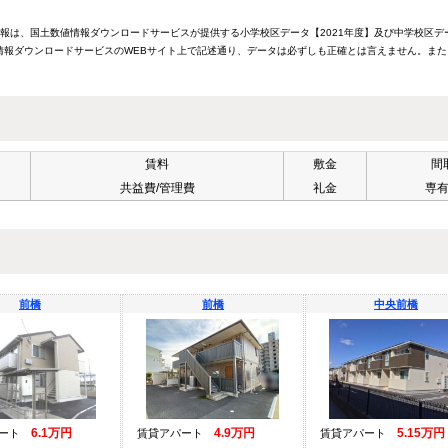
情報は、国土数値情報ダウンロードサービスが提供する小学校区データ【2021年度】及び中学校区デ
報ダウンロードサービスのWEBサイト上で記述通り、データは必ずしも正確とは言えません。また
賃料
敷金
間
共益費/管理費
礼金
専
前橋
前橋
中央前橋
6.1万円
4.9万円
5.15万円
パート
賃貸アパート
賃貸アパート