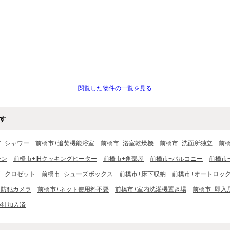
閲覧した物件の一覧を見る
す
市+シャワー
前橋市+追焚機能浴室
前橋市+浴室乾燥機
前橋市+洗面所独立
前
チン
前橋市+IHクッキングヒーター
前橋市+角部屋
前橋市+バルコニー
前橋市
市+クロゼット
前橋市+シューズボックス
前橋市+床下収納
前橋市+オートロッ
+防犯カメラ
前橋市+ネット使用料不要
前橋市+室内洗濯機置き場
前橋市+即入
会社加入済