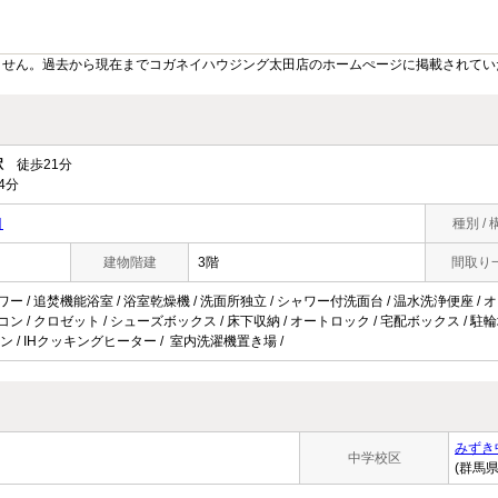
ません。過去から現在までコガネイハウジング太田店のホームぺージに掲載されてい
駅
徒歩21分
4分
目
種別 / 
建物階建
3階
間取り
ワー / 追焚機能浴室 / 浴室乾燥機 / 洗面所独立 / シャワー付洗面台 / 温水洗浄便座 / オー
コン / クロゼット / シューズボックス / 床下収納 / オートロック / 宅配ボックス / 駐輪場
ン / IHクッキングヒーター / 室内洗濯機置き場 /
みずき
中学校区
(群馬