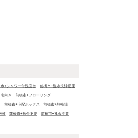
橋市+シャワー付洗面台
前橋市+温水洗浄便座
+南向き
前橋市+フローリング
ク
前橋市+宅配ボックス
前橋市+駐輪場
居可
前橋市+敷金不要
前橋市+礼金不要