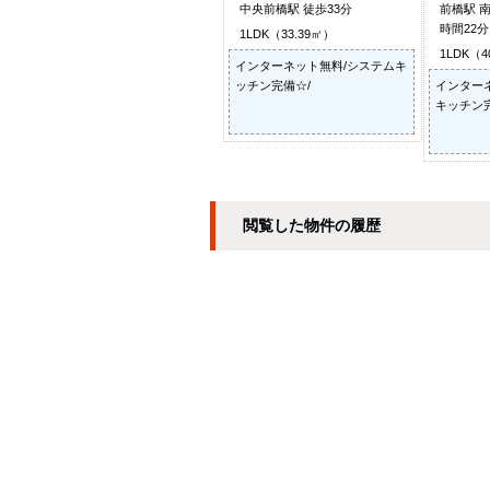
中央前橋駅 徒歩33分
前橋駅 
時間22
1LDK（33.39㎡）
1LDK（4
インターネット無料/システムキ
ッチン完備☆/
インター
キッチン完
閲覧した物件の履歴