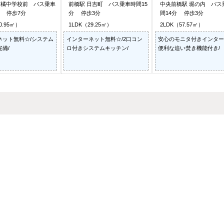
南橘中学校前 バス乗車
前橋駅 日吉町 バス乗車時間15
中央前橋駅 堀の内 バス
分 停歩7分
分 停歩3分
間14分 停歩3分
0.95㎡）
1LDK（29.25㎡）
2LDK（57.57㎡）
ネット無料☆/システム
インターネット無料☆/2口コン
安心のモニタ付きインター
備/
ロ付きシステムキッチン/
便利な追い焚き機能付き/