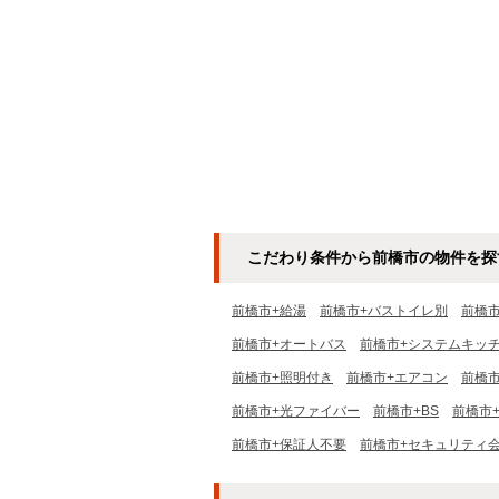
こだわり条件から前橋市の物件を探
前橋市+給湯
前橋市+バストイレ別
前橋
前橋市+オートバス
前橋市+システムキッ
前橋市+照明付き
前橋市+エアコン
前橋
前橋市+光ファイバー
前橋市+BS
前橋市
前橋市+保証人不要
前橋市+セキュリティ