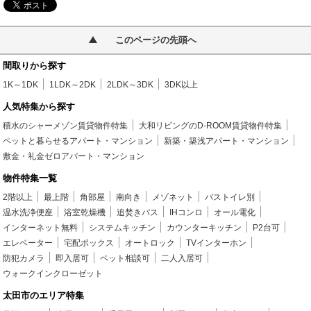
このページの先頭へ
間取りから探す
1K～1DK
1LDK～2DK
2LDK～3DK
3DK以上
人気特集から探す
積水のシャーメゾン賃貸物件特集
大和リビングのD-ROOM賃貸物件特集
ペットと暮らせるアパート・マンション
新築・築浅アパート・マンション
敷金・礼金ゼロアパート・マンション
物件特集一覧
2階以上
最上階
角部屋
南向き
メゾネット
バストイレ別
温水洗浄便座
浴室乾燥機
追焚きバス
IHコンロ
オール電化
インターネット無料
システムキッチン
カウンターキッチン
P2台可
エレベーター
宅配ボックス
オートロック
TVインターホン
防犯カメラ
即入居可
ペット相談可
二人入居可
ウォークインクローゼット
太田市のエリア特集