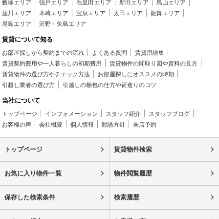
藪塚エリア
強戸エリア
毛里田エリア
新田エリア
鳥山エリア
韮川エリア
木崎エリア
宝泉エリア
太田エリア
龍舞エリア
尾島エリア
沢野・矢島エリア
賃貸について知る
お部屋探しから契約までの流れ
よくある質問
賃貸用語集
賃貸契約費用や一人暮らしの初期費用
賃貸物件の間取り図や資料の見方
賃貸物件の選び方やチェック方法
お部屋探しにオススメの時期
引越し業者の選び方
引越しの梱包の仕方や荷造りのコツ
当社について
トップページ
インフォメーション
スタッフ紹介
スタッフブログ
お客様の声
会社概要
個人情報
勧誘方針
来店予約
トップページ
賃貸物件検索
お気に入り物件一覧
物件閲覧履歴
保存した検索条件
検索履歴