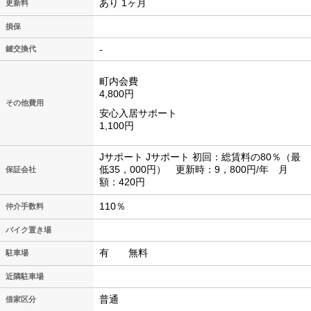
あり 1ヶ月
更新料
損保
-
鍵交換代
町内会費
4,800円
その他費用
安心入居サポート
1,100円
Jサポート Jサポート 初回：総賃料の80％（最
低35，000円） 更新時：9，800円/年 月
保証会社
額：420円
110％
仲介手数料
バイク置き場
有 無料
駐車場
近隣駐車場
普通
借家区分