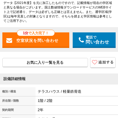
データ【2021年度】を元に加工したものですので、記載情報が現在の学区域
と異なる場合がございます。国土数値情報ダウンロードサービスのWEBサイ
ト上で記述通り、データは必ずしも正確とは言えません。また、通学区域(学
区)は毎年見直しの対象となりますので、そちらを踏まえ学区情報は参考とし
てご活用下さい。
1分
で入力完了！
電話で
問い合わせ
お気に入り一覧を見る
設備詳細情報
テラスハウス / 軽量鉄骨造
種別 / 構造
1階 / 2階
所在階 / 階数
2年
契約期間