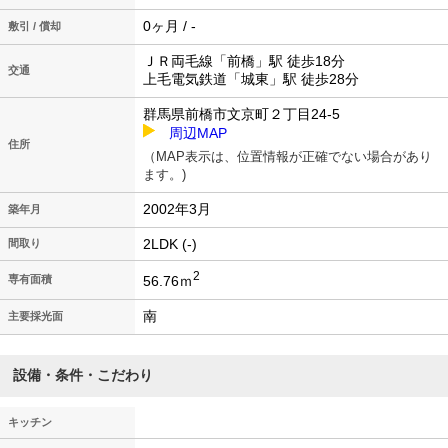
0ヶ月 / -
敷引 / 償却
ＪＲ両毛線「前橋」駅 徒歩18分
交通
上毛電気鉄道「城東」駅 徒歩28分
群馬県前橋市文京町２丁目24-5
周辺MAP
住所
（MAP表示は、位置情報が正確でない場合があり
ます。)
2002年3月
築年月
2LDK (-)
間取り
2
56.76ｍ
専有面積
南
主要採光面
設備・条件・こだわり
キッチン