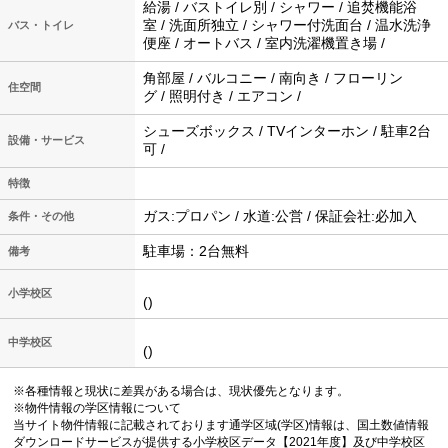
給湯 / バストイレ別 / シャワー / 追焚機能浴
室 / 洗面所独立 / シャワー付洗面台 / 温水洗浄
バス・トイレ
便座 / オートバス / 室内洗濯機置き場 /
角部屋 / バルコニー / 南向き / フローリン
住空間
グ / 照明付き / エアコン /
シューズボックス / TVインターホン / 駐車2台
設備・サービス
可 /
特徴
ガス:プロパン / 水道:公営 / 保証会社:必加入
条件・その他
駐車場：2台無料
備考
小学校区
()
中学校区
()
※各種情報と現状に差異がある場合は、現状優先となります。
※物件情報の学区情報について
当サイト物件情報に記載されております通学区域(学区)情報は、国土数値情報
ダウンロードサービスが提供する小学校区データ【2021年度】及び中学校区