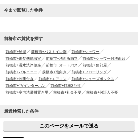
今まで閲覧した物件
前橋市の賃貸を探す
前橋市+給湯
前橋市+バストイレ別
前橋市+シャワー
前橋市+追焚機能浴室
前橋市+洗面所独立
前橋市+シャワー付洗面台
前橋市+温水洗浄便座
前橋市+オートバス
前橋市+角部屋
前橋市+バルコニー
前橋市+南向き
前橋市+フローリング
前橋市+照明付き
前橋市+エアコン
前橋市+シューズボックス
前橋市+TVインターホン
前橋市+駐車2台可
前橋市+室内洗濯機置き場
前橋市+礼金不要
前橋市+保証人不要
最近検索した条件
このページをメールで送る