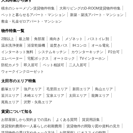
人気特集から探す
積水のシャーメゾン賃貸物件特集
大和リビングのD-ROOM賃貸物件特集
ペットと暮らせるアパート・マンション
新築・築浅アパート・マンション
敷金・礼金ゼロアパート・マンション
物件特集一覧
2階以上
最上階
角部屋
南向き
メゾネット
バストイレ別
温水洗浄便座
浴室乾燥機
追焚きバス
IHコンロ
オール電化
インターネット無料
システムキッチン
カウンターキッチン
P2台可
エレベーター
宅配ボックス
オートロック
TVインターホン
防犯カメラ
即入居可
ペット相談可
二人入居可
ウォークインクローゼット
太田市のエリア特集
藪塚エリア
強戸エリア
毛里田エリア
新田エリア
鳥山エリア
韮川エリア
木崎エリア
宝泉エリア
太田エリア
龍舞エリア
尾島エリア
沢野・矢島エリア
賃貸について知る
お部屋探しから契約までの流れ
よくある質問
賃貸用語集
賃貸契約費用や一人暮らしの初期費用
賃貸物件の間取り図や資料の見方
賃貸物件の選び方やチェック方法
お部屋探しにオススメの時期