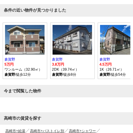
条件の近い物件が見つかりました
倉賀野
倉賀野
倉賀野
5万円
3.8万円
4.5万円
ワンルーム（32.90㎡）
2DK（39.74㎡）
1K（26.71㎡）
倉賀野
/徒歩12分
倉賀野
/徒歩8分
倉賀野
/徒歩54分
今まで閲覧した物件
高崎市の賃貸を探す
高崎市+給湯
高崎市+バストイレ別
高崎市+シャワー