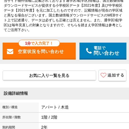
当サイト物件情報に記載されております通学区域(学区)情報は、国土数値情報
ダウンロードサービスが提供する小学校区データ【2021年度】及び中学校区
データ【2021年度】を元に加工したものですので、記載情報が現在の学区域
と異なる場合がございます。国土数値情報ダウンロードサービスのWEBサイ
ト上で記述通り、データは必ずしも正確とは言えません。また、通学区域(学
区)は毎年見直しの対象となりますので、そちらを踏まえ学区情報は参考とし
てご活用下さい。
1分
で入力完了！
電話で
問い合わせ
お気に入り一覧を見る
設備詳細情報
アパート / 木造
種別 / 構造
1階 / 2階
所在階 / 階数
2年
契約期間