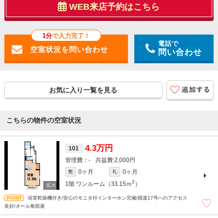
WEB来店予約はこちら
1分
で入力完了！
電話で
問い合わせ
お気に入り一覧を見る
こちらの物件の空室状況
4.3万円
101
-
2,000円
0ヶ月
0ヶ月
敷
礼
2
1階
ワンルーム（33.15ｍ
）
浴室乾燥機付き/安心のモニタ付インターホン完備/国道17号へのアクセス
良好/オール角部屋