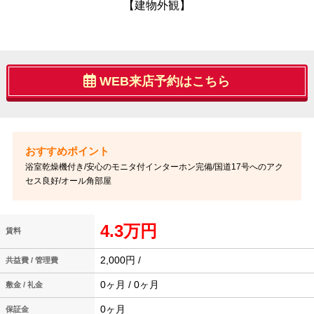
【建物外観】
WEB来店予約はこちら
浴室乾燥機付き/安心のモニタ付インターホン完備/国道17号へのアク
セス良好/オール角部屋
4.3万円
賃料
2,000円 /
共益費 / 管理費
0ヶ月 / 0ヶ月
敷金 / 礼金
0ヶ月
保証金