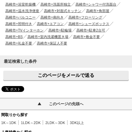
高崎市+浴室乾燥機
高崎市+洗面所独立
高崎市+シャワー付洗面台
高崎市+温水洗浄便座
高崎市+対面式キッチン
高崎市+角部屋
高崎市+バルコニー
高崎市+南向き
高崎市+フローリング
高崎市+照明付き
高崎市+エアコン
高崎市+シューズボックス
高崎市+TVインターホン
高崎市+駐輪場
高崎市+駐車2台可
高崎市+BS
高崎市+室内洗濯機置き場
高崎市+敷金不要
高崎市+礼金不要
高崎市+保証人不要
最近検索した条件
このページをメールで送る
このページの先頭へ
間取りから探す
1K～1DK
1LDK～2DK
2LDK～3DK
3DK以上