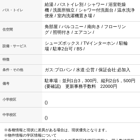
給湯 / バストイレ別 / シャワー / 浴室乾燥
機 / 洗面所独立 / シャワー付洗面台 / 温水洗浄
バス・トイレ
便座 / 室内洗濯機置き場 /
角部屋 / バルコニー / 南向き / フローリン
住空間
グ / 照明付き / エアコン /
シューズボックス / TVインターホン / 駐輪
設備・サービス
場 / 駐車2台可 / BS /
特徴
ガス:プロパン / 水道:公営 / 保証会社:必加入
条件・その他
駐車場：並列1台3，300円、縦列2台5，500円
備考
(要確認) 更新事務手数料 22000円
小学校区
()
中学校区
()
※各種情報と現状に差異がある場合は、現状優先となります。
※物件情報の学区情報について