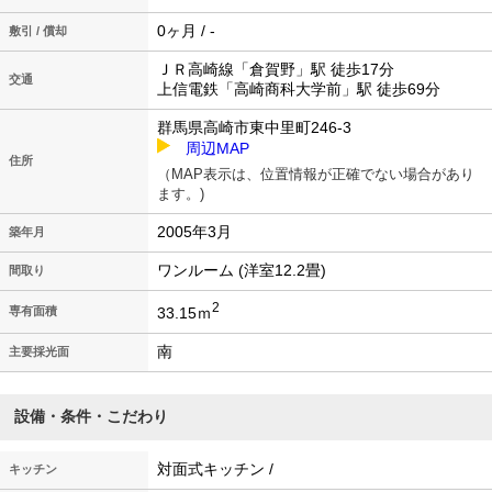
0ヶ月 / -
敷引 / 償却
ＪＲ高崎線「倉賀野」駅 徒歩17分
交通
上信電鉄「高崎商科大学前」駅 徒歩69分
群馬県高崎市東中里町246-3
周辺MAP
住所
（MAP表示は、位置情報が正確でない場合があり
ます。)
2005年3月
築年月
ワンルーム (洋室12.2畳)
間取り
2
33.15ｍ
専有面積
南
主要採光面
設備・条件・こだわり
対面式キッチン /
キッチン