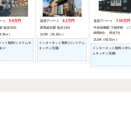
5.9万円
6.2万円
7.55万円
パート
賃貸アパート
賃貸アパート
駅 徒歩33分
群馬総社駅 徒歩13分
中央前橋駅 下細井町 バ
時間8分 停歩7分
3.39㎡）
1LDK（35.28㎡）
2LDK（50.53㎡）
ネット無料/システムキ
インターネット無料☆/システム
☆/
キッチン完備/
インターネット無料☆/IH
ムキッチン完備/