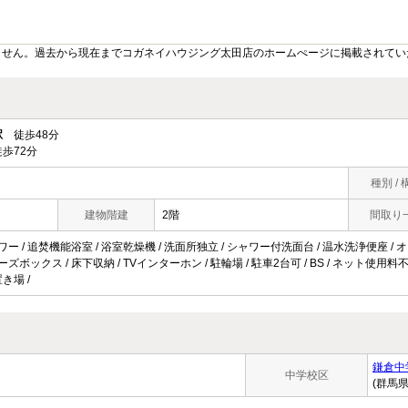
ません。過去から現在までコガネイハウジング太田店のホームぺージに掲載されてい
駅
徒歩48分
歩72分
種別 / 
建物階建
2階
間取り
ワー / 追焚機能浴室 / 浴室乾燥機 / 洗面所独立 / シャワー付洗面台 / 温水洗浄便座 / オー
ーズボックス / 床下収納 / TVインターホン / 駐輪場 / 駐車2台可 / BS / ネット使用料
き場 /
鎌倉中
中学校区
(群馬