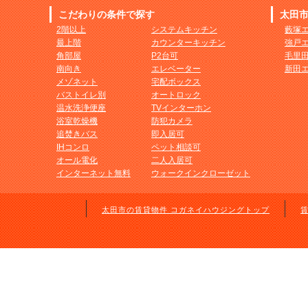
こだわりの条件で探す
太田
2階以上
システムキッチン
藪塚
最上階
カウンターキッチン
強戸
角部屋
P2台可
毛里
南向き
エレベーター
新田
メゾネット
宅配ボックス
バストイレ別
オートロック
温水洗浄便座
TVインターホン
浴室乾燥機
防犯カメラ
追焚きバス
即入居可
IHコンロ
ペット相談可
オール電化
二人入居可
インターネット無料
ウォークインクローゼット
太田市の賃貸物件 コガネイハウジングトップ