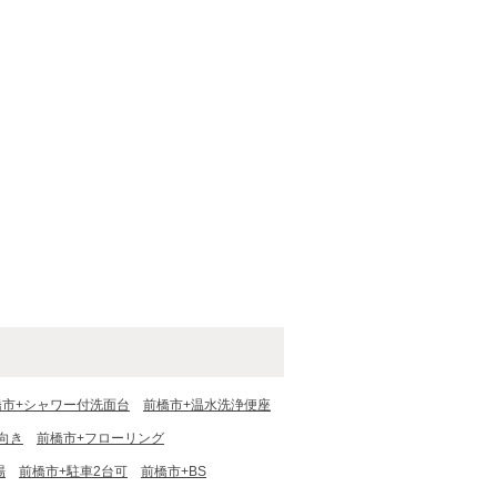
橋市+シャワー付洗面台
前橋市+温水洗浄便座
向き
前橋市+フローリング
場
前橋市+駐車2台可
前橋市+BS