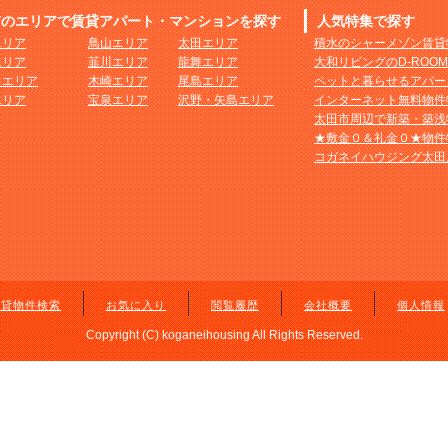
市のエリアで賃貸アパート・マンションを探す
人気特集で探す
エリア
鳥山エリア
太田エリア
積水のシャーメゾン賃貸
エリア
韮川エリア
龍舞エリア
大和リビングのD-ROO
田エリア
木崎エリア
尾島エリア
ペットと暮らせるアパー
エリア
宝泉エリア
沢野・矢島エリア
インターネット無料物件
太田市周辺で新築・築浅
★敷金０＆礼金０★物件
コガネイハウジング太田
賃貸物件検索
お気に入り
閲覧履歴
会社概要
個人情報
Copyright (C) koganeihousing All Rights Reserved.