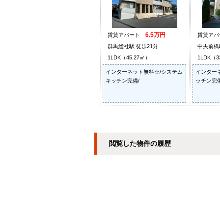
6.5万円
賃貸アパート
賃貸ア
群馬総社駅 徒歩21分
中央前橋
1LDK（45.27㎡）
1LDK（3
インターネット無料☆/システム
インター
キッチン完備/
ッチン完備
閲覧した物件の履歴