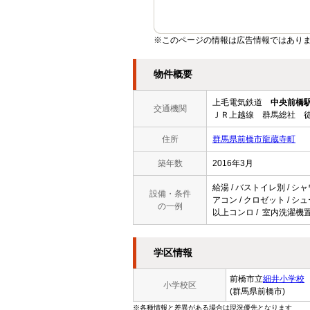
※このページの情報は広告情報ではあり
物件概要
上毛電気鉄道
中央前橋
交通機関
ＪＲ上越線 群馬総社 徒
住所
群馬県前橋市龍蔵寺町
築年数
2016年3月
給湯 / バストイレ別 / シャ
設備・条件
アコン / クロゼット / シュ
の一例
以上コンロ / 室内洗濯機置
学区情報
前橋市立
細井小学校
小学校区
(群馬県前橋市)
※各種情報と差異がある場合は現況優先となります