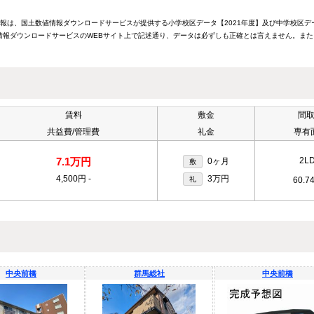
情報は、国土数値情報ダウンロードサービスが提供する小学校区データ【2021年度】及び中学校区デ
報ダウンロードサービスのWEBサイト上で記述通り、データは必ずしも正確とは言えません。また
賃料
敷金
間
共益費/管理費
礼金
専有
7.1万円
2L
0ヶ月
敷
4,500円
-
3万円
礼
60.7
中央前橋
群馬総社
中央前橋