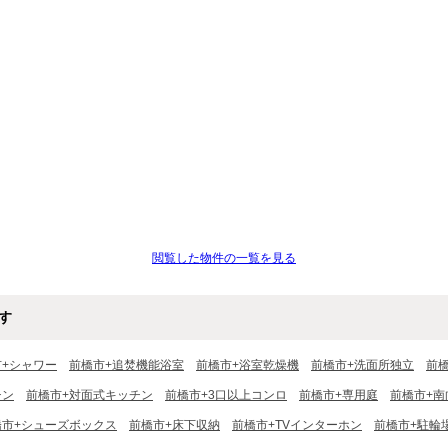
閲覧した物件の一覧を見る
す
市+シャワー
前橋市+追焚機能浴室
前橋市+浴室乾燥機
前橋市+洗面所独立
前
チン
前橋市+対面式キッチン
前橋市+3口以上コンロ
前橋市+専用庭
前橋市+南
橋市+シューズボックス
前橋市+床下収納
前橋市+TVインターホン
前橋市+駐輪