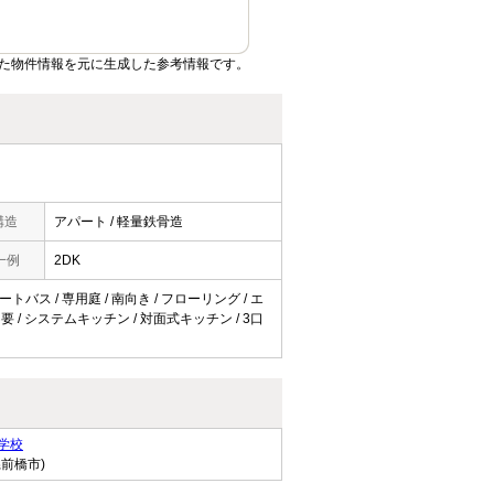
た物件情報を元に生成した参考情報です。
構造
アパート / 軽量鉄骨造
一例
2DK
トバス / 専用庭 / 南向き / フローリング / エ
不要 / システムキッチン / 対面式キッチン / 3口
学校
県前橋市)