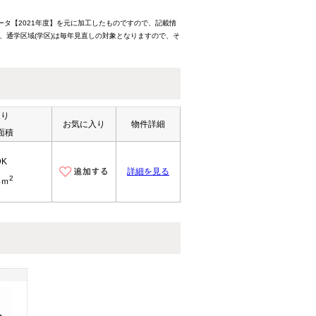
ータ【2021年度】を元に加工したものですので、記載情
、通学区域(学区)は毎年見直しの対象となりますので、そ
取り
お気に入り
物件詳細
面積
DK
詳細を見る
2
4ｍ