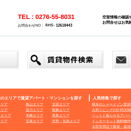
TEL : 0276-55-8031
空室情報の確認
お問合せはお気
12618443
お問合わせNO：
市のエリアで賃貸アパート・マンションを探す
人気特集で探す
エリア
鳥山エリア
太田エリア
積水のシャーメゾン賃貸
エリア
韮川エリア
龍舞エリア
大和リビングのD-ROO
田エリア
木崎エリア
尾島エリア
ペットと暮らせるアパー
エリア
宝泉エリア
沢野・矢島エリア
インターネット無料物件
太田市周辺で新築・築浅