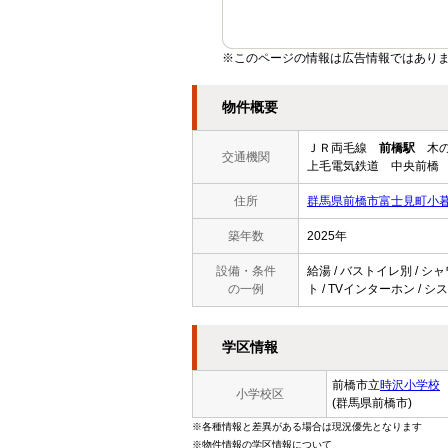
※このページの情報は広告情報ではあり
物件概要
ＪＲ両毛線
前橋駅
木の
交通機関
上毛電気鉄道 中央前橋 
住所
群馬県前橋市富士見町小
築年数
2025年
設備・条件
給湯 / バストイレ別 / シ
の一例
ト / TVインターホン / 
学区情報
前橋市立
時沢小学校
小学校区
(群馬県前橋市)
※各種情報と差異がある場合は現況優先となります
※物件情報の学区情報について