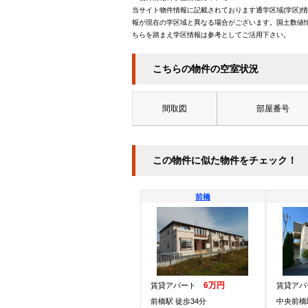
当サイト物件情報に記載されております通学区域(学区)
報が現在の学区域と異なる場合がございます。国土数値情
ちらを踏まえ学区情報は参考としてご活用下さい。
こちらの物件の空室状況
間取図
部屋番号
この物件に似た物件をチェック！
前橋
6万円
賃貸アパート
賃貸ア
前橋駅 徒歩34分
中央前橋