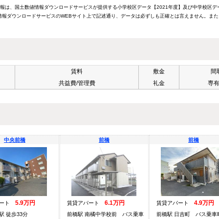
情報は、国土数値情報ダウンロードサービスが提供する小学校区データ【2021年度】及び中学校区デ
報ダウンロードサービスのWEBサイト上で記述通り、データは必ずしも正確とは言えません。また
賃料
敷金
間
共益費/管理費
礼金
専
中央前橋
前橋
前橋
5.9万円
6.1万円
4.9万円
パート
賃貸アパート
賃貸アパート
駅 徒歩33分
前橋駅 南橘中学校前 バス乗車
前橋駅 日吉町 バス乗車