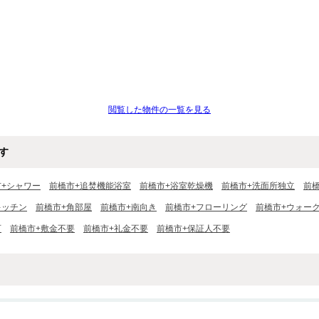
閲覧した物件の一覧を見る
す
市+シャワー
前橋市+追焚機能浴室
前橋市+浴室乾燥機
前橋市+洗面所独立
前
キッチン
前橋市+角部屋
前橋市+南向き
前橋市+フローリング
前橋市+ウォー
可
前橋市+敷金不要
前橋市+礼金不要
前橋市+保証人不要