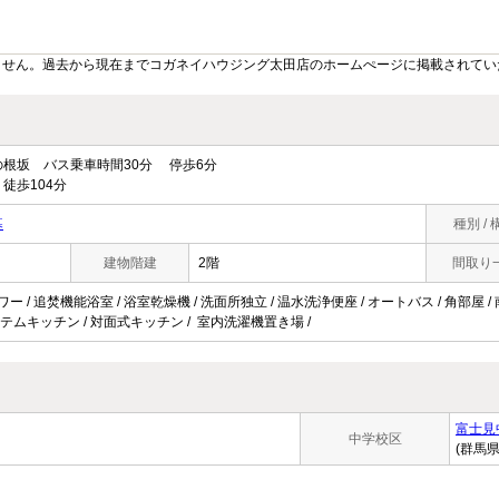
ません。過去から現在までコガネイハウジング太田店のホームぺージに掲載されてい
根坂 バス乗車時間30分 停歩6分
徒歩104分
暮
種別 / 
建物階建
2階
間取り
ャワー / 追焚機能浴室 / 浴室乾燥機 / 洗面所独立 / 温水洗浄便座 / オートバス / 角部屋
システムキッチン / 対面式キッチン / 室内洗濯機置き場 /
富士見
中学校区
(群馬