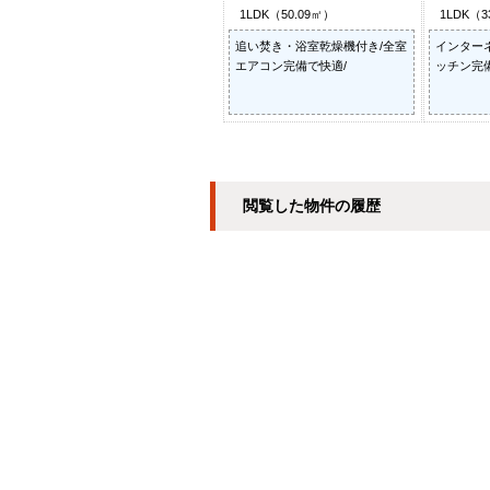
1LDK（50.09㎡）
1LDK（3
追い焚き・浴室乾燥機付き/全室
インター
エアコン完備で快適/
ッチン完備
閲覧した物件の履歴