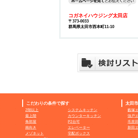
コガネイハウジング太田店
〒373-0033
群馬県太田市西本町11-10
こだわりの条件で探す
太田
2階以上
システムキッチン
藪塚
最上階
カウンターキッチン
強戸
角部屋
P2台可
毛里
南向き
エレベーター
新田
メゾネット
宅配ボックス