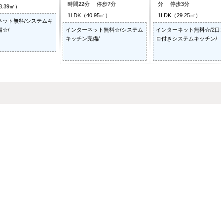
時間22分 停歩7分
分 停歩3分
3.39㎡）
1LDK（40.95㎡）
1LDK（29.25㎡）
ネット無料/システムキ
☆/
インターネット無料☆/システム
インターネット無料☆/2口
キッチン完備/
ロ付きシステムキッチン/