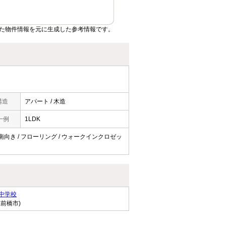
た物件情報を元に生成した参考情報です。
構造
アパート / 木造
一例
1LDK
 / 南向き / フローリング / ウォークインクロゼッ
中学校
県前橋市)