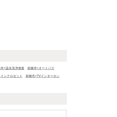
橋市+温水洗浄便座
前橋市+オートバス
クインクロゼット
前橋市+TVインターホン