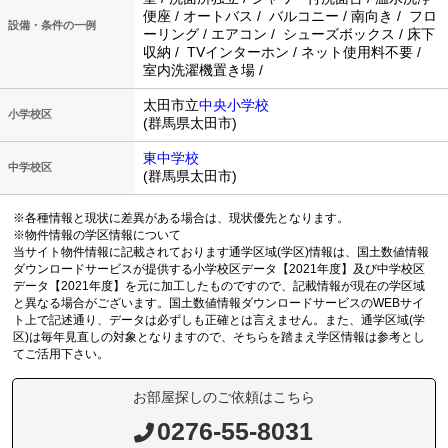
便座 / オートバス / バルコニー / 南向き / フロ
設備・条件の一例
ーリング / エアコン / シューズボックス / 床下
収納 / TVインターホン / ネット使用料不要 /
室内洗濯機置き場 /
太田市立
中央小学校
小学校区
(群馬県太田市)
東中学校
中学校区
(群馬県太田市)
※各種情報と現状に差異がある場合は、現状優先となります。
※物件情報の学区情報について
当サイト物件情報に記載されております通学区域(学区)情報は、国土数値情報
ダウンロードサービスが提供する小学校区データ【2021年度】及び中学校区
データ【2021年度】を元に加工したものですので、記載情報が現在の学区域
と異なる場合がございます。国土数値情報ダウンロードサービスのWEBサイ
ト上で記述通り、データは必ずしも正確とは言えません。また、通学区域(学
区)は毎年見直しの対象となりますので、そちらを踏まえ学区情報は参考とし
てご活用下さい。
お部屋探しのご依頼はこちら
0276-55-8031