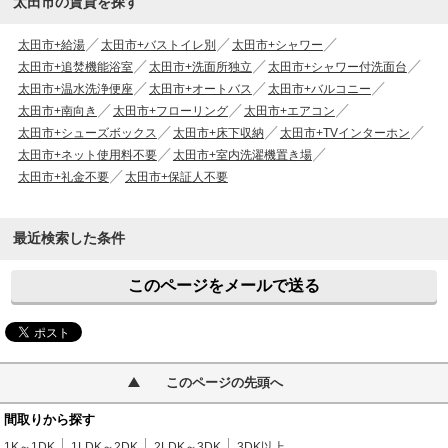
太田市の賃貸を探す
太田市+給湯
太田市+バストイレ別
太田市+シャワー
太田市+追焚機能浴室
太田市+洗面所独立
太田市+シャワー付洗面台
太田市+温水洗浄便座
太田市+オートバス
太田市+バルコニー
太田市+南向き
太田市+フローリング
太田市+エアコン
太田市+シューズボックス
太田市+床下収納
太田市+TVインターホン
太田市+ネット使用料不要
太田市+室内洗濯機置き場
太田市+礼金不要
太田市+保証人不要
最近検索した条件
このページをメールで送る
このページの先頭へ
間取りから探す
1K～1DK
1LDK～2DK
2LDK～3DK
3DK以上