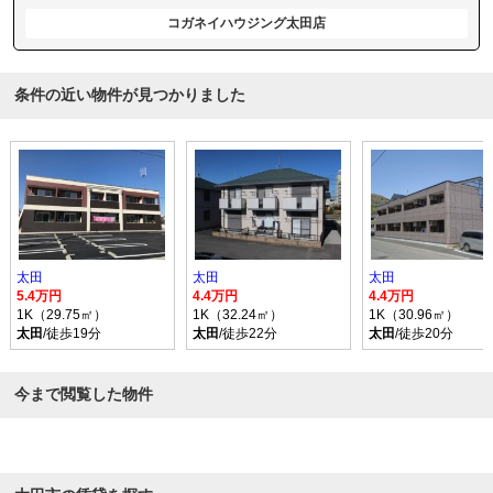
コガネイハウジング太田店
条件の近い物件が見つかりました
太田
太田
太田
5.4万円
4.4万円
4.4万円
1K（29.75㎡）
1K（32.24㎡）
1K（30.96㎡）
太田
/徒歩19分
太田
/徒歩22分
太田
/徒歩20分
今まで閲覧した物件