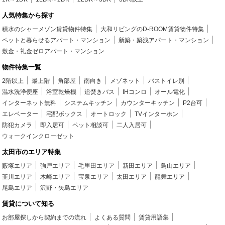
人気特集から探す
積水のシャーメゾン賃貸物件特集
大和リビングのD-ROOM賃貸物件特集
ペットと暮らせるアパート・マンション
新築・築浅アパート・マンション
敷金・礼金ゼロアパート・マンション
物件特集一覧
2階以上
最上階
角部屋
南向き
メゾネット
バストイレ別
温水洗浄便座
浴室乾燥機
追焚きバス
IHコンロ
オール電化
インターネット無料
システムキッチン
カウンターキッチン
P2台可
エレベーター
宅配ボックス
オートロック
TVインターホン
防犯カメラ
即入居可
ペット相談可
二人入居可
ウォークインクローゼット
太田市のエリア特集
藪塚エリア
強戸エリア
毛里田エリア
新田エリア
鳥山エリア
韮川エリア
木崎エリア
宝泉エリア
太田エリア
龍舞エリア
尾島エリア
沢野・矢島エリア
賃貸について知る
お部屋探しから契約までの流れ
よくある質問
賃貸用語集