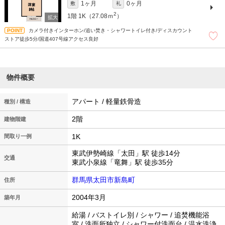
1ヶ月
0ヶ月
敷
礼
2
1階
1K（27.08ｍ
）
カメラ付きインターホン/追い焚き・シャワートイレ付き/ディスカウント
ストア徒歩5分/国道407号線アクセス良好
物件概要
アパート / 軽量鉄骨造
種別 / 構造
2階
建物階建
1K
間取り一例
東武伊勢崎線「太田」駅 徒歩14分
交通
東武小泉線「竜舞」駅 徒歩35分
群馬県太田市新島町
住所
2004年3月
築年月
給湯 / バストイレ別 / シャワー / 追焚機能浴
室 / 洗面所独立 / シャワー付洗面台 / 温水洗浄