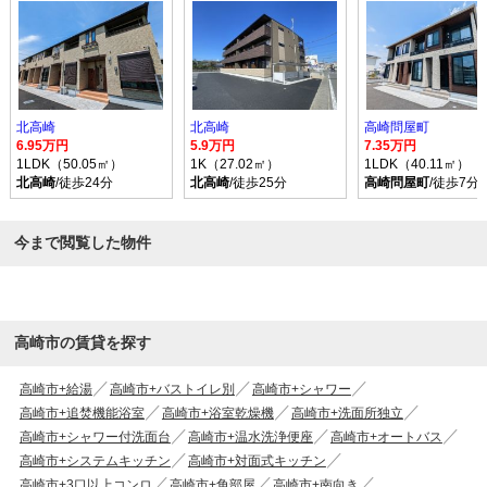
北高崎
北高崎
高崎問屋町
6.95万円
5.9万円
7.35万円
1LDK（50.05㎡）
1K（27.02㎡）
1LDK（40.11㎡）
北高崎
/徒歩24分
北高崎
/徒歩25分
高崎問屋町
/徒歩7分
今まで閲覧した物件
高崎市の賃貸を探す
高崎市+給湯
高崎市+バストイレ別
高崎市+シャワー
高崎市+追焚機能浴室
高崎市+浴室乾燥機
高崎市+洗面所独立
高崎市+シャワー付洗面台
高崎市+温水洗浄便座
高崎市+オートバス
高崎市+システムキッチン
高崎市+対面式キッチン
高崎市+3口以上コンロ
高崎市+角部屋
高崎市+南向き