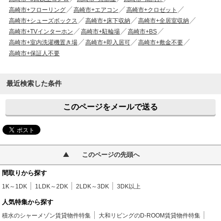
高崎市+フローリング
高崎市+エアコン
高崎市+クロゼット
高崎市+シューズボックス
高崎市+床下収納
高崎市+全居室収納
高崎市+TVインターホン
高崎市+駐輪場
高崎市+BS
高崎市+室内洗濯機置き場
高崎市+即入居可
高崎市+敷金不要
高崎市+保証人不要
最近検索した条件
このページをメールで送る
このページの先頭へ
間取りから探す
1K～1DK
1LDK～2DK
2LDK～3DK
3DK以上
人気特集から探す
積水のシャーメゾン賃貸物件特集
大和リビングのD-ROOM賃貸物件特集