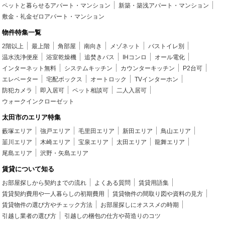
ペットと暮らせるアパート・マンション
新築・築浅アパート・マンション
敷金・礼金ゼロアパート・マンション
物件特集一覧
2階以上
最上階
角部屋
南向き
メゾネット
バストイレ別
温水洗浄便座
浴室乾燥機
追焚きバス
IHコンロ
オール電化
インターネット無料
システムキッチン
カウンターキッチン
P2台可
エレベーター
宅配ボックス
オートロック
TVインターホン
防犯カメラ
即入居可
ペット相談可
二人入居可
ウォークインクローゼット
太田市のエリア特集
藪塚エリア
強戸エリア
毛里田エリア
新田エリア
鳥山エリア
韮川エリア
木崎エリア
宝泉エリア
太田エリア
龍舞エリア
尾島エリア
沢野・矢島エリア
賃貸について知る
お部屋探しから契約までの流れ
よくある質問
賃貸用語集
賃貸契約費用や一人暮らしの初期費用
賃貸物件の間取り図や資料の見方
賃貸物件の選び方やチェック方法
お部屋探しにオススメの時期
引越し業者の選び方
引越しの梱包の仕方や荷造りのコツ