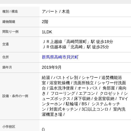
アパート / 木造
種別 / 構造
2階
建物階建
1LDK
間取り一例
ＪＲ上越線「高崎問屋町」駅 徒歩18分
交通
ＪＲ信越本線「北高崎」駅 徒歩25分
群馬県高崎市貝沢町
住所
2019年9月
築年月
給湯 / バストイレ別 / シャワー / 追焚機能浴
室 / 浴室乾燥機 / 洗面所独立 / シャワー付洗面
台 / 温水洗浄便座 / オートバス / 角部屋 / 南向
き / フローリング / エアコン / クロゼット / シ
設備・条件の一例
ューズボックス / 床下収納 / 全居室収納 / TVイ
ンターホン / 駐輪場 / BS / システムキッチ
ン / 対面式キッチン / 3口以上コンロ / 室内洗
濯機置き場 /
小学校区
()