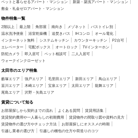
ペットと暮らせるアパート・マンション
新築・築浅アパート・マンション
敷金・礼金ゼロアパート・マンション
物件特集一覧
2階以上
最上階
角部屋
南向き
メゾネット
バストイレ別
温水洗浄便座
浴室乾燥機
追焚きバス
IHコンロ
オール電化
インターネット無料
システムキッチン
カウンターキッチン
P2台可
エレベーター
宅配ボックス
オートロック
TVインターホン
防犯カメラ
即入居可
ペット相談可
二人入居可
ウォークインクローゼット
太田市のエリア特集
藪塚エリア
強戸エリア
毛里田エリア
新田エリア
鳥山エリア
韮川エリア
木崎エリア
宝泉エリア
太田エリア
龍舞エリア
尾島エリア
沢野・矢島エリア
賃貸について知る
お部屋探しから契約までの流れ
よくある質問
賃貸用語集
賃貸契約費用や一人暮らしの初期費用
賃貸物件の間取り図や資料の見方
賃貸物件の選び方やチェック方法
お部屋探しにオススメの時期
引越し業者の選び方
引越しの梱包の仕方や荷造りのコツ