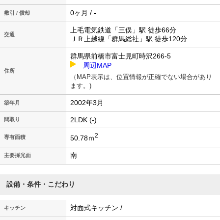
0ヶ月 / -
敷引 / 償却
上毛電気鉄道「三俣」駅 徒歩66分
交通
ＪＲ上越線「群馬総社」駅 徒歩120分
群馬県前橋市富士見町時沢266-5
周辺MAP
住所
（MAP表示は、位置情報が正確でない場合があり
ます。)
2002年3月
築年月
2LDK (-)
間取り
2
50.78ｍ
専有面積
南
主要採光面
設備・条件・こだわり
対面式キッチン /
キッチン