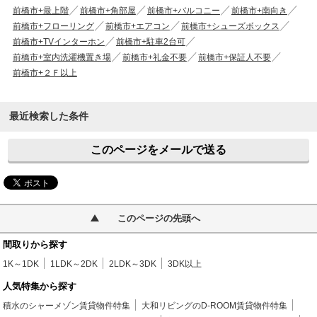
前橋市+最上階
前橋市+角部屋
前橋市+バルコニー
前橋市+南向き
前橋市+フローリング
前橋市+エアコン
前橋市+シューズボックス
前橋市+TVインターホン
前橋市+駐車2台可
前橋市+室内洗濯機置き場
前橋市+礼金不要
前橋市+保証人不要
前橋市+２Ｆ以上
最近検索した条件
このページをメールで送る
このページの先頭へ
間取りから探す
1K～1DK
1LDK～2DK
2LDK～3DK
3DK以上
人気特集から探す
積水のシャーメゾン賃貸物件特集
大和リビングのD-ROOM賃貸物件特集