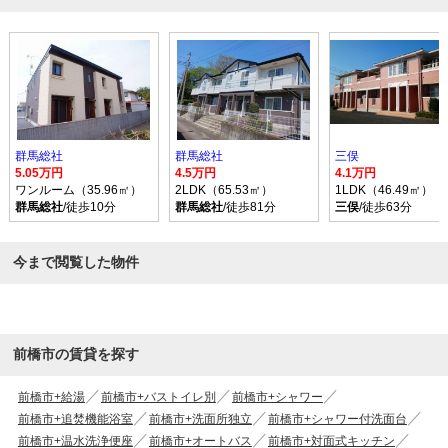
群馬総社
群馬総社
三俣
5.05万円
4.5万円
4.1万円
ワンルーム（35.96㎡）
2LDK（65.53㎡）
1LDK（46.49㎡）
群馬総社
/徒歩10分
群馬総社
/徒歩81分
三俣
/徒歩63分
今まで閲覧した物件
前橋市の賃貸を探す
前橋市+給湯
前橋市+バストイレ別
前橋市+シャワー
前橋市+追焚機能浴室
前橋市+洗面所独立
前橋市+シャワー付洗面台
前橋市+温水洗浄便座
前橋市+オートバス
前橋市+対面式キッチン