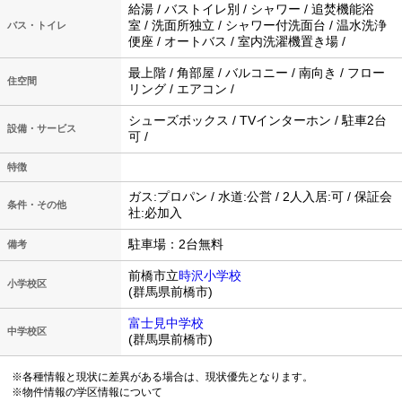
給湯 / バストイレ別 / シャワー / 追焚機能浴
室 / 洗面所独立 / シャワー付洗面台 / 温水洗浄
バス・トイレ
便座 / オートバス / 室内洗濯機置き場 /
最上階 / 角部屋 / バルコニー / 南向き / フロー
住空間
リング / エアコン /
シューズボックス / TVインターホン / 駐車2台
設備・サービス
可 /
特徴
ガス:プロパン / 水道:公営 / 2人入居:可 / 保証会
条件・その他
社:必加入
駐車場：2台無料
備考
前橋市立
時沢小学校
小学校区
(群馬県前橋市)
富士見中学校
中学校区
(群馬県前橋市)
※各種情報と現状に差異がある場合は、現状優先となります。
※物件情報の学区情報について