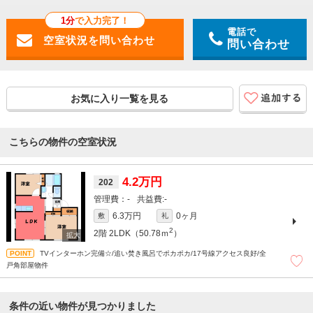
1分
で入力完了！
電話で
問い合わせ
お気に入り一覧を見る
こちらの物件の空室状況
4.2万円
202
-
-
6.3万円
0ヶ月
敷
礼
2
2階
2LDK（50.78ｍ
）
TVインターホン完備☆/追い焚き風呂でポカポカ/17号線アクセス良好/全
戸角部屋物件
条件の近い物件が見つかりました