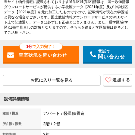
当サイト物件情報に記載されております通学区域(学区)情報は、国土数値情報
ダウンロードサービスが提供する小学校区データ【2021年度】及び中学校区
データ【2021年度】を元に加工したものですので、記載情報が現在の学区域
と異なる場合がございます。国土数値情報ダウンロードサービスのWEBサイ
ト上で記述通り、データは必ずしも正確とは言えません。また、通学区域(学
区)は毎年見直しの対象となりますので、そちらを踏まえ学区情報は参考とし
てご活用下さい。
1分
で入力完了！
電話で
問い合わせ
お気に入り一覧を見る
設備詳細情報
アパート / 軽量鉄骨造
種別 / 構造
2階 / 2階
所在階 / 階数
2年
契約期間