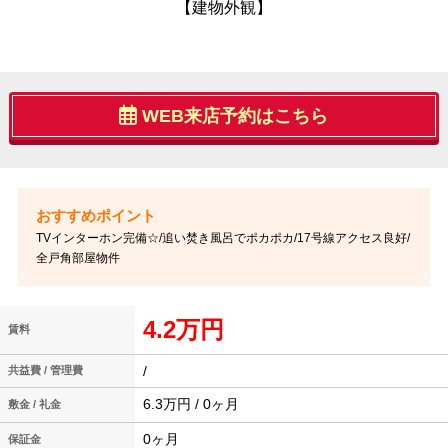
【建物外観】
WEB来店予約はこちら
TVインターホン完備☆/追い焚き風呂でポカポカ/17号線アクセス良好/
全戸角部屋物件
4.2万円
賃料
/
共益費 / 管理費
6.3万円 / 0ヶ月
敷金 / 礼金
0ヶ月
保証金