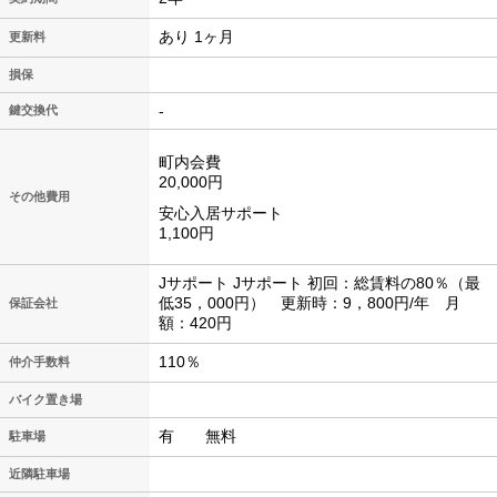
あり 1ヶ月
更新料
損保
-
鍵交換代
町内会費
20,000円
その他費用
安心入居サポート
1,100円
Jサポート Jサポート 初回：総賃料の80％（最
低35，000円） 更新時：9，800円/年 月
保証会社
額：420円
110％
仲介手数料
バイク置き場
有 無料
駐車場
近隣駐車場