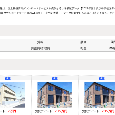
情報は、国土数値情報ダウンロードサービスが提供する小学校区データ【2021年度】及び中学校区デ
報ダウンロードサービスのWEBサイト上で記述通り、データは必ずしも正確とは言えません。また
賃料
敷金
間
共益費/管理費
礼金
専
竜舞
竜舞
竜舞
7万円
7.75万円
7.15万円
パート
賃貸アパート
賃貸アパート