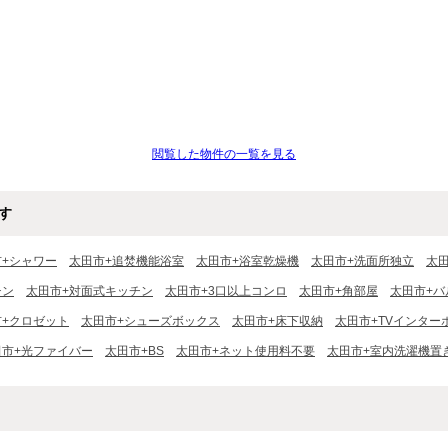
閲覧した物件の一覧を見る
す
市+シャワー
太田市+追焚機能浴室
太田市+浴室乾燥機
太田市+洗面所独立
太
チン
太田市+対面式キッチン
太田市+3口以上コンロ
太田市+角部屋
太田市+バ
市+クロゼット
太田市+シューズボックス
太田市+床下収納
太田市+TVインター
田市+光ファイバー
太田市+BS
太田市+ネット使用料不要
太田市+室内洗濯機置