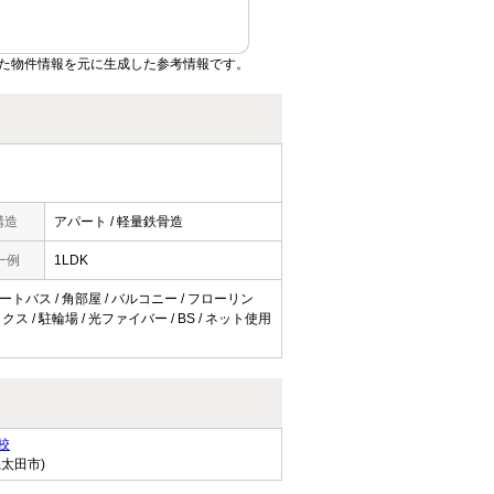
た物件情報を元に生成した参考情報です。
構造
アパート / 軽量鉄骨造
一例
1LDK
オートバス / 角部屋 / バルコニー / フローリン
ス / 駐輪場 / 光ファイバー / BS / ネット使用
校
県太田市)