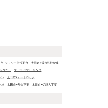
田市+シャワー付洗面台
太田市+温水洗浄便座
ルコニー
太田市+フローリング
ホン
太田市+オートロック
き場
太田市+敷金不要
太田市+保証人不要