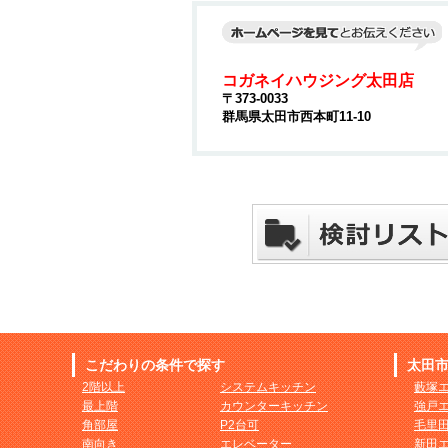
コガネイハウジング太田店
〒373-0033
群馬県太田市西本町11-10
こだわりの条件で探す
太田
2階以上
システムキッチン
藪塚
最上階
カウンターキッチン
強戸
角部屋
P2台可
毛里
南向き
エレベーター
新田