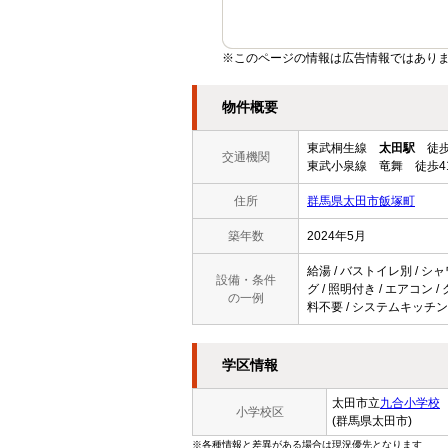
※このページの情報は広告情報ではあり
物件概要
東武桐生線
太田駅
徒歩
交通機関
東武小泉線 竜舞 徒歩4
住所
群馬県太田市飯塚町
築年数
2024年5月
給湯 / バストイレ別 / シャ
設備・条件
グ / 照明付き / エアコン 
の一例
料不要 / システムキッチン 
学区情報
太田市立
九合小学校
小学校区
(群馬県太田市)
※各種情報と差異がある場合は現況優先となります