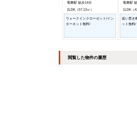
竜舞駅 徒歩14分
竜舞駅 徒
2LDK（57.13㎡）
1LDK（4
ウォークインクローゼット/イン
追い焚き
ターネット無料/
ット無料/
閲覧した物件の履歴