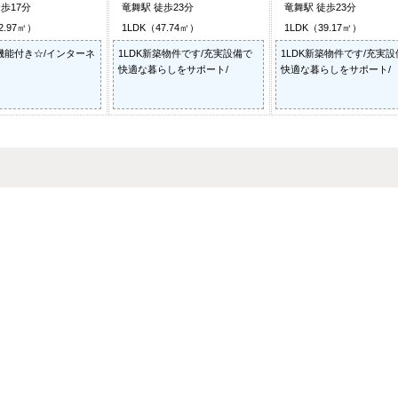
歩17分
竜舞駅 徒歩23分
竜舞駅 徒歩23分
2.97㎡）
1LDK（47.74㎡）
1LDK（39.17㎡）
機能付き☆/インターネ
1LDK新築物件です/充実設備で
1LDK新築物件です/充実
快適な暮らしをサポート/
快適な暮らしをサポート/