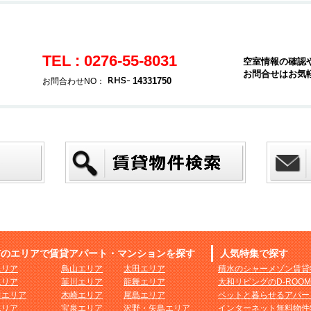
TEL : 0276-55-8031
空室情報の確認
お問合せはお気
14331750
お問合わせNO：
市のエリアで賃貸アパート・マンションを探す
人気特集で探す
エリア
鳥山エリア
太田エリア
積水のシャーメゾン賃貸
エリア
韮川エリア
龍舞エリア
大和リビングのD-ROO
田エリア
木崎エリア
尾島エリア
ペットと暮らせるアパー
エリア
宝泉エリア
沢野・矢島エリア
インターネット無料物件