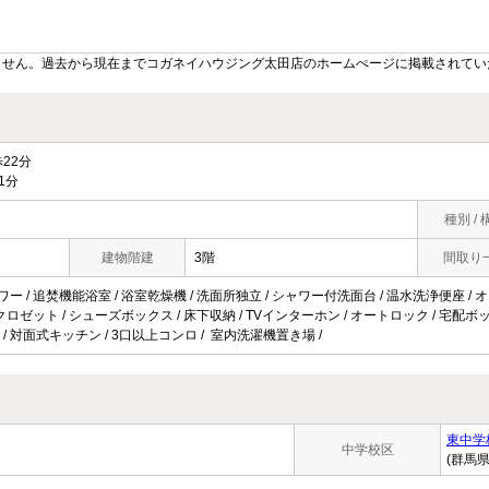
ません。過去から現在までコガネイハウジング太田店のホームぺージに掲載されてい
22分
1分
種別 / 
建物階建
3階
間取り
ワー / 追焚機能浴室 / 浴室乾燥機 / 洗面所独立 / シャワー付洗面台 / 温水洗浄便座 / 
/ クロゼット / シューズボックス / 床下収納 / TVインターホン / オートロック / 宅配ボック
/ 対面式キッチン / 3口以上コンロ / 室内洗濯機置き場 /
東中学
中学校区
(群馬