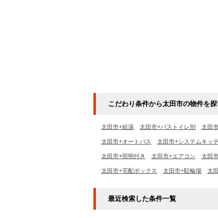
こだわり条件から太田市の物件を探
太田市+給湯
太田市+バストイレ別
太田
太田市+オートバス
太田市+システムキッ
太田市+照明付き
太田市+エアコン
太田
太田市+宅配ボックス
太田市+駐輪場
太
最近検索した条件一覧