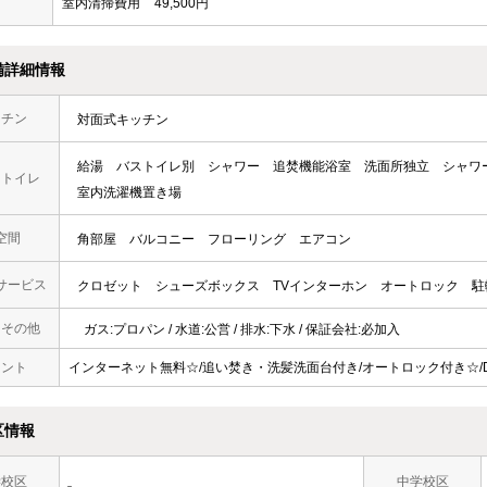
室内清掃費用
49,500円
備詳細情報
ッチン
対面式キッチン
給湯
バストイレ別
シャワー
追焚機能浴室
洗面所独立
シャワ
・トイレ
室内洗濯機置き場
空間
角部屋
バルコニー
フローリング
エアコン
サービス
クロゼット
シューズボックス
TVインターホン
オートロック
駐
・その他
ガス:プロパン / 水道:公営 / 排水:下水 / 保証会社:必加入
メント
インターネット無料☆/追い焚き・洗髪洗面台付き/オートロック付き☆/D-
区情報
学校区
中学校区