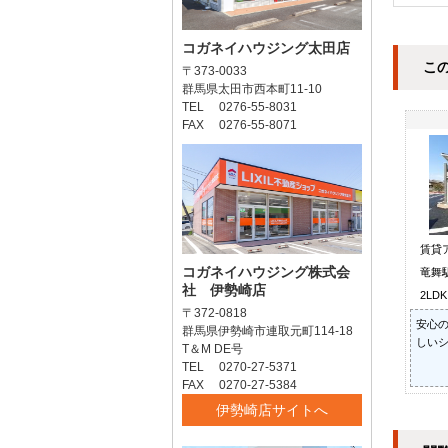
コガネイハウジング太田店
こ
〒373-0033
群馬県太田市西本町11-10
TEL 0276-55-8031
FAX 0276-55-8071
賃貸
コガネイハウジング株式会
竜舞駅
社 伊勢崎店
2LD
〒372-0818
安心の
群馬県伊勢崎市連取元町114-18
しいシ
T＆M DE号
TEL 0270-27-5371
FAX 0270-27-5384
伊勢崎店サイトへ