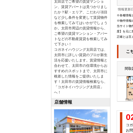
太田店でご希望の賃貸マンショ
ン、賃貸アパートは見つかりまし
情報更新日
たか？駅・エリア、こだわり項目
※各種情報
など少し条件を変更して賃貸物件
※物件情報
を検索してみてはいかがでしょう
当サイト物
か。太田市周辺の賃貸情報から、
度】を元に
ご希望の賃貸マンション・アパー
正確とは言
トなどの不動産賃貸を検索してみ
て下さい！
コガネイハウジング太田店では、
こ
太田市に詳しい賃貸のプロが新生
活を応援いたします。賃貸情報と
合わせて、太田市の住環境からお
間取
すすめのスポットまで、太田市に
根差した情報をご提供いたしま
す！太田市の賃貸情報検索なら、
「コガネイハウジング太田店」
へ！
店舗情報
0
コガ
お問