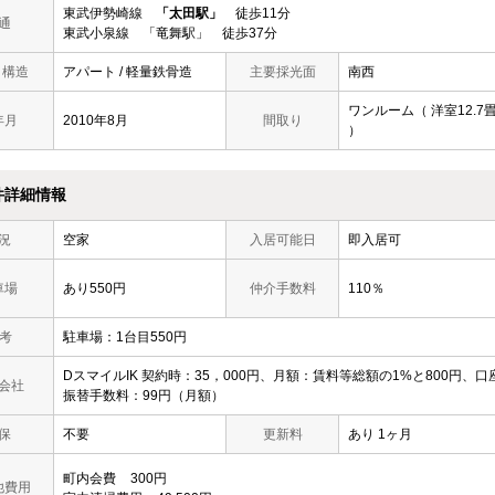
東武伊勢崎線
「太田駅」
徒歩11分
通
東武小泉線 「竜舞駅」 徒歩37分
/ 構造
アパート / 軽量鉄骨造
主要採光面
南西
ワンルーム（ 洋室12.7
年月
2010年8月
間取り
）
件詳細情報
況
空家
入居可能日
即入居可
車場
あり550円
仲介手数料
110％
 考
駐車場：1台目550円
DスマイルIK 契約時：35，000円、月額：賃料等総額の1%と800円、口
会社
振替手数料：99円（月額）
保
不要
更新料
あり 1ヶ月
町内会費
300円
他費用