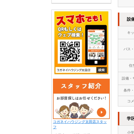
設
キ
バス
住
設備・
条件
コ
学
コガネイハウジング太田店スタッ
フ
小