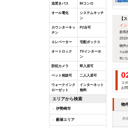
追焚きバス
IHコンロ
オール電化
システムキッチ
ン
【ス
イン
カウンターキッ
P2台可
群馬
チン
20
エレベーター
宅配ボックス
物件
オートロック
TVインターホ
※お部
ン
気にな
防犯カメラ
即入居可
0
ペット相談可
二人入居可
コガ
ウォークインク
インターネット
お問
ローゼット
無料
エリアから検索
物
伊勢崎市
所
藪塚エリア