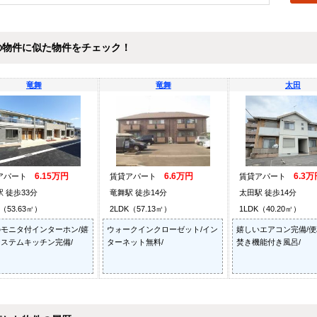
の物件に似た物件をチェック！
竜舞
竜舞
太田
6.15万円
6.6万円
6.3万
アパート
賃貸アパート
賃貸アパート
 徒歩33分
竜舞駅 徒歩14分
太田駅 徒歩14分
K（53.63㎡）
2LDK（57.13㎡）
1LDK（40.20㎡）
モニタ付インターホン/嬉
ウォークインクローゼット/イン
嬉しいエアコン完備/
ステムキッチン完備/
ターネット無料/
焚き機能付き風呂/