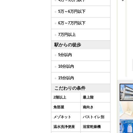
5万～6万円以下
6万～7万円以下
7万円以上
駅からの徒歩
5分以内
10分以内
15分以内
こだわりの条件
2階以上
最上階
角部屋
南向き
メゾネット
バストイレ別
温水洗浄便座
浴室乾燥機