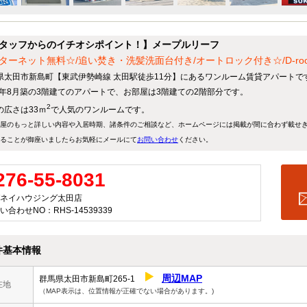
タッフからのイチオシポイント！】メープルリーフ
ターネット無料☆/追い焚き・洗髪洗面台付き/オートロック付き☆/D-ro
県太田市新島町【東武伊勢崎線 太田駅徒歩11分】にあるワンルーム賃貸アパートで
10年8月築の3階建てのアパートで、お部屋は3階建ての2階部分です。
2
の広さは33ｍ
で人気のワンルームです。
屋のもっと詳しい内容や入居時期、諸条件のご相談など、ホームページには掲載が間に合わず載せ
ることが御座いましたらお気軽にメールにて
お問い合わせ
ください。
276-55-8031
ネイハウジング太田店
い合わせNO：RHS-14539339
件基本情報
周辺MAP
群馬県太田市新島町265-1
在地
（MAP表示は、位置情報が正確でない場合があります。)