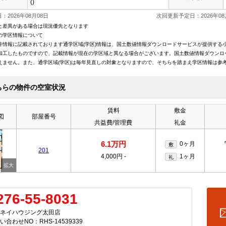
()
：2026年08月08日
次回更新予定日：2026年08
と差異がある場合は現況優先となります
の学区情報について
件情報に記載されております通学区域(学区)情報は、国土数値情報ダウンロードサービスが提供する小学
加工したものですので、記載情報が現在の学区域と異なる場合がございます。国土数値情報ダウンロ
えません。また、通学区域(学区)は毎年見直しの対象となりますので、そちらを踏まえ学区情報は参
ちらの物件の空室状況
賃料
敷金
図
部屋番号
共益費/管理費
礼金
6.1万円
0ヶ月
敷
201
4,000円
-
1ヶ月
礼
276-55-8031
ネイハウジング太田店
い合わせNO：RHS-14539339