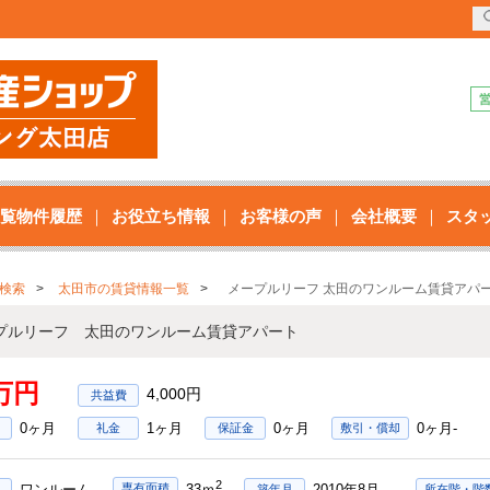
覧物件履歴
お役立ち情報
お客様の声
会社概要
スタ
検索
太田市の賃貸情報一覧
メープルリーフ 太田のワンルーム賃貸アパ
プルリーフ 太田のワンルーム賃貸アパート
1万円
4,000円
0ヶ月
1ヶ月
0ヶ月
0ヶ月-
礼金
保証金
敷引・償却
2
ワンルーム
2010年8月
専有面積
33ｍ
築年月
所在階・階