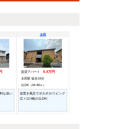
太田
円
6.4万円
賃貸アパート
太田駅 徒歩16分
1LDK（44.48㎡）
便利な追い
追焚き風呂でポカポカ/リビング
広々12.6帖の1LDK/