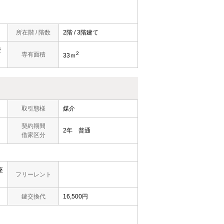
所在階 / 階数
2階 / 3階建て
畳
2
専有面積
33ｍ
取引態様
媒介
契約期間
2年 普通
借家区分
座
フリーレント
鍵交換代
16,500円