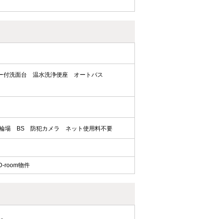
ー付洗面台
温水洗浄便座
オートバス
輪場
BS
防犯カメラ
ネット使用料不要
room物件