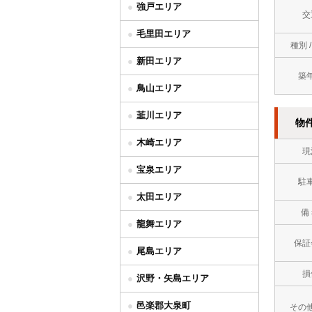
強戸エリア
交
毛里田エリア
種別 
新田エリア
築
鳥山エリア
韮川エリア
物
木崎エリア
現
宝泉エリア
駐
太田エリア
備
龍舞エリア
保証
尾島エリア
損
沢野・矢島エリア
邑楽郡大泉町
その