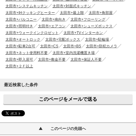
太田市+システムキッチン
太田市+対面式キッチン
太田市+IHクッキングヒーター
太田市+最上階
太田市+角部屋
太田市+バルコニー
太田市+南向き
太田市+フローリング
太田市+照明付き
太田市+エアコン
太田市+シューズボックス
太田市+ウォークインクロゼット
太田市+TVインターホン
太田市+オートロック
太田市+宅配ボックス
太田市+駐輪場
太田市+駐車2台可
太田市+CS
太田市+BS
太田市+防犯カメラ
太田市+ネット使用料不要
太田市+室内洗濯機置き場
太田市+即入居可
太田市+敷金不要
太田市+保証人不要
太田市+２Ｆ以上
最近検索した条件
このページをメールで送る
このページの先頭へ