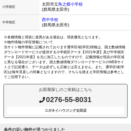
太田市立
鳥之郷小学校
小学校区
(群馬県太田市)
西中学校
中学校区
(群馬県太田市)
※各種情報と現状に差異がある場合は、現状優先となります。
※物件情報の学区情報について
当サイト物件情報に記載されております通学区域(学区)情報は、国土数値情報
ダウンロードサービスが提供する小学校区データ【2021年度】及び中学校区
データ【2021年度】を元に加工したものですので、記載情報が現在の学区域
と異なる場合がございます。国土数値情報ダウンロードサービスのWEBサイ
ト上で記述通り、データは必ずしも正確とは言えません。また、通学区域(学
区)は毎年見直しの対象となりますので、そちらを踏まえ学区情報は参考とし
てご活用下さい。
お部屋探しのご依頼はこちら
0276-55-8031
コガネイハウジング太田店
条件の近い物件が見つかりました