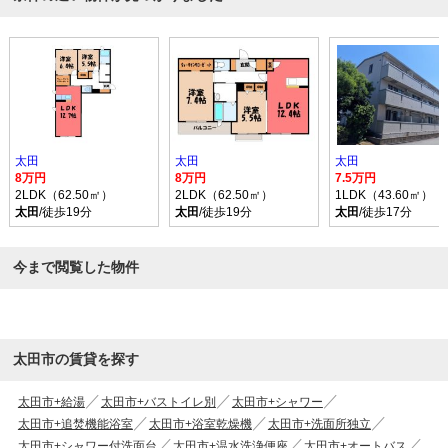
太田
太田
太田
8万円
8万円
7.5万円
2LDK（62.50㎡）
2LDK（62.50㎡）
1LDK（43.60㎡）
太田
/徒歩19分
太田
/徒歩19分
太田
/徒歩17分
今まで閲覧した物件
太田市の賃貸を探す
太田市+給湯
太田市+バストイレ別
太田市+シャワー
太田市+追焚機能浴室
太田市+浴室乾燥機
太田市+洗面所独立
太田市+シャワー付洗面台
太田市+温水洗浄便座
太田市+オートバス