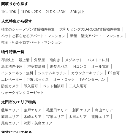
間取りから探す
1K～1DK
1LDK～2DK
2LDK～3DK
3DK以上
人気特集から探す
積水のシャーメゾン賃貸物件特集
大和リビングのD-ROOM賃貸物件特集
ペットと暮らせるアパート・マンション
新築・築浅アパート・マンション
敷金・礼金ゼロアパート・マンション
物件特集一覧
2階以上
最上階
角部屋
南向き
メゾネット
バストイレ別
温水洗浄便座
浴室乾燥機
追焚きバス
IHコンロ
オール電化
インターネット無料
システムキッチン
カウンターキッチン
P2台可
エレベーター
宅配ボックス
オートロック
TVインターホン
防犯カメラ
即入居可
ペット相談可
二人入居可
ウォークインクローゼット
太田市のエリア特集
藪塚エリア
強戸エリア
毛里田エリア
新田エリア
鳥山エリア
韮川エリア
木崎エリア
宝泉エリア
太田エリア
龍舞エリア
尾島エリア
沢野・矢島エリア
賃貸について知る