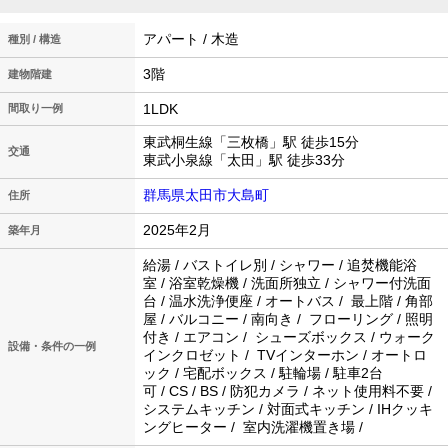
アパート / 木造
種別 / 構造
3階
建物階建
1LDK
間取り一例
東武桐生線「三枚橋」駅 徒歩15分
交通
東武小泉線「太田」駅 徒歩33分
群馬県太田市大島町
住所
2025年2月
築年月
給湯 / バストイレ別 / シャワー / 追焚機能浴
室 / 浴室乾燥機 / 洗面所独立 / シャワー付洗面
台 / 温水洗浄便座 / オートバス / 最上階 / 角部
屋 / バルコニー / 南向き / フローリング / 照明
付き / エアコン / シューズボックス / ウォーク
設備・条件の一例
インクロゼット / TVインターホン / オートロ
ック / 宅配ボックス / 駐輪場 / 駐車2台
可 / CS / BS / 防犯カメラ / ネット使用料不要 /
システムキッチン / 対面式キッチン / IHクッキ
ングヒーター / 室内洗濯機置き場 /