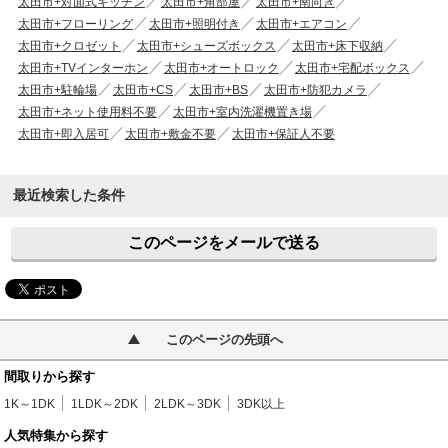
太田市+対面式キッチン
太田市+角部屋
太田市+南向き
太田市+フローリング
太田市+照明付き
太田市+エアコン
太田市+クロゼット
太田市+シューズボックス
太田市+床下収納
太田市+TVインターホン
太田市+オートロック
太田市+宅配ボックス
太田市+駐輪場
太田市+CS
太田市+BS
太田市+防犯カメラ
太田市+ネット使用料不要
太田市+室内洗濯機置き場
太田市+即入居可
太田市+敷金不要
太田市+保証人不要
最近検索した条件
このページをメールで送る
このページの先頭へ
間取りから探す
1K～1DK
1LDK～2DK
2LDK～3DK
3DK以上
人気特集から探す