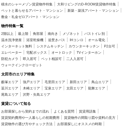
積水のシャーメゾン賃貸物件特集
大和リビングのD-ROOM賃貸物件特集
ペットと暮らせるアパート・マンション
新築・築浅アパート・マンション
敷金・礼金ゼロアパート・マンション
物件特集一覧
2階以上
最上階
角部屋
南向き
メゾネット
バストイレ別
温水洗浄便座
浴室乾燥機
追焚きバス
IHコンロ
オール電化
インターネット無料
システムキッチン
カウンターキッチン
P2台可
エレベーター
宅配ボックス
オートロック
TVインターホン
防犯カメラ
即入居可
ペット相談可
二人入居可
ウォークインクローゼット
太田市のエリア特集
藪塚エリア
強戸エリア
毛里田エリア
新田エリア
鳥山エリア
韮川エリア
木崎エリア
宝泉エリア
太田エリア
龍舞エリア
尾島エリア
沢野・矢島エリア
賃貸について知る
お部屋探しから契約までの流れ
よくある質問
賃貸用語集
賃貸契約費用や一人暮らしの初期費用
賃貸物件の間取り図や資料の見方
賃貸物件の選び方やチェック方法
お部屋探しにオススメの時期