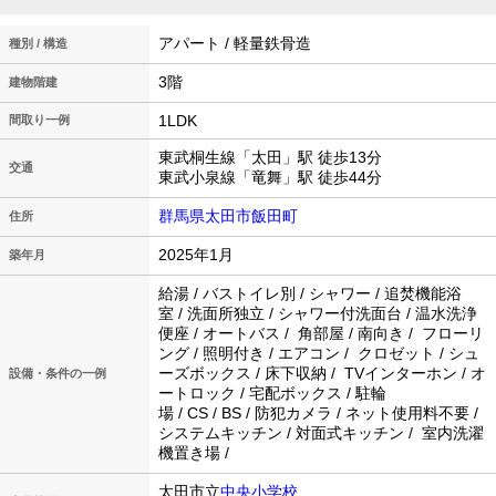
アパート / 軽量鉄骨造
種別 / 構造
3階
建物階建
1LDK
間取り一例
東武桐生線「太田」駅 徒歩13分
交通
東武小泉線「竜舞」駅 徒歩44分
群馬県太田市飯田町
住所
2025年1月
築年月
給湯 / バストイレ別 / シャワー / 追焚機能浴
室 / 洗面所独立 / シャワー付洗面台 / 温水洗浄
便座 / オートバス / 角部屋 / 南向き / フローリ
ング / 照明付き / エアコン / クロゼット / シュ
ーズボックス / 床下収納 / TVインターホン / オ
設備・条件の一例
ートロック / 宅配ボックス / 駐輪
場 / CS / BS / 防犯カメラ / ネット使用料不要 /
システムキッチン / 対面式キッチン / 室内洗濯
機置き場 /
太田市立
中央小学校