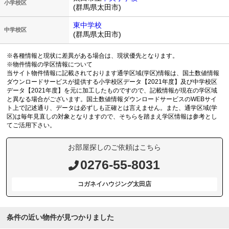
小学校区
(群馬県太田市)
東中学校
中学校区
(群馬県太田市)
※各種情報と現状に差異がある場合は、現状優先となります。
※物件情報の学区情報について
当サイト物件情報に記載されております通学区域(学区)情報は、国土数値情報
ダウンロードサービスが提供する小学校区データ【2021年度】及び中学校区
データ【2021年度】を元に加工したものですので、記載情報が現在の学区域
と異なる場合がございます。国土数値情報ダウンロードサービスのWEBサイ
ト上で記述通り、データは必ずしも正確とは言えません。また、通学区域(学
区)は毎年見直しの対象となりますので、そちらを踏まえ学区情報は参考とし
てご活用下さい。
お部屋探しのご依頼はこちら
0276-55-8031
コガネイハウジング太田店
条件の近い物件が見つかりました